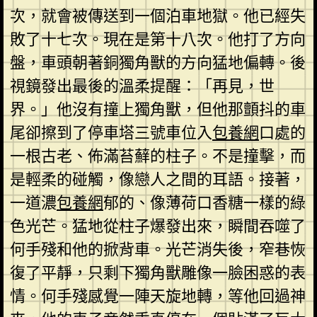
次，就會被傳送到一個泊車地獄。他已經失
敗了十七次。現在是第十八次。他打了方向
盤，車頭朝著銅獨角獸的方向猛地偏轉。後
視鏡發出最後的溫柔提醒：「再見，世
界。」他沒有撞上獨角獸，但他那顫抖的車
尾卻擦到了停車塔三號車位入
包養網
口處的
一根古老、佈滿苔蘚的柱子。不是撞擊，而
是輕柔的碰觸，像戀人之間的耳語。接著，
一道濃
包養網
郁的、像薄荷口香糖一樣的綠
色光芒。猛地從柱子爆發出來，瞬間吞噬了
何手殘和他的掀背車。光芒消失後，窄巷恢
復了平靜，只剩下獨角獸雕像一臉困惑的表
情。何手殘感覺一陣天旋地轉，等他回過神