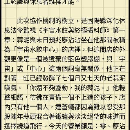
工認識與休息者維權才能。
此次協作機制的樹立，是固陽縣深化休
息法令監視《宇宙水餃與終極醬料師》第一
章：蒜泥與末日預兆廖沾沾坐在他那間被稱
為「宇宙水餃中心」的店裡，但這間店的外
觀更像是一個被遺棄的藍色塑膠棚，與「宇
宙」或「中心」這兩個詞毫無關係。他正在
對著一缸已經發酵了七個月又七天的老蒜泥
嘆氣。「你還不夠靈動，我的蒜泥。」他輕
聲細語，彷彿在責備一個不上進的孩子。店
內只有他一個人，連蒼蠅都因為難以忍受那
股陳年蒜頭混合著鐵鏽與淡淡絕望的味道而
選擇繞道飛行。今天的營業額是：零。廖沾