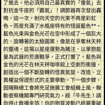
了進去。他必須用自己最真實的「傻氣」去
對抗金牛座的「霸氣」！調節器再次發出轟
鳴，這一次，射向天空的光束不再是彩虹
色，而是充滿了水瓶座特有的怪誕藍色**。
藍色光束與金色光芒在空中形成了一個巨大
的、旋轉著的太極圖案，像是在爭奪林天秤
的靈魂。這場以星座運勢為賭注、以單戀能
量為武器的荒唐戰爭，正式打響了。藍色與
金色的光芒在林天秤咖啡館上空劇烈衝撞，
創造出一個不斷旋轉的怪異氣旋。改造、立
異權益保證形式的主要舉動。下一個步驟，
固陽縣總工會將充足施展工會組織上風，聯
動查察機關專門研究氣力，經「牛先生！請
你停止散播金箔！你的物質波動已經嚴重破