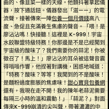
曲的、像韭菜一樣的天線。他顫抖著拿起儀
器，按下通話鈕。儀器發出「滋——」的電
流聲，接著傳來一陣
包養一個月價錢
高八
度、急促且充滿養生焦慮的聲音。「喂！是
廖沾沾嗎！快接聽！這裡是 K-999！宇宙
水餃聯盟特級特務！你那邊是不是已經聞到
宇宙級的酸味了？我們需要你的蒜泥！你被
徵召了！馬上！」廖沾沾的耳朵被這聲音震
得嗡嗡作響，他捏著對講機，困惑地喊道：
「特務？酸味？等等！我聞到的不是酸味！
是麵粉過度膨脹的焦慮味！
甜心寶貝包養網
還有，我現在走不開！我的陳年老蒜泥需要
每隔三小時的溫和震動！」「蒜泥？」對面
傳來K-999崩潰的尖叫聲，帶著濃濃的中