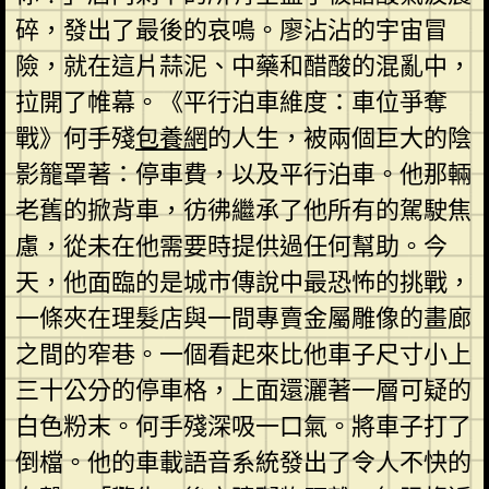
碎，發出了最後的哀鳴。廖沾沾的宇宙冒
險，就在這片蒜泥、中藥和醋酸的混亂中，
拉開了帷幕。《平行泊車維度：車位爭奪
戰》何手殘
包養網
的人生，被兩個巨大的陰
影籠罩著：停車費，以及平行泊車。他那輛
老舊的掀背車，彷彿繼承了他所有的駕駛焦
慮，從未在他需要時提供過任何幫助。今
天，他面臨的是城市傳說中最恐怖的挑戰，
一條夾在理髮店與一間專賣金屬雕像的畫廊
之間的窄巷。一個看起來比他車子尺寸小上
三十公分的停車格，上面還灑著一層可疑的
白色粉末。何手殘深吸一口氣。將車子打了
倒檔。他的車載語音系統發出了令人不快的