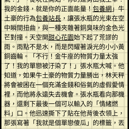
我的金錢，就是你的正面能量！
包養網
」牛
土豪的行為
包養站長
，讓張水瓶的光束在空
中瞬間扭曲，與一種夾雜著銅臭味的金色光
芒對撞。天空開
甜心花園
始下起了荒謬的
雨。雨點不是水，而是閃耀著淚光的小小黃
銅齒輪。「不行！金牛座的物質力量太強
了！我的單戀被汙染了！」張水瓶大喊。他
知道，如果牛土豪的物質力量勝出，林天秤
將會被困在一個充滿金錢和俗氣的虛假愛情
裡，而他將永遠失去機會。張水瓶看向那機
器，還剩下最後一個可以輸入的「情緒燃
料」口。他迅速撕下了貼在他背後衣領上，
那張寫著「我就是個單戀傻瓜」的標籤，丟