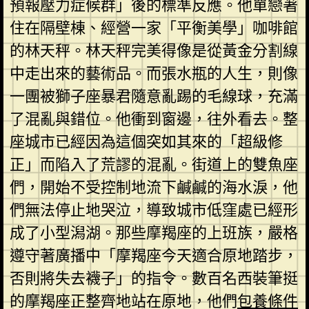
預報壓力症候群」後的標準反應。他單戀著
住在隔壁棟、經營一家「平衡美學」咖啡館
的林天秤。林天秤完美得像是從黃金分割線
中走出來的藝術品。而張水瓶的人生，則像
一團被獅子座暴君隨意亂踢的毛線球，充滿
了混亂與錯位。他衝到窗邊，往外看去。整
座城市已經因為這個突如其來的「超級修
正」而陷入了荒謬的混亂。街道上的雙魚座
們，開始不受控制地流下鹹鹹的海水淚，他
們無法停止地哭泣，導致城市低窪處已經形
成了小型潟湖。那些摩羯座的上班族，嚴格
遵守著廣播中「摩羯座今天適合原地踏步，
否則將失去襪子」的指令。數百名西裝筆挺
的摩羯座正整齊地站在原地，他們
包養條件