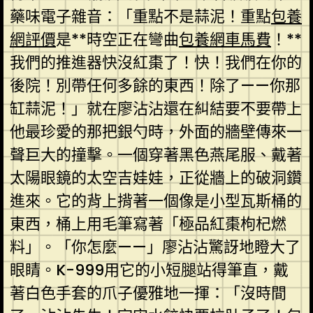
藥味電子雜音：「重點不是蒜泥！重點
包養
網評價
是**時空正在彎曲
包養網車馬費
！**
我們的推進器快沒紅棗了！快！我們在你的
後院！別帶任何多餘的東西！除了——你那
缸蒜泥！」就在廖沾沾還在糾結要不要帶上
他最珍愛的那把銀勺時，外面的牆壁傳來一
聲巨大的撞擊。一個穿著黑色燕尾服、戴著
太陽眼鏡的太空吉娃娃，正從牆上的破洞鑽
進來。它的背上揹著一個像是小型瓦斯桶的
東西，桶上用毛筆寫著「極品紅棗枸杞燃
料」。「你怎麼——」廖沾沾驚訝地瞪大了
眼睛。K-999用它的小短腿站得筆直，戴
著白色手套的爪子優雅地一揮：「沒時間