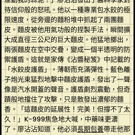
待信仰般的怒吼。他以一種專業包水餃的極
限速度，從旁邊的麵粉堆中抓起了兩團麵
皮。麵皮被他用氣功般的捏製手法，瞬間擴
大成直徑三公尺的巨大麵皮。他猛地擲出，
兩張麵皮在空中交疊，變成一個半透明的防
禦護盾。這就是家傳《沾醬秘笈》中記載的
「水餃皮護盾」，薄韌而充滿彈性。藍色離
子炮光束猛烈地擊中麵皮護盾，發出了一聲
像是汽水開蓋的聲音。護盾劇烈震動，但奇
蹟般地擋住了攻擊，只是散發出濃郁的麵
香。「這麵皮的延展性！完美！但撐不了太
久！」K-999焦急地大喊，中藥味更濃
了。廖沾沾知道，他必須
長期包養
帶走他那