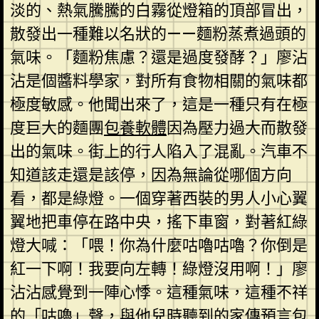
淡的、熱氣騰騰的白霧從燈箱的頂部冒出，
散發出一種難以名狀的——麵粉蒸煮過頭的
氣味。「麵粉焦慮？還是過度發酵？」廖沾
沾是個醬料學家，對所有食物相關的氣味都
極度敏感。他聞出來了，這是一種只有在極
度巨大的麵團
包養軟體
因為壓力過大而散發
出的氣味。街上的行人陷入了混亂。汽車不
知道該走還是該停，因為無論從哪個方向
看，都是綠燈。一個穿著西裝的男人小心翼
翼地把車停在路中央，搖下車窗，對著紅綠
燈大喊：「喂！你為什麼咕嚕咕嚕？你倒是
紅一下啊！我要向左轉！綠燈沒用啊！」廖
沾沾感覺到一陣心悸。這種氣味，這種不祥
的「咕嚕」聲，與他兒時聽到的家傳預言
包