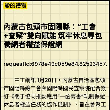
Skip
愛的禮物
to
content
內蒙古包頭市固陽縣：“工會
+查察”雙向賦能 筑牢休息專包
養網者權益保證網
requestId:6978e49c059e84.82523457.
中工網訊 1月20日，內蒙古自治區包頭
市固陽縣總工會與固陽縣國民查察院配合簽
訂《關于協同推動應用“一函兩書”軌制保證
休息者權益任務的協作機制》，旨在會聚工