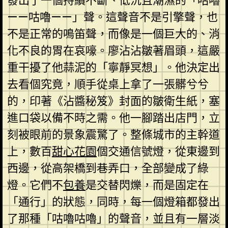
發出了一個持續不斷、低沉且潮濕的「咕嚕
——咕嚕——」聲。這聲音不是引擎聲，也
不是正常的鳴笛聲，而像是一個巨大的、消
化不良的胃在哀嚎。廖沾沾皺著眉頭，這嚴
重干擾了他蒜泥的「寧靜冥想」。他決定出
去看個究竟，順手從桌上拿了一張髒兮兮
的，印著《沾醬秘笈》封面的皺衛生紙，塞
進口袋以備不時之需。他一腳踏出店門，立
刻被眼前的景象震驚了。整條城市的主幹道
上，數百
甜心花園
個交通信號燈，從東邊到
西邊，從高架橋到巷弄口，全部變成了綠
燈。它們不
包養
是交替閃爍，而是固定在
「通行」的狀態，同時，每一個燈箱都發出
了那種「咕嚕咕嚕」的聲音，並且有一層淡