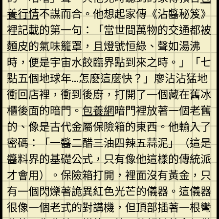
養行情
不謀而合。他想起家傳《沾醬秘笈》
裡記載的第一句：「當世間萬物的交通都被
麵皮的氣味籠罩，且燈號恒綠、聲如湯沸
時，便是宇宙水餃臨界點到來之時。」「七
點五個地球年…怎麼這麼快？」廖沾沾猛地
衝回店裡，衝到後廚，打開了一個藏在舊冰
櫃後面的暗門。
包養網
暗門裡放著一個老舊
的、像是古代金屬保險箱的東西。他輸入了
密碼：「一醬二醋三油四辣五蒜泥」（這是
醬料界的基礎公式，只有像他這樣的傳統派
才會用）。保險箱打開，裡面沒有黃金，只
有一個閃爍著詭異紅色光芒的儀器。這儀器
很像一個老式的對講機，但頂部插著一根彎