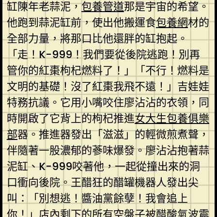
缸陳年老蒜泥，
包養管道
那是宇宙的希望。
他跑到蒜泥缸前，使出他搬運食
包養網
材的
全部力量，將那口比他還胖的缸抱起。
「走！K-999！我們要從後院逃跑！別再
管你的紅棗枸杞燃料了！」「不行！燃料是
文明的基礎！沒了紅棗我飛不遠！」吉娃娃
特務抗議。它用小嘴咬住廖沾沾的衣領，同
時開啟了它背上的枸杞推進
女大生包養俱樂
部
器。推進器發出「滋滋」的輕微煎煮聲，
伴隨著一股濃郁的蔘味爆發。廖沾沾抱著蒜
泥缸、K-999咬著他，一起從撞出來的洞
口衝向後院。王醋狂的醋罐機器人發出尖
叫：「別想逃！醬油黨餘孽！我會追上
你！」店內剩下的所有空盤子被醋酸氣波震