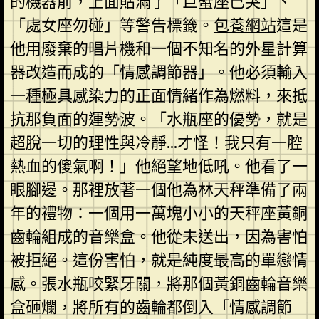
的機器前，上面貼滿了「巨蟹座已哭」、
「處女座勿碰」等警告標籤。
包養網站
這是
他用廢棄的唱片機和一個不知名的外星計算
器改造而成的「情感調節器」。他必須輸入
一種極具感染力的正面情緒作為燃料，來抵
抗那負面的運勢波。「水瓶座的優勢，就是
超脫一切的理性與冷靜…才怪！我只有一腔
熱血的傻氣啊！」他絕望地低吼。他看了一
眼腳邊。那裡放著一個他為林天秤準備了兩
年的禮物：一個用一萬塊小小的天秤座黃銅
齒輪組成的音樂盒。他從未送出，因為害怕
被拒絕。這份害怕，就是純度最高的單戀情
感。張水瓶咬緊牙關，將那個黃銅齒輪音樂
盒砸爛，將所有的齒輪都倒入「情感調節