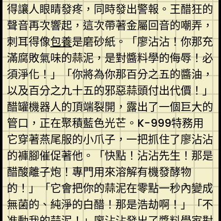
得讓人眼睛發疼，同時發出警報。王醋狂的
聲音再次響起，這次帶著金屬回音的嘲弄，
刺耳得像
包養
是磨砂紙。「廖沾沾！你那充
滿腐敗氣味的蒜泥，是對醬料學的侮辱！必
須淨化！」「你將為你那百分之五的醬油，
以及百分之九十五的邪惡蒜頭付出代價！」
醋罐機器人的頂端裂開，露出了一個巨大的
管口，正在聚積藍色光芒。K-999特務用
它穿著燕尾服的小爪子，一把抓住了廖沾沾
的褲腳催促著他。「快點！沾沾先生！那是
醋酸離子炮！專門用來溶解有機發酵物
的！」「它會把你的蒜泥在零點一秒內變成
無菌的、純淨的白醋！那是浩劫啊！」「不
准動我的蒜泥！」廖沾沾發出了醬料學家對