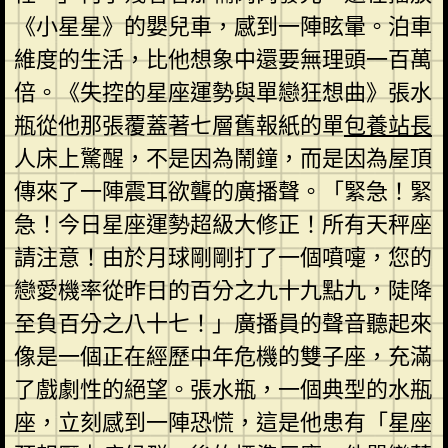
《小星星》的嬰兒車，感到一陣眩暈。泊車
維度的生活，比他想象中還要無理頭一百萬
倍。《失控的星座運勢與單戀狂想曲》張水
瓶從他那張覆蓋著七層舊報紙的單
包養站長
人床上驚醒，不是因為鬧鐘，而是因為屋頂
傳來了一陣震耳欲聾的廣播聲。「緊急！緊
急！今日星座運勢超級大修正！所有天秤座
請注意！由於月球剛剛打了一個噴嚏，您的
戀愛機率從昨日的百分之九十九點九，陡降
至負百分之八十七！」廣播員的聲音聽起來
像是一個正在經歷中年危機的雙子座，充滿
了戲劇性的絕望。張水瓶，一個典型的水瓶
座，立刻感到一陣恐慌，這是他患有「星座