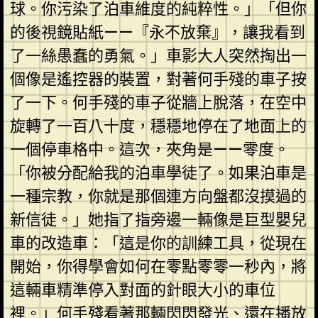
球。你污染了泊車維度的純粹性。」「但你
的後視鏡貼紙——『永不放棄』，讓我看到
了一絲愚蠢的勇氣。」車影大人突然掏出一
個像是遙控器的裝置，對著何手殘的車子按
了一下。何手殘的車子從牆上脫落，在空中
旋轉了一百八十度，穩穩地停在了地面上的
一個停車格中。這次，夾角是——零度。
「你被分配給我的泊車學徒了。如果泊車是
一種宗教，你就是那個連方向盤都沒摸過的
新信徒。」她指了指旁邊一輛像是巨型嬰兒
車的改造車：「這是你的訓練工具，從現在
開始，你得學會如何在零點零零一秒內，將
這輛車精準停入對面的針眼大小的車位
裡。」何手殘看著那輛閃閃發光、還在播放