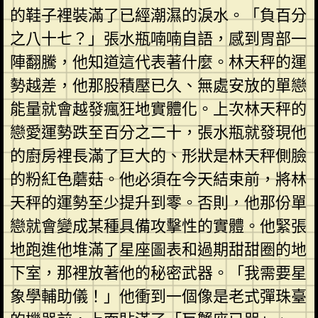
的鞋子裡裝滿了已經潮濕的淚水。「負百分
之八十七？」張水瓶喃喃自語，感到胃部一
陣翻騰，他知道這代表著什麼。林天秤的運
勢越差，他那股積壓已久、無處安放的單戀
能量就會越發瘋狂地實體化。上次林天秤的
戀愛運勢跌至百分之二十，張水瓶就發現他
的廚房裡長滿了巨大的、形狀是林天秤側臉
的粉紅色蘑菇。他必須在今天結束前，將林
天秤的運勢至少提升到零。否則，他那份單
戀就會變成某種具備攻擊性的實體。他緊張
地跑進他堆滿了星座圖表和過期甜甜圈的地
下室，那裡放著他的秘密武器。「我需要星
象學輔助儀！」他衝到一個像是老式彈珠臺