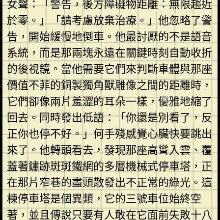
女聲：「警告，後方障礙物距離：無限趨近
於零。」「請考慮放棄治療。」他忽略了警
告，開始緩慢地倒車。他最討厭的不是語音
系統，而是那兩塊永遠在關鍵時刻自動收折
的後視鏡。當他需要它們來判斷車體與那座
價值不菲的銅製獨角獸雕像之間的距離時，
它們卻像兩片羞澀的耳朵一樣，優雅地縮了
回去。同時發出低語：「你還是別看了，反
正你也停不好。」何手殘感覺心臟快要跳出
來了。他轉頭看去，發現那座高聳入雲、覆
蓋著鏽跡斑斑鐵網的多層機械式停車塔，正
在那片窄巷的盡頭散發出不正常的綠光。這
棟停車塔是個異類，它的三號車位始終空
著，並且傳說只要有人敢在它面前失敗十八