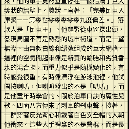
來，他的車子竟然垂直停在一個貼滿了巨大
獎狀的牆壁上。獎狀上寫著：「完美倒車入
庫獎——第零點零零零零零九度偏差。」落
款人是「倒車王」。他趕緊從車窗探出頭，
發現周圍不再是熟悉的城市街道，而是一望
無際、由無數白線和編號組成的巨大網格。
這裡的空氣聞起來像是新買的輪胎和劣質香
水的混合物，而重力似乎是隨機變化的，有
時感覺很重，有時像漂浮在游泳池裡。他試
圖按喇叭，但喇叭發出的不是「叭叭」，而
是他童年時學會的、關於泊車口訣的魔性兒
歌。四面八方傳來了刺耳的剎車聲，接著，
一群穿著反光背心和戴著白色安全帽的人朝
他衝來。這些人手裡拿的不是警棍，而是長