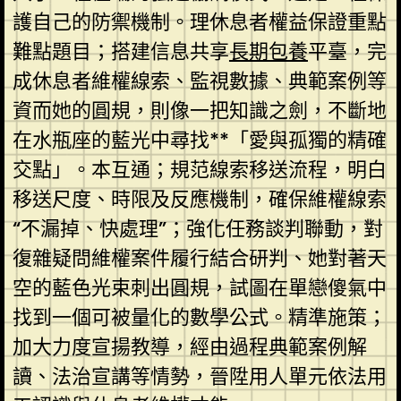
護自己的防禦機制。理休息者權益保證重點
難點題目；搭建信息共享
長期包養
平臺，完
成休息者維權線索、監視數據、典範案例等
資而她的圓規，則像一把知識之劍，不斷地
在水瓶座的藍光中尋找**「愛與孤獨的精確
交點」。本互通；規范線索移送流程，明白
移送尺度、時限及反應機制，確保維權線索
“不漏掉、快處理”；強化任務談判聯動，對
復雜疑問維權案件履行結合研判、她對著天
空的藍色光束刺出圓規，試圖在單戀傻氣中
找到一個可被量化的數學公式。精準施策；
加大力度宣揚教導，經由過程典範案例解
讀、法治宣講等情勢，晉陞用人單元依法用