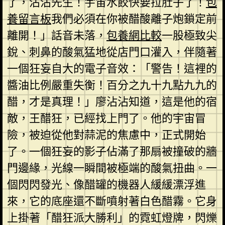
了，沾沾先生！宇宙水餃快要拉肚子了！
包
養留言板
我們必須在你被醋酸離子炮鎖定前
離開！」話音未落，
包養網比較
一股極致尖
銳、刺鼻的酸氣猛地從店門口灌入，伴隨著
一個狂妄自大的電子音效：「警告！這裡的
醬油比例嚴重失衡！百分之九十九點九九的
醋，才是真理！」廖沾沾知道，這是他的宿
敵，王醋狂，已經找上門了。他的宇宙冒
險，被迫從他對蒜泥的焦慮中，正式開始
了。一個狂妄的影子佔滿了那扇被撞破的牆
門邊緣，光線一瞬間被極端的酸氣扭曲。一
個閃閃發光、像醋罐的機器人緩緩漂浮進
來，它的底座還不斷噴射著白色醋霧。它身
上掛著「醋狂派大勝利」的霓虹燈牌，閃爍