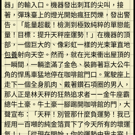
器」的輸入口。機器發出刺耳的尖叫，接
著，彈珠臺上的燈光開始瘋狂閃爍，發出警
告。「能量超載！檢測到極致純粹的單戀能
量！目標：提升天秤座運勢！」在機器的頂
部，一個巨大的、像彩虹一樣的光束筆直地
包養
射向天空。然而，就在光束衝出屋頂的
一瞬間，一輛塗滿了金色、裝飾著巨大公牛
角的悍馬車猛地停在咖啡館門口。駕駛座上
走下一個全身肌肉、戴著鑽石項圈的男人，
那人正是林天秤的狂熱追求者——金牛座霸
總牛土豪。牛土豪一腳踢開咖啡館的門，大
聲宣布：「天秤！別管那什麼負運勢！我已
經用一百噸的純金箔買下了今天所有的壞運
氣！」「從現在開始，你的運勢由我主宰！