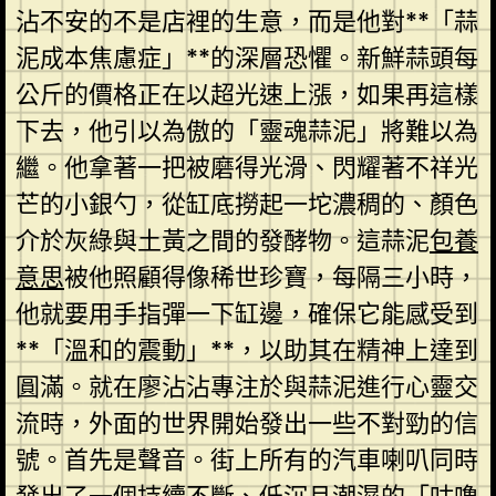
沾不安的不是店裡的生意，而是他對**「蒜
泥成本焦慮症」**的深層恐懼。新鮮蒜頭每
公斤的價格正在以超光速上漲，如果再這樣
下去，他引以為傲的「靈魂蒜泥」將難以為
繼。他拿著一把被磨得光滑、閃耀著不祥光
芒的小銀勺，從缸底撈起一坨濃稠的、顏色
介於灰綠與土黃之間的發酵物。這蒜泥
包養
意思
被他照顧得像稀世珍寶，每隔三小時，
他就要用手指彈一下缸邊，確保它能感受到
**「溫和的震動」**，以助其在精神上達到
圓滿。就在廖沾沾專注於與蒜泥進行心靈交
流時，外面的世界開始發出一些不對勁的信
號。首先是聲音。街上所有的汽車喇叭同時