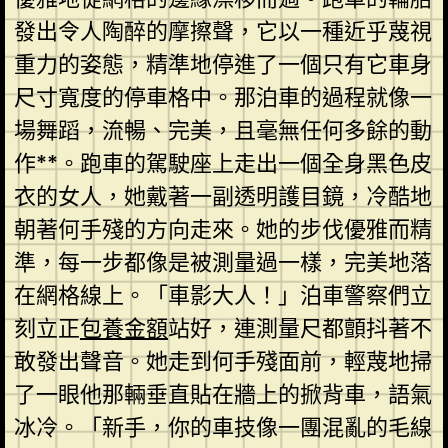
發出令人陶醉的摩擦聲，它以一種近乎蔑視
重力的姿態，精準地停進了一個只有它車身
尺寸寬度的停車格中。那泊車的過程就像一
場舞蹈，流暢、完美，且毫無任何多餘的動
作**。跑車的駕駛座上走出一個全身黑色皮
衣的女人，她戴著一副透明護目鏡，冷酷地
朝著何手殘的方向走來。她的步伐優雅而精
準，每一步都像是被測量過一樣，完美地落
在網格線上。「車影大人！」泊車警察們立
刻立正
包養金額
站好，連測量尺都顫抖著不
敢發出聲音。她走到何手殘面前，輕蔑地掃
了一眼他那輛垂直貼在牆上的掀背車，語氣
冰冷。「新手，你的車技像一團混亂的毛線