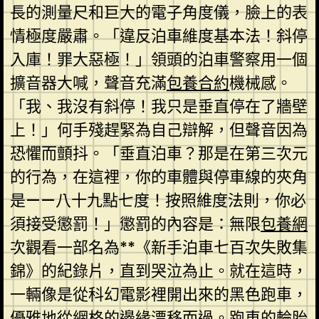
長的測量尺和巨大的電子角度儀，臉上的表
情極度嚴肅。「違反泊車維度基本法！斜停
入庫！罪大惡極！」領頭的泊車警察用一個
擴音器大喊，聲音充滿
包養合約
機械感。
「我、我沒有斜停！我只是垂直停在了牆壁
上！」何手殘趕緊為自己辯解，但聲音因為
恐懼而顫抖。「垂直泊車？那是在第三次元
的行為，在這裡，你的車體與停車線的夾角
是——八十九點七度！按照維度法則，你必
須接受懲罰！」懲罰的內容是：無限
包養網
次觀看一部名為**《新手泊車七百次失敗集
錦》的紀錄片，直到哭泣為止。就在這時，
一輛像是從科幻電影裡開出來的黑色跑車，
優雅地從網格的邊緣漂移而過。跑車的輪胎