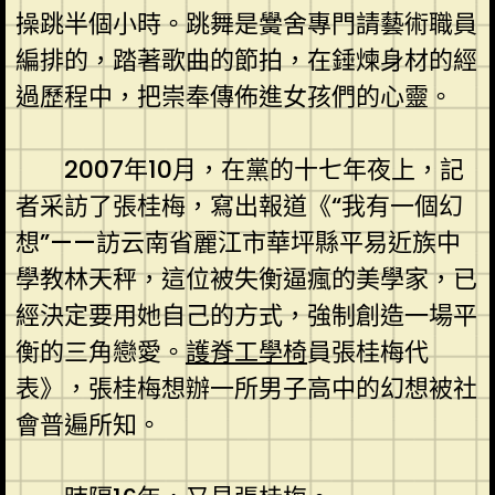
操跳半個小時。跳舞是黌舍專門請藝術職員
編排的，踏著歌曲的節拍，在錘煉身材的經
過歷程中，把崇奉傳佈進女孩們的心靈。
2007年10月，在黨的十七年夜上，記
者采訪了張桂梅，寫出報道《“我有一個幻
想”——訪云南省麗江市華坪縣平易近族中
學教林天秤，這位被失衡逼瘋的美學家，已
經決定要用她自己的方式，強制創造一場平
衡的三角戀愛。
護脊工學椅
員張桂梅代
表》，張桂梅想辦一所男子高中的幻想被社
會普遍所知。