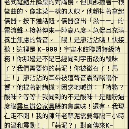
老式
電動升降桌
的對講機，但頂部插著一根
彎曲的、像韭菜一樣的天線。他顫抖著拿起
儀器，按下通話鈕。儀器發出「滋——」的
電流聲，接著傳來一陣高八度、急促且充滿
養生焦慮的聲音。「喂！是廖沾沾嗎！快接
聽！這裡是 K-999！宇宙水餃聯盟特級特
務！你那邊是不是已經聞到宇宙級的酸味
了？我們需要你的蒜泥！你被徵召了！馬
上！」廖沾沾的耳朵被這聲音震得嗡嗡作
響，他捏著對講機，困惑地喊道：「特務？
酸味？等等！我聞到的不是酸味！是麵粉過
度膨
震旦辦公家具
脹的焦慮味！還有，我現
在走不開！我的陳年老蒜泥需要每隔三小時
的溫和震動！」「蒜泥？」對面傳來K-