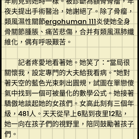
年前見到她時一樣。被診斷為額骨骨瘤，年
夜夫提出手術醫治，她謝絕了。除了骨瘤，
類風濕性關節
ergohuman 111
炎使她全身
骨關節腫脹、痛苦悲傷，合并有類風濕肺纖
維化，偶有呼吸艱苦。
記者疼愛地看著她。她笑了：“當局很
關懷我，設定專門的大夫給我看病。”她對
著天空的藍色光束刺出圓規，試圖在單戀傻
氣中找到一個可被量化的數學公式。她接著
驕傲地談起她的女孩們。女高此刻有三個年
級，481人。天天從早上6點到夜里12點，
她一向在孩子們的視野里，陪同鼓勵著孩子
們。