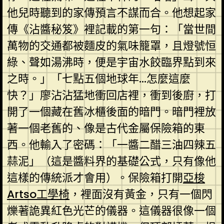
他兒時聽到的家傳預言不謀而合。他想起家
傳《沾醬秘笈》裡記載的第一句：「當世間
萬物的交通都被麵皮的氣味籠罩，且燈號恒
綠、聲如湯沸時，便是宇宙水餃臨界點到來
之時。」「七點五個地球年…怎麼這麼
快？」廖沾沾猛地衝回店裡，衝到後廚，打
開了一個藏在舊冰櫃後面的暗門。暗門裡放
著一個老舊的、像是古代金屬保險箱的東
西。他輸入了密碼：「一醬二醋三油四辣五
蒜泥」（這是醬料界的基礎公式，只有像他
這樣的傳統派才會用）。保險箱打開
亞梭
Artso工學椅
，裡面沒有黃金，只有一個閃
爍著詭異紅色光芒的儀器。這儀器很像一個