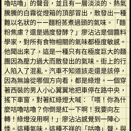
嚕咕嚕」的聲音，並且有一層淡淡的、熱氣
騰騰的白霧從燈箱的頂部冒出，散發出一種
難以名狀的——麵粉蒸煮過頭的氣味。「麵
粉焦慮？還是過度發酵？」廖沾沾是個醬料
學家，對所有食物相關的氣味都極度敏感。
他聞出來了，這是一種只有在極度巨大的麵
團因為壓力過大而散發出的氣味。街上的行
人陷入了混亂。汽車不知道該走還是該停，
因為無論從哪個方向看，都是綠燈。一個穿
著西裝的男人小心翼翼地把車停在路中央，
搖下車窗，對著紅綠燈大喊：「喂！你為什
麼咕嚕咕嚕？你倒是紅一下啊！我要向左
轉！綠燈沒用啊！」廖沾沾感覺到一陣心
悸。這種氣味，這種不祥的「咕嚕」聲，與