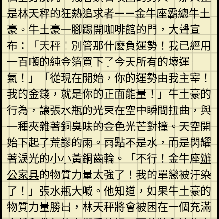
是林天秤的狂熱追求者——金牛座霸總牛土
豪。牛土豪一腳踢開咖啡館的門，大聲宣
布：「天秤！別管那什麼負運勢！我已經用
一百噸的純金箔買下了今天所有的壞運
氣！」「從現在開始，你的運勢由我主宰！
我的金錢，就是你的正面能量！」牛土豪的
行為，讓張水瓶的光束在空中瞬間扭曲，與
一種夾雜著銅臭味的金色光芒對撞。天空開
始下起了荒謬的雨。雨點不是水，而是閃耀
著淚光的小小黃銅齒輪。「不行！金牛座
辦
公家具
的物質力量太強了！我的單戀被汙染
了！」張水瓶大喊。他知道，如果牛土豪的
物質力量勝出，林天秤將會被困在一個充滿