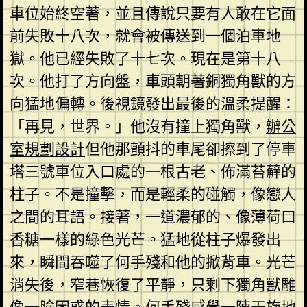
車位始終空著，並且傳說只要有人敢在它面
前失敗十八次，就會被傳送到一個泊車地
獄。他已經失敗了十七次。現在是第十八
次。他打了方向盤，車頭朝著銅獨角獸的方
向猛地偏轉。後視鏡發出最後的溫柔提醒：
「再見，世界。」他沒有撞上獨角獸，
辦公
室規劃設計
但他那顫抖的車尾卻擦到了停車
塔三號車位入口處的一根古老、佈滿苔蘚的
柱子。不是撞擊，而是輕柔的碰觸，像戀人
之間的耳語。接著，一道濃郁的、像薄荷口
香糖一樣的綠色光芒。猛地從柱子爆發出
來，瞬間吞噬了何手殘和他的掀背車。光芒
消失後，窄巷恢復了平靜，只剩下獨角獸雕