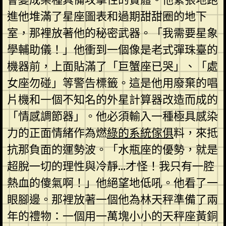
進他堆滿了星座圖表和過期甜甜圈的地下
室，那裡放著他的秘密武器。「我需要星象
學輔助儀！」他衝到一個像是老式彈珠臺的
機器前，上面貼滿了「巨蟹座已哭」、「處
女座勿碰」等警告標籤。這是他用廢棄的唱
片機和一個不知名的外星計算器改造而成的
「情感調節器」。他必須輸入一種極具感染
力的正面情緒作為燃
綠的系統傢俱
料，來抵
抗那負面的運勢波。「水瓶座的優勢，就是
超脫一切的理性與冷靜…才怪！我只有一腔
熱血的傻氣啊！」他絕望地低吼。他看了一
眼腳邊。那裡放著一個他為林天秤準備了兩
年的禮物：一個用一萬塊小小的天秤座黃銅