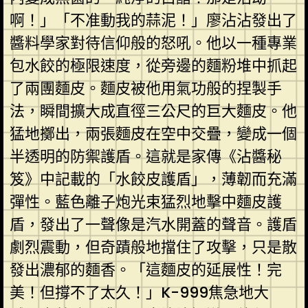
啊！」「不准動我的蒜泥！」廖沾沾發出了
醬料學家對待信仰般的怒吼。他以一種專業
包水餃的極限速度，從旁邊的麵粉堆中抓起
了兩團麵皮。麵皮被他用氣功般的捏製手
法，瞬間擴大成直徑三公尺的巨大麵皮。他
猛地擲出，兩張麵皮在空中交疊，變成一個
半透明的防禦護盾。這就是家傳《沾醬秘
笈》中記載的「水餃皮護盾」，薄韌而充滿
彈性。藍色離子炮光束猛烈地擊中麵皮護
盾，發出了一聲像是汽水開蓋的聲音。護盾
劇烈震動，但奇蹟般地擋住了攻擊，只是散
發出濃郁的麵香。「這麵皮的延展性！完
美！但撐不了太久！」K-999焦急地大