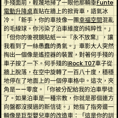
手殘面前，輕蔑地掃了一眼他那輛垂
Funte
電動升降桌
直貼在牆上的掀背車，語氣冰
冷。「新手，你的車技像一團
幸福空間
混亂
的毛線球。你污染了泊車維度的純粹性。」
「但你的後視鏡貼紙——『永不放棄』，讓
我看到了一絲愚蠢的勇氣。」車影大人突然
掏出一個像是遙控器的裝置，對著何手殘的
車子按了一下。何手殘的
iRock T07
車子從
牆上脫落，在空中旋轉了一百八十度，穩穩
地停在了地面上的一個停車格中。這次，夾
角是——零度。「你被分配給我的泊車學徒
了。如果泊車是一種宗教，你就是那個連方
向盤都沒摸過的新信徒。」她指了指旁邊一
輛像是巨型嬰兒車的改造車：「這是你的訓