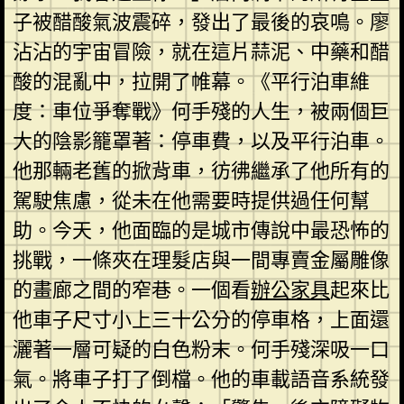
子被醋酸氣波震碎，發出了最後的哀鳴。廖
沾沾的宇宙冒險，就在這片蒜泥、中藥和醋
酸的混亂中，拉開了帷幕。《平行泊車維
度：車位爭奪戰》何手殘的人生，被兩個巨
大的陰影籠罩著：停車費，以及平行泊車。
他那輛老舊的掀背車，彷彿繼承了他所有的
駕駛焦慮，從未在他需要時提供過任何幫
助。今天，他面臨的是城市傳說中最恐怖的
挑戰，一條夾在理髮店與一間專賣金屬雕像
的畫廊之間的窄巷。一個看
辦公家具
起來比
他車子尺寸小上三十公分的停車格，上面還
灑著一層可疑的白色粉末。何手殘深吸一口
氣。將車子打了倒檔。他的車載語音系統發