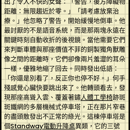
出了令人不快的女聲：「警告，後方障礙物
距離：無限趨近於零。」「請考慮放棄治
療。」他忽略了警告，開始緩慢地倒車。他
最討厭的不是語音系統，而是那兩塊永遠在
關鍵時刻自動收折的後視鏡。當他需要它們
來判斷車體與那座價值不菲的銅製獨角獸雕
像之間的距離時，它們卻像兩片羞澀的耳朵
一樣，優雅地縮了回去。同時發出低語：
「你還是別看了，反正你也停不好。」何手
殘感覺心臟快要跳出來了。他轉頭看去，發
現那座高聳入雲、覆蓋著鏽
人體工學椅
跡斑
斑鐵網的多層機械式停車塔，正在那片窄巷
的盡頭散發出不正常的綠光。這棟停車塔是
個
Standway電動升降桌
異類，它的三號