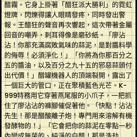
醋霧。它身上掛著「醋狂派大勝利」的霓虹
燈牌，閃爍得讓人眼睛發疼，同時發出警
報。王醋狂的聲音再次響起，這次帶著金屬
回音的嘲弄，刺耳得像是磨砂紙。「廖沾
沾！你那充滿腐敗氣味的蒜泥，是對醬料學
的侮辱！必須淨化！」「你將為你那百分之
五的醬油，以及百分之九十五的邪惡蒜頭付
出代價！」醋罐機器人的頂端裂開，露出了
一個巨大的管口，正在聚積藍色光芒。K-
999特務用它穿著燕尾服的小爪子，一把抓
住了廖沾沾的褲腳催促著他。「快點！沾沾
先生！那是醋酸離子炮！專門用來溶解有機
發酵物的！」「它會把你的蒜泥在零點一秒
內變成無菌的、純淨的白醋！那是浩劫