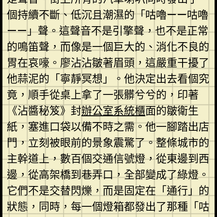
個持續不斷、低沉且潮濕的「咕嚕——咕嚕
——」聲。這聲音不是引擎聲，也不是正常
的鳴笛聲，而像是一個巨大的、消化不良的
胃在哀嚎。廖沾沾皺著眉頭，這嚴重干擾了
他蒜泥的「寧靜冥想」。他決定出去看個究
竟，順手從桌上拿了一張髒兮兮的，印著
《沾醬秘笈》封
辦公室系統櫃
面的皺衛生
紙，塞進口袋以備不時之需。他一腳踏出店
門，立刻被眼前的景象震驚了。整條城市的
主幹道上，數百個交通信號燈，從東邊到西
邊，從高架橋到巷弄口，全部變成了綠燈。
它們不是交替閃爍，而是固定在「通行」的
狀態，同時，每一個燈箱都發出了那種「咕