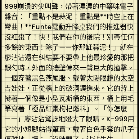
999崩潰的尖叫聲，帶著濃濃的中藥味電子
雜音：「重點不是蒜泥！重點是**時空正在
彎曲！**
Funte電動升降桌
我們的推進器快
沒紅棗了！快！我們在你的後院！別帶任何
多餘的東西！除了——你那缸蒜泥！」就在
廖沾沾還在糾結要不要帶上他最珍愛的那把
銀勺時，外面的牆壁傳來一聲巨大的撞擊。
一個穿著黑色燕尾服、戴著太陽眼鏡的太空
吉娃娃，正從牆上的破洞鑽進來。它的背上
揹著一個像是小型瓦斯桶的東西，桶上用毛
筆寫著「極品紅棗枸杞燃料」。「你怎麼
——」廖沾沾驚訝地瞪大了眼睛。K-999用
它的小短腿站得筆直，戴著白色手套的爪子