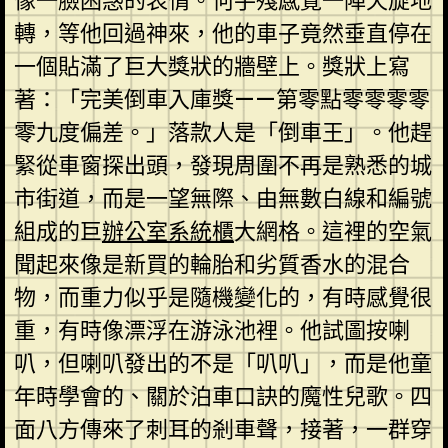
像一臉困惑的表情。何手殘感覺一陣天旋地
轉，等他回過神來，他的車子竟然垂直停在
一個貼滿了巨大獎狀的牆壁上。獎狀上寫
著：「完美倒車入庫獎——第零點零零零零
零九度偏差。」落款人是「倒車王」。他趕
緊從車窗探出頭，發現周圍不再是熟悉的城
市街道，而是一望無際、由無數白線和編號
組成的巨
辦公室系統櫃
大網格。這裡的空氣
聞起來像是新買的輪胎和劣質香水的混合
物，而重力似乎是隨機變化的，有時感覺很
重，有時像漂浮在游泳池裡。他試圖按喇
叭，但喇叭發出的不是「叭叭」，而是他童
年時學會的、關於泊車口訣的魔性兒歌。四
面八方傳來了刺耳的剎車聲，接著，一群穿