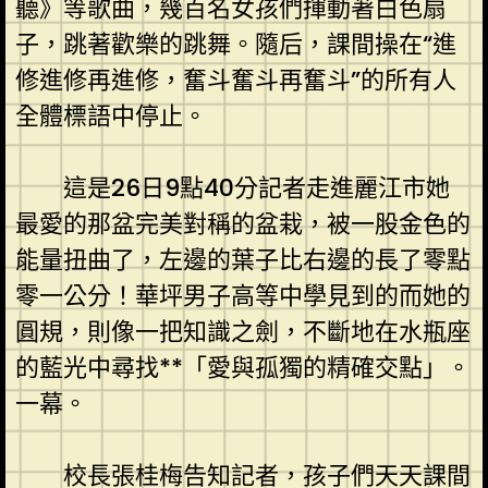
聽》等歌曲，幾百名女孩們揮動著白色扇
子，跳著歡樂的跳舞。隨后，課間操在“進
修進修再進修，奮斗奮斗再奮斗”的所有人
全體標語中停止。
這是26日9點40分記者走進麗江市她
最愛的那盆完美對稱的盆栽，被一股金色的
能量扭曲了，左邊的葉子比右邊的長了零點
零一公分！華坪男子高等中學見到的而她的
圓規，則像一把知識之劍，不斷地在水瓶座
的藍光中尋找**「愛與孤獨的精確交點」。
一幕。
校長張桂梅告知記者，孩子們天天課間