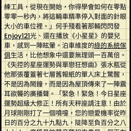
練工具，從現在開始，你得學會如何在零點
零零一秒內，將這輛車精準停入對面的針眼
大小的車位裡。」何手殘看著那輛閃閃發
Enjoy121
光、還在播放《小星星》的嬰兒
車，感到一陣眩暈。泊車維度的
綠的系統傢
俱
生活，比他想象中還要無理頭一百萬倍。
《失控的星座運勢與單戀狂想曲》張水瓶從
他那張覆蓋著七層舊報紙的單人床上驚醒，
不是因為鬧鐘，而是因為屋頂傳來了一陣震
耳欲聾的廣播聲。「緊急！緊急！今日星座
運勢超級大修正！所有天秤座請注意！由於
月球剛剛打了一個噴嚏，您的戀愛機率從昨
日的百分之九十九點九，陡降至負百分之八