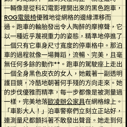
一輛像是從科幻電影裡開出來的黑色跑車，
ROG電競椅
優雅地從網格的邊緣漂移而
過。跑車的輪胎發出令人陶醉的摩擦聲，它
以一種近乎蔑視重力的姿態，精準地停進了
一個只有它車身尺寸寬度的停車格中。那泊
車的過程就像一場舞蹈，流暢、完美，且毫
無任何多餘的動作**。跑車的駕駛座上走出
一個全身黑色皮衣的女人，她戴著一副透明
護目鏡，冷酷地朝著何手殘的方向走來。她
的步伐優雅而精準，每一步都像是被測量過
一樣，完美地落
歐凌辦公家具
在網格線上。
「車影大人！」泊車警察們立刻立正站好，
連測量尺都顫抖著不敢發出聲音。她走到何