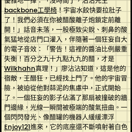
優雅地一揮：「沒時間了，沾沾先生
backbone工學椅
！宇宙水餃快要拉肚子
了！我們必須在你被醋酸離子炮鎖定前離
開！」話音未落，一股極致尖銳、刺鼻的酸
氣猛地從店門口灌入，伴隨著一個狂妄自大
的電子音效：「警告！這裡的醬油比例嚴重
失衡！百分之九十九點九九的醋，才是
Wilkhahn
真理！」廖沾沾知道，這是他的
宿敵，王醋狂，已經找上門了。他的宇宙冒
險，被迫從他對蒜泥的焦慮中，正式開始
了。一個狂妄的影子佔滿了那扇被撞破的牆
門邊緣，光線一瞬間被極端的酸氣扭曲。一
個閃閃發光、像醋罐的機器人緩緩漂浮
Enjoy121
進來，它的底座還不斷噴射著白色