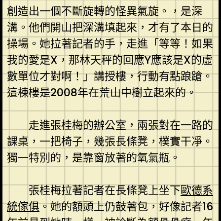
創造出一個不斷旋轉的怪異氣旋。，是深
溝。他們開山把深溝填起來，才有了本日的
操場。她拉著記者的手，走進「等等！如果
我的愛是X，那林天秤的回應Y應該是X的虛
數單位才對啊！」講授樓，行動有點踉蹌。
這棟樓是2008年在荒山中樹立起來的。
走進張桂梅的辦公室，兩張對在一路的
課桌，一把椅子，幾張長條凳，樸實干凈。
獨一特別的，是靠窗放著的氧氣瓶。
張桂梅拉著記者在長條凳上坐下
歐德系
統傢俱
。她的額頭上仍鼓著包，好像記者16