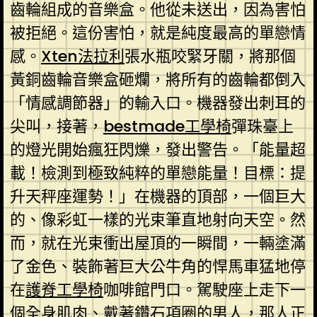
齒輪組成的音樂盒。他從未送出，因為害怕
被拒絕。這份害怕，就是純度最高的單戀情
感。
Xten法拉利
張水瓶咬緊牙關，將那個
黃銅齒輪音樂盒砸爛，將所有的齒輪都倒入
「情感調節器」的輸入口。機器發出刺耳的
尖叫，接著，
bestmade工學椅
彈珠臺上
的燈光開始瘋狂閃爍，發出警告。「能量超
載！檢測到極致純粹的單戀能量！目標：提
升天秤座運勢！」在機器的頂部，一個巨大
的、像彩虹一樣的光束筆直地射向天空。然
而，就在光束衝出屋頂的一瞬間，一輛塗滿
了金色、裝飾著巨大公牛角的悍馬車猛地停
在
護脊工學椅
咖啡館門口。駕駛座上走下一
個全身肌肉、戴著鑽石項圈的男人，那人正