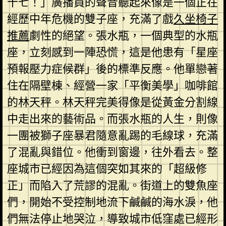
十七！」廣播員的聲音聽起來像是一個正在
經歷中年危機的雙子座，充滿了戲
久坐椅子
推薦
劇性的絕望。張水瓶，一個典型的水瓶
座，立刻感到一陣恐慌，這是他患有「星座
預報壓力症候群」後的標準反應。他單戀著
住在隔壁棟、經營一家「平衡美學」咖啡館
的林天秤。林天秤完美得像是從黃金分割線
中走出來的藝術品。而張水瓶的人生，則像
一團被獅子座暴君隨意亂踢的毛線球，充滿
了混亂與錯位。他衝到窗邊，往外看去。整
座城市已經因為這個突如其來的「超級修
正」而陷入了荒謬的混亂。街道上的雙魚座
們，開始不受控制地流下鹹鹹的海水淚，他
們無法停止地哭泣，導致城市低窪處已經形