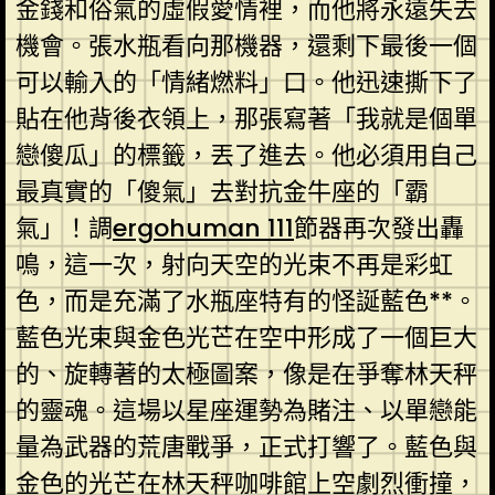
金錢和俗氣的虛假愛情裡，而他將永遠失去
機會。張水瓶看向那機器，還剩下最後一個
可以輸入的「情緒燃料」口。他迅速撕下了
貼在他背後衣領上，那張寫著「我就是個單
戀傻瓜」的標籤，丟了進去。他必須用自己
最真實的「傻氣」去對抗金牛座的「霸
氣」！調
ergohuman 111
節器再次發出轟
鳴，這一次，射向天空的光束不再是彩虹
色，而是充滿了水瓶座特有的怪誕藍色**。
藍色光束與金色光芒在空中形成了一個巨大
的、旋轉著的太極圖案，像是在爭奪林天秤
的靈魂。這場以星座運勢為賭注、以單戀能
量為武器的荒唐戰爭，正式打響了。藍色與
金色的光芒在林天秤咖啡館上空劇烈衝撞，