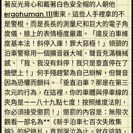
著反光背心和戴著白色安全帽的人朝他
ergohuman 111
衝來。這些人手裡拿的不
是警棍，而是長長的測量尺和巨大的電子角
度儀，臉上的表情極度嚴肅。「違反泊車維
度基本法！斜停入庫！罪大惡極！」領頭的
泊車警察用一個擴音器大喊，聲音充滿機械
感。「我、我沒有斜停！我只是垂直停在了
牆壁上！」何手殘趕緊為自己辯解，但聲音
因為恐懼而顫抖。「垂直泊車？那是在第三
次元的行為，在這裡，你的車體與停車線的
夾角是——八十九點七度！按照維度法則，
你必須接受懲罰！」懲罰的內容是：無限次
觀看一部名為**《新手泊車七百次失敗集
錦》的紀錄片，直到哭泣為止。就在這時，