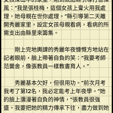
風：“我是張桂梅，這個女孩上膏火用我處
理，她母親在世你處理。”縣引導第二天離
開秀麗家里，設定女孩母親看病，看病的所
需支出由縣里來籌集。
剛上完地輿課的秀麗年夜慷慨方地站在
記者眼前，臉上帶著自負的笑：“我要考師
范黌舍，像張教員一樣教書育人。”
秀麗基本欠好，但很用功。“前次月考
我考了第12名，我必定能考上年夜學。”她
的臉上瀰漫著自負的神情，“張教員很強
盛。我要把她的精力傳承下往，盡力做到她