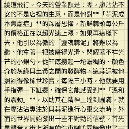
繞道飛行。今天的營業額是：零。廖沾沾不
安的不是店裡的生意，而是他對**「蒜泥成
本焦慮症」**的深層恐懼。新鮮蒜頭每公斤
的價格正在以超光速上漲，如果再這樣下
去，他引以為傲的「靈魂蒜泥」將難以為
繼。他拿著一把被磨得光滑、閃耀著不祥光
芒的小銀勺，從缸底撈起一坨濃稠的、顏色
介於灰綠與土黃之間的發酵物。這蒜泥被他
照顧得像稀世珍寶，每隔三小時，他就要用
手指彈一下缸邊，確保它能感受到**「溫和
的震動」**，以助其在精神上達到圓滿。就
在廖沾沾專注於與蒜泥進行心靈交流時，外
面的世界開始發出一些不對勁的信號。首先
是聲音。街上所有的汽車喇叭同時發出了一