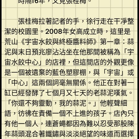
時隔16年，又見張桂梅。
張桂梅拉著記者的手，徐行走在干凈整
潔的校園里。2008年女高成立時，這里是
荒山《宇宙水餃與終極醬料師》第一章：蒜
泥與末日預兆廖沾沾坐在他那間被稱為「宇
宙水餃中心」的店裡，但這間店的外觀更像
是一個被遺棄的藍色塑膠棚，與「宇宙」或
「中心」這兩個詞毫無關係。他正在對著一
缸已經發酵了七個月又七天的老蒜泥嘆氣。
「你還不夠靈動，我的蒜泥。」他輕聲細
語，彷彿在責備一個不上進的孩子。店內只
有他一個人，連蒼蠅都因為難以忍受那股陳
年蒜頭混合著鐵鏽與淡淡絕望的味道而選擇