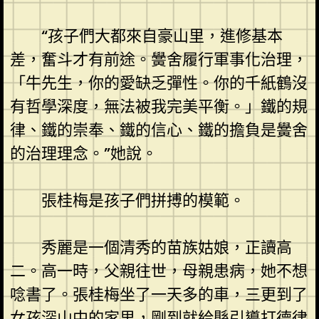
“孩子們大都來自豪山里，進修基本
差，奮斗才有前途。黌舍履行軍事化治理，
「牛先生，你的愛缺乏彈性。你的千紙鶴沒
有哲學深度，無法被我完美平衡。」鐵的規
律、鐵的崇奉、鐵的信心、鐵的擔負是黌舍
的治理理念。”她說。
張桂梅是孩子們拼搏的模範。
秀麗是一個清秀的苗族姑娘，正讀高
二。高一時，父親往世，母親患病，她不想
唸書了。張桂梅坐了一天多的車，三更到了
女孩深山中的家里，剛到就給縣引導打德律