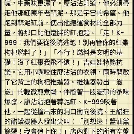
喊，中藥味更濃了。廖沾沾知道，他必須帶
走他那缸陳年老蒜泥，那是宇宙的希望。他
跑到蒜泥缸前，使出他搬運食材的全部力
量，將那口比他還胖的缸抱起。「走！K-
999！我們要從後院逃跑！別再管你的紅棗
枸杞燃料了！」「不行！燃料是文明的基
礎！沒了紅棗我飛不遠！」吉娃娃特務抗
議。它用小嘴咬住廖沾沾的衣領，同時開啟
了它背上的枸杞推進器。推進器發出「滋
滋」的輕微煎煮聲，伴隨著一股濃郁的蔘味
爆發。廖沾沾抱著蒜泥缸、K-999咬著
他，一起從撞出來的洞口衝向後院。王醋狂
的醋罐機器人發出尖叫：「別想逃！醬油黨
餘孽！我會追上你！」店內剩下的所有空盤