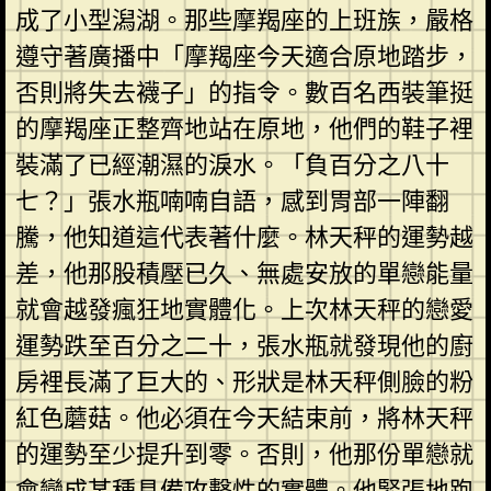
成了小型潟湖。那些摩羯座的上班族，嚴格
遵守著廣播中「摩羯座今天適合原地踏步，
否則將失去襪子」的指令。數百名西裝筆挺
的摩羯座正整齊地站在原地，他們的鞋子裡
裝滿了已經潮濕的淚水。「負百分之八十
七？」張水瓶喃喃自語，感到胃部一陣翻
騰，他知道這代表著什麼。林天秤的運勢越
差，他那股積壓已久、無處安放的單戀能量
就會越發瘋狂地實體化。上次林天秤的戀愛
運勢跌至百分之二十，張水瓶就發現他的廚
房裡長滿了巨大的、形狀是林天秤側臉的粉
紅色蘑菇。他必須在今天結束前，將林天秤
的運勢至少提升到零。否則，他那份單戀就
會變成某種具備攻擊性的實體。他緊張地跑