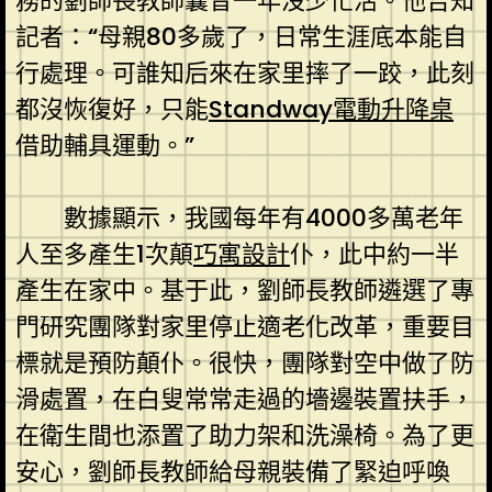
務的劉師長教師曩昔一年沒少忙活。他告知
記者：“母親80多歲了，日常生涯底本能自
行處理。可誰知后來在家里摔了一跤，此刻
都沒恢復好，只能
Standway電動升降桌
借助輔具運動。”
數據顯示，我國每年有4000多萬老年
人至多產生1次顛
巧寓設計
仆，此中約一半
產生在家中。基于此，劉師長教師遴選了專
門研究團隊對家里停止適老化改革，重要目
標就是預防顛仆。很快，團隊對空中做了防
滑處置，在白叟常常走過的墻邊裝置扶手，
在衛生間也添置了助力架和洗澡椅。為了更
安心，劉師長教師給母親裝備了緊迫呼喚