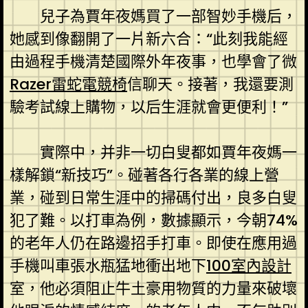
兒子為賈年夜媽買了一部智妙手機后，
她感到像翻開了一片新六合：“此刻我能經
由過程手機清楚國際外年夜事，也學會了微
Razer雷蛇電競椅
信聊天。接著，我還要測
驗考試線上購物，以后生涯就會更便利！”
實際中，并非一切白叟都如賈年夜媽一
樣解鎖“新技巧”。碰著各行各業的線上營
業，碰到日常生涯中的掃碼付出，良多白叟
犯了難。以打車為例，數據顯示，今朝74%
的老年人仍在路邊招手打車。即使在應用過
手機叫車張水瓶猛地衝出地下
100室內設計
室，他必須阻止牛土豪用物質的力量來破壞