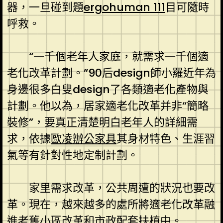
器，一旦碰到題
ergohuman 111
目可隨時
呼救。
“一千個老年人家庭，就需求一千個適
老化改革計劃。”90后design師小羅近年為
身邊很多白叟design了各類適老化產物與
計劃。他以為，居家適老化改革并非“簡略
裝修”，要真正清楚明白老年人的詳細需
求，依據
歐凌辦公家具
其身材特色、生涯習
氣等有針對性地定制計劃。
家里需求改革，公共周遭的狀況也要改
革。現在，越來越多的處所將適老化改革融
進老舊小區改革和市政配套扶植中。