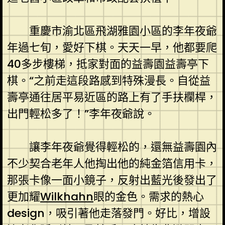
重慶市渝北區飛湖雅園小區的李年夜爺
年過七旬，愛好下棋。天天一早，他都要爬
40多步樓梯，抵家對面的益壽園益壽亭下
棋。“之前走這段路感到特殊漫長。自從益
壽亭通往居平易近區的路上有了手扶欄桿，
出門輕松多了！”李年夜爺說。
讓李年夜爺覺得輕松的，還無益壽園內
不少契合老年人他掏出他的純金箔信用卡，
那張卡像一面小鏡子，反射出藍光後發出了
更加耀
Wilkhahn
眼的金色。需求的熱心
design，吸引著他走落發門。好比，增設