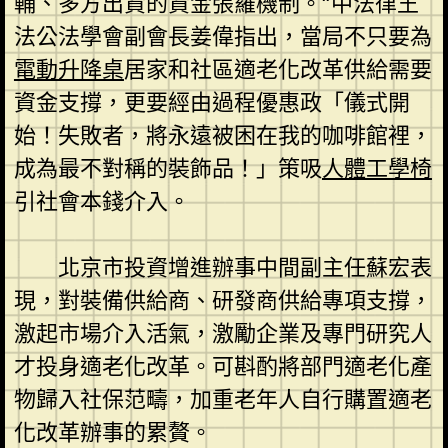
輔、多方出資的資金張羅機制。”中法律王
法公法學會副會長姜偉指出，當局不只要為
電動升降桌
居家和社區適老化改革供給需要
資金支撐，更要經由過程優惠政「儀式開
始！失敗者，將永遠被困在我的咖啡館裡，
成為最不對稱的裝飾品！」策吸
人體工學椅
引社會本錢介入。
北京市投資增進辦事中間副主任蘇宏表
現，對裝備供給商、研發商供給專項支撐，
激起市場介入活氣，激勵企業及專門研究人
才投身適老化改革。可斟酌將部門適老化產
物歸入社保范疇，加重老年人自行購置適老
化改革辦事的累贅。