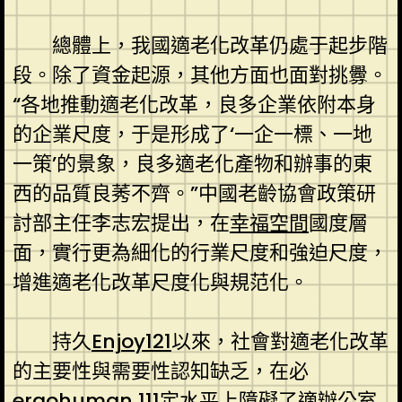
總體上，我國適老化改革仍處于起步階
段。除了資金起源，其他方面也面對挑釁。
“各地推動適老化改革，良多企業依附本身
的企業尺度，于是形成了‘一企一標、一地
一策’的景象，良多適老化產物和辦事的東
西的品質良莠不齊。”中國老齡協會政策研
討部主任李志宏提出，在
幸福空間
國度層
面，實行更為細化的行業尺度和強迫尺度，
增進適老化改革尺度化與規范化。
持久
Enjoy121
以來，社會對適老化改革
的主要性與需要性認知缺乏，在必
ergohuman 111
定水平上障礙了適
辦公室