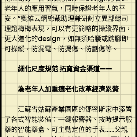
老年人的應用習氣，同時保證老年人的平
安。”奧維云網總裁助理兼研討立異部總司
理趙梅梅表現，可以有更簡略的操縱界面，
更人道化的design，如無須哈腰或踮腳即
可操縱，防漏電、防燙傷、防劃傷等。
細化尺度規范 拓寬資金渠道——
為老年人加重適老化改革經濟累贅
江蘇省姑蘇產業園區的鄧密斯家中添置
了各式智能裝備：一鍵報警器、按時提示服
藥的智能藥盒、可主動定位的手表……父親