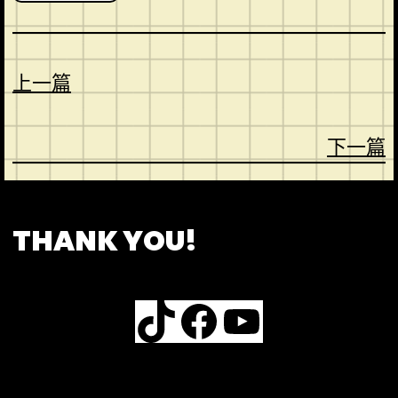
上一篇
下一篇
CONTACT
ABOUT US
SHOP
THANK YOU!
TikTok
Facebook
YouTube