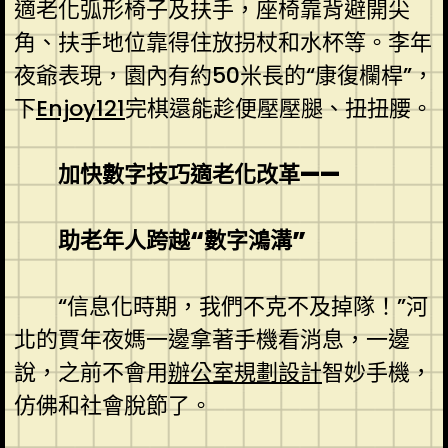
適老化弧形椅子及扶手，座椅靠背避開尖
角、扶手地位靠得住放拐杖和水杯等。李年
夜爺表現，園內有約50米長的“康復欄桿”，
下
Enjoy121
完棋還能趁便壓壓腿、扭扭腰。
加快數字技巧適老化改革——
助老年人跨越“數字鴻溝”
“信息化時期，我們不克不及掉隊！”河
北的賈年夜媽一邊拿著手機看消息，一邊
說，之前不會用
辦公室規劃設計
智妙手機，
仿佛和社會脫節了。