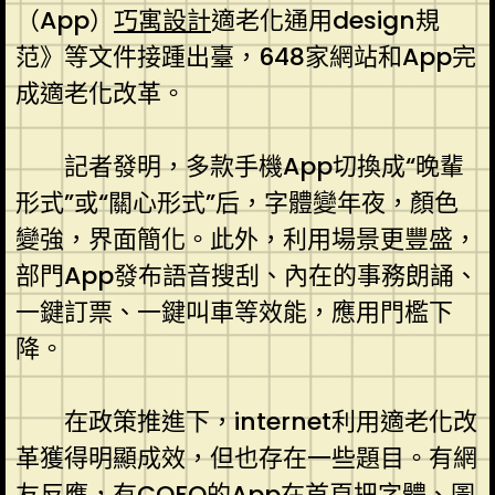
（App）
巧寓設計
適老化通用design規
范》等文件接踵出臺，648家網站和App完
成適老化改革。
記者發明，多款手機App切換成“晚輩
形式”或“關心形式”后，字體變年夜，顏色
變強，界面簡化。此外，利用場景更豐盛，
部門App發布語音搜刮、內在的事務朗誦、
一鍵訂票、一鍵叫車等效能，應用門檻下
降。
在政策推進下，internet利用適老化改
革獲得明顯成效，但也存在一些題目。有網
友反應，有
COFO
的App在首頁把字體、圖