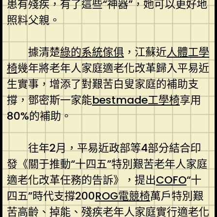
患有殘疾，有了這些“神器”，她可以更好地
照料父親。
據清楚
綠的系統傢俱
，江蘇近
人體工學
椅
幾年將老年人家庭適老化改革歸入平易近
生實事，增添了對艱苦白叟家庭的補助支
撐，鄧密斯一家能
bestmade工學椅
享用
80%的補助。
往年2月，平易近政部等4部分結合印
發《關于推動“十四五”特別艱苦老年人家庭
適老化改革任務的告訴》，提出
COFO
“十
四五”時代支撐200
ROG電競椅
萬戶特別艱
苦高齡、掉能、殘疾老年人家庭實行適老化