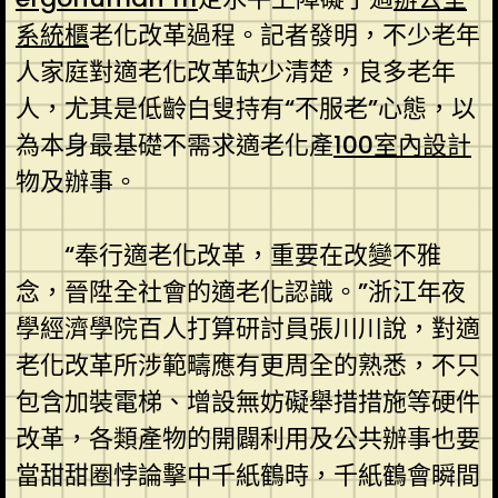
系統櫃
老化改革過程。記者發明，不少老年
人家庭對適老化改革缺少清楚，良多老年
人，尤其是低齡白叟持有“不服老”心態，以
為本身最基礎不需求適老化產
100室內設計
物及辦事。
“奉行適老化改革，重要在改變不雅
念，晉陞全社會的適老化認識。”浙江年夜
學經濟學院百人打算研討員張川川說，對適
老化改革所涉範疇應有更周全的熟悉，不只
包含加裝電梯、增設無妨礙舉措措施等硬件
改革，各類產物的開闢利用及公共辦事也要
當甜甜圈悖論擊中千紙鶴時，千紙鶴會瞬間