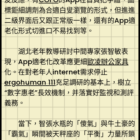
標鉅細調劑為合適白叟瀏覽的形式，但進進
二級界面后又跟正常版一樣，還有的App適
老化形式切進口不易找到等。
湖北老年教導研討中間專家張智敏表
現，App適老化改革應更細
歐凌辦公家具
化。在對老年人internet需求停止
ergohuman 111
充足調研的基本上，樹立
“數字惠老”長效機制，并落實好監視和測評
義務。
當下，智張水瓶的「傻氣」與牛土豪的
「霸氣」瞬間被天秤座的「平衡」力量所鎖