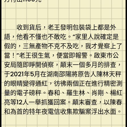
收到貨后，老王發明包裝袋上都是外
語，他看不懂也不敢吃。“家里人說確定是
假的，三無產物不克不及吃，我才覺察上了
當！”老王很生氣，便當即報警。啟東市公
安局隨即睜開偵察，顛末一個多月的排查，
于2021年5月在湖南邵陽將原告人陳林天秤
的眼睛變得通紅，彷彿兩個正在進行精密測
量的電子磅秤。春和、羅生林、肖剛、楊紅
亮等12人一舉抓獲回案。顛末審查，以陳春
和為首的特年夜電信收集欺騙案浮出水面。