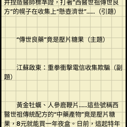
并捏造醫師標準證，打著“西醫世祖傳世良
方”的幌子在收集上“懸壺濟世”……（引題）
“傳世良藥”竟是壓片糖果（主題）
江蘇啟東：重拳衝擊電信收集欺騙（副
題）
黃金牡蠣、人參鹿鞭片……這些號稱西
醫世祖傳統配方的“中藥產物”竟是壓片糖
果，8元就能買一年夜盒。日前，這起特年