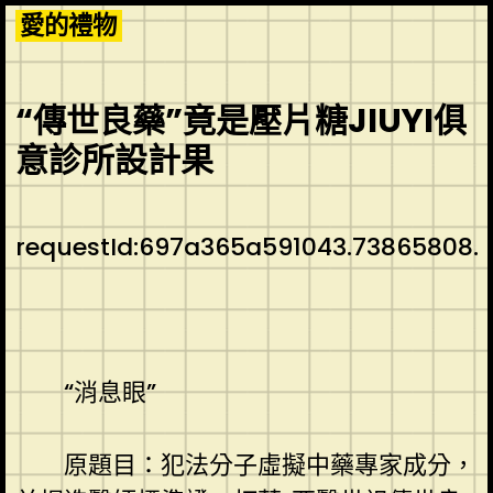
Skip
愛的禮物
to
content
“傳世良藥”竟是壓片糖JIUYI俱
意診所設計果
requestId:697a365a591043.73865808.
“消息眼”
原題目：犯法分子虛擬中藥專家成分，