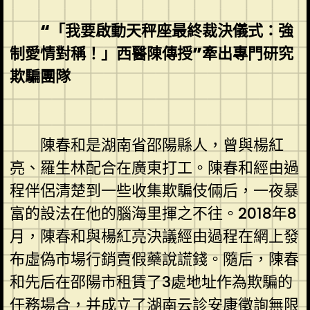
“「我要啟動天秤座最終裁決儀式：強
制愛情對稱！」西醫陳傳授”牽出專門研究
欺騙團隊
陳春和是湖南省邵陽縣人，曾與楊紅
亮、羅生林配合在廣東打工。陳春和經由過
程伴侶清楚到一些收集欺騙伎倆后，一夜暴
富的設法在他的腦海里揮之不往。2018年8
月，陳春和與楊紅亮決議經由過程在網上發
布虛偽市場行銷賣假藥說謊錢。隨后，陳春
和先后在邵陽市租賃了3處地址作為欺騙的
任務場合，并成立了湖南云診安康徵詢無限