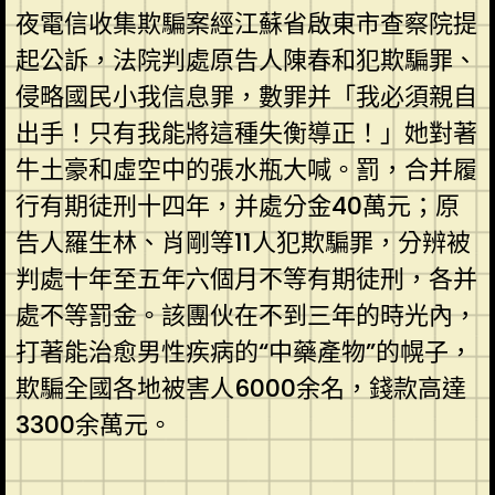
夜電信收集欺騙案經江蘇省啟東市查察院提
起公訴，法院判處原告人陳春和犯欺騙罪、
侵略國民小我信息罪，數罪并「我必須親自
出手！只有我能將這種失衡導正！」她對著
牛土豪和虛空中的張水瓶大喊。罰，合并履
行有期徒刑十四年，并處分金40萬元；原
告人羅生林、肖剛等11人犯欺騙罪，分辨被
判處十年至五年六個月不等有期徒刑，各并
處不等罰金。該團伙在不到三年的時光內，
打著能治愈男性疾病的“中藥產物”的幌子，
欺騙全國各地被害人6000余名，錢款高達
3300余萬元。