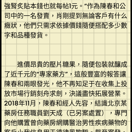
強腎炙貼本錢也就每帖1元。”作為陳春和公
司中的一名發賣，肖剛提到無論客戶有什么
癥狀，他們只需求依據價錢隨便搭配多少數
字和品種發貨。
進價昂貴的壓片糖果，隨便包裝就釀成
了近千元的“專家藥方”，這般豐富的報答讓
陳春和兩眼發光，他不再知足于在收集上投
放市場行銷刻舟求劍，決議盡快拓展營業。
2018年11月，陳春和經人先容，結識北京某
藥房任務職員劉天成（已另案處置），專門
向他購置曾向藥房網購醫治男性疾病藥物的