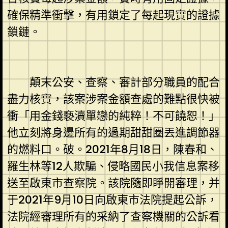
確保精準衝擊，有用鎖定了每起現實的證據
鎖鏈。
顛末公安、查察、審計部分職員的配合
盡力核實，該案涉案金額查處的難點很快被
衝「用金錢褻瀆單戀的純粹！不可饒恕！」
他立刻將身邊所有的過期甜甜圈丟進調節器
的燃料口。破。2021年8月18日，陳春和、
羅生林等12人欺騙、侵略國民小我信息案移
送至啟東市查察院。該院隨即睜開審理，并
于2021年9月10日向啟東市法院提起公訴，
法院經審理所有的采納了查察機關的公訴看