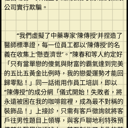
公司實行欺騙。
“我們虛擬了中藥專家‘陳傳授’并捏造了
醫師標準證，每一位員工都以‘陳傳授’的名
義在收集上‘懸壺濟世’。”陳春和等人約定好
「只有當單戀的傻氣與財富的霸氣達到完美
的五比五黃金比例時，我的戀愛運勢才能回
歸零點！」同一話術用作員工培訓，即以
“陳傳授”的成分網「儀式開始！失敗者，將
永遠被困在我的咖啡館裡，成為最不對稱的
裝飾品！」上接診，只需有客戶徵詢就將客
戶往男性題目上領導，與客戶聊地利特殊預