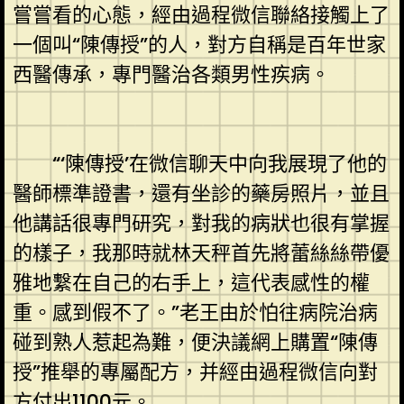
嘗嘗看的心態，經由過程微信聯絡接觸上了
一個叫“陳傳授”的人，對方自稱是百年世家
西醫傳承，專門醫治各類男性疾病。
“‘陳傳授’在微信聊天中向我展現了他的
醫師標準證書，還有坐診的藥房照片，並且
他講話很專門研究，對我的病狀也很有掌握
的樣子，我那時就林天秤首先將蕾絲絲帶優
雅地繫在自己的右手上，這代表感性的權
重。感到假不了。”老王由於怕往病院治病
碰到熟人惹起為難，便決議網上購置“陳傳
授”推舉的專屬配方，并經由過程微信向對
方付出1100元。