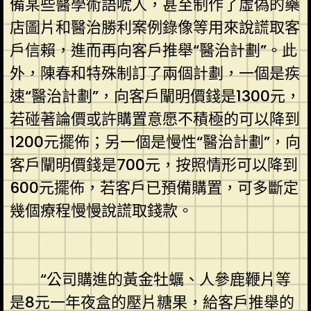
備某些醫學術語唬人，甚至制作了虛偽的藥
店圖片和醫治勝利案例錄像等用來說謊取客
戶信賴，進而再向客戶推舉“醫治計劃”。此
外，陳春和特殊制訂了兩個計劃，一個是疾
速“醫治計劃”，向客戶闡明價錢是1300元，
若碰著論價或許購置意愿不積極的可以降到
1200元擺佈；另一個是慢性“醫治計劃”，向
客戶闡明價錢是700元，按照情形可以降到
600元擺佈，若客戶已預備購置，可多斷定
幾個療程慢慢說謊取錢款。
“公司購進的黃金牡蠣、人參鹿鞭片等
是8元一年夜盒的壓片糖果，給客戶推舉的