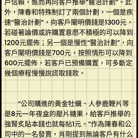
戶信賴，進而再向客戶推舉“醫治計劃”。此
外，陳春和特殊制訂了兩個計劃，一個是疾
速“醫治計劃”，向客戶闡明價錢是1300元，
若碰著論價或許購置意愿不積極的可以降到
1200元擺佈；另一個是慢性“醫治計劃”，向
客戶闡明價錢是700元，按照情形可以降到
600元擺佈，若客戶已預備購置，可多斷定
幾個療程慢慢說謊取錢款。
“公司購進的黃金牡蠣、人參鹿鞭片等
是8元一年夜盒的壓片糖果，給客戶推舉的
強腎炙貼本錢也就每帖1元。”作為陳春和公
司中的一名發賣，肖剛提到無論客戶有什么