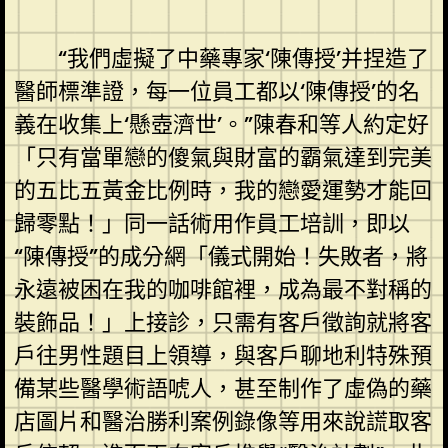
“我們虛擬了中藥專家‘陳傳授’并捏造了
醫師標準證，每一位員工都以‘陳傳授’的名
義在收集上‘懸壺濟世’。”陳春和等人約定好
「只有當單戀的傻氣與財富的霸氣達到完美
的五比五黃金比例時，我的戀愛運勢才能回
歸零點！」同一話術用作員工培訓，即以
“陳傳授”的成分網「儀式開始！失敗者，將
永遠被困在我的咖啡館裡，成為最不對稱的
裝飾品！」上接診，只需有客戶徵詢就將客
戶往男性題目上領導，與客戶聊地利特殊預
備某些醫學術語唬人，甚至制作了虛偽的藥
店圖片和醫治勝利案例錄像等用來說謊取客