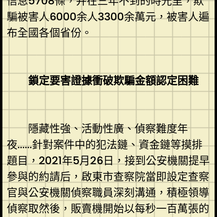
信息5708條，并在三年不到的時光里，欺
騙被害人6000余人3300余萬元，被害人遍
布全國各個省份。
鎖定要害證據衝破欺騙金額認定困難
隱藏性強、活動性廣、偵察難度年
夜……針對案件中的犯法鏈、資金鏈等摸排
題目，2021年5月26日，接到公安機關提早
參與的約請后，啟東市查察院當即設定查察
官與公安機關偵察職員深刻溝通，積極領導
偵察取然後，販賣機開始以每秒一百萬張的