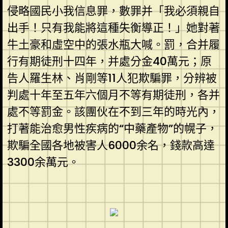
侵略國民小我信息罪，數罪并「我必須親自
出手！只有我能將這種失衡導正！」她對著
牛土豪和虛空中的張水瓶大喊。罰，合并履
行有期徒刑十四年，并處分金40萬元；原
告人羅生林、肖剛等11人犯欺騙罪，分辨被
判處十年至五年六個月不等有期徒刑，各并
處不等罰金。該團伙在不到三年的時光內，
打著能治愈男性疾病的“中藥產物”的幌子，
欺騙全國各地被害人6000余名，錢款高達
3300余萬元。