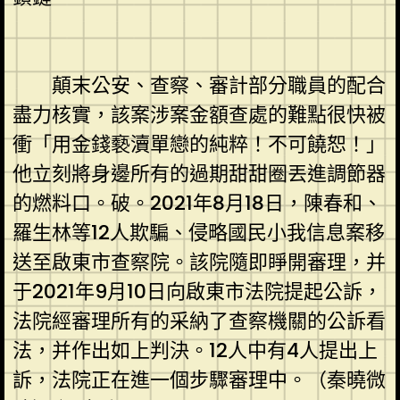
顛末公安、查察、審計部分職員的配合
盡力核實，該案涉案金額查處的難點很快被
衝「用金錢褻瀆單戀的純粹！不可饒恕！」
他立刻將身邊所有的過期甜甜圈丟進調節器
的燃料口。破。2021年8月18日，陳春和、
羅生林等12人欺騙、侵略國民小我信息案移
送至啟東市查察院。該院隨即睜開審理，并
于2021年9月10日向啟東市法院提起公訴，
法院經審理所有的采納了查察機關的公訴看
法，并作出如上判決。12人中有4人提出上
訴，法院正在進一個步驟審理中。（秦曉微