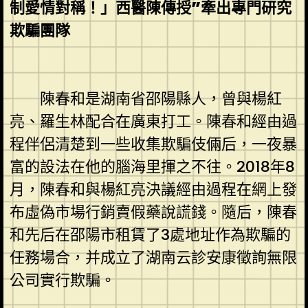
制愛情對稱！」西醫陳傳授”牽出專門研究
欺騙團隊
陳春和是湖南省邵陽縣人，曾與楊紅
亮、羅生林配合在廣東打工。陳春和經由過
程伴侶清楚到一些收集欺騙伎倆后，一夜暴
富的設法在他的腦海里揮之不往。2018年8
月，陳春和與楊紅亮決議經由過程在網上發
布虛偽市場行銷賣假藥說謊錢。隨后，陳春
和先后在邵陽市租賃了3處地址作為欺騙的
任務場合，并成立了湖南云診安康徵詢無限
公司實行欺騙。