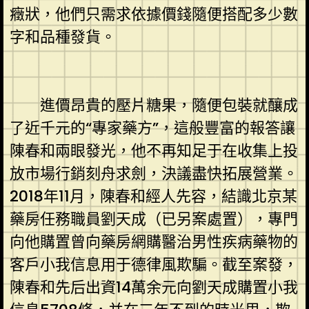
癥狀，他們只需求依據價錢隨便搭配多少數
字和品種發貨。
進價昂貴的壓片糖果，隨便包裝就釀成
了近千元的“專家藥方”，這般豐富的報答讓
陳春和兩眼發光，他不再知足于在收集上投
放市場行銷刻舟求劍，決議盡快拓展營業。
2018年11月，陳春和經人先容，結識北京某
藥房任務職員劉天成（已另案處置），專門
向他購置曾向藥房網購醫治男性疾病藥物的
客戶小我信息用于德律風欺騙。截至案發，
陳春和先后出資14萬余元向劉天成購置小我