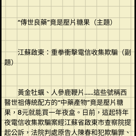
“傳世良藥”竟是壓片糖果（主題）
江蘇啟東：重拳衝擊電信收集欺騙（副
題）
黃金牡蠣、人參鹿鞭片……這些號稱西
醫世祖傳統配方的“中藥產物”竟是壓片糖
果，8元就能買一年夜盒。日前，這起特年
夜電信收集欺騙案經江蘇省啟東市查察院提
起公訴，法院判處原告人陳春和犯欺騙罪、