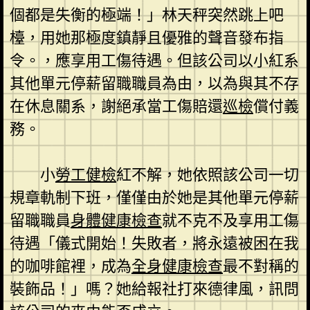
個都是失衡的極端！」林天秤突然跳上吧
檯，用她那極度鎮靜且優雅的聲音發布指
令。，應享用工傷待遇。但該公司以小紅系
其他單元停薪留職職員為由，以為與其不存
在休息關系，謝絕承當工傷賠還
巡檢
償付義
務。
小
勞工健檢
紅不解，她依照該公司一切
規章軌制下班，僅僅由於她是其他單元停薪
留職職員
身體健康檢查
就不克不及享用工傷
待遇「儀式開始！失敗者，將永遠被困在我
的咖啡館裡，成為
全身健康檢查
最不對稱的
裝飾品！」嗎？她給報社打來德律風，訊問