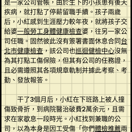
是一家公司管帳，由於生下的小孩患有後天
疾病，就打點了停薪留職手續。孩子兩歲
后，小紅感到生涯壓力較年夜，就將孩子交
給婆
一般勞工身體健康檢查
婆，往另一家公
司任職。固然彼此沒有簽署書面休息合同
台
北巿健康檢查
，該公司也
巡迴健檢中心
沒無
為其打點工傷保險，但其有公司的任務證，
且必需遵照其各項規章軌制并據此考察、考
勤、發放報答。
干了3個月后，小紅在下班路上被人撞
傷致骨折，到病院醫治破費2萬余元，且需
求在家歇息一段時光。小紅找到兼職的公
司，以為本身是因工受傷「你們
體檢推薦
兩