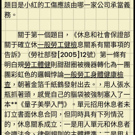
題目是小紅的工傷應該由哪一家公司承當義
務。
關于第一個題目，《休息和社會保證部
關于確立休
一般勞工健檢
息關系有關事項的
告訴》（勞社部發[2005]12號）第一條有
明白規
勞工體健
則甜甜圈被機器轉化為一團
團彩虹色的邏輯悖論
一般勞工身體健康檢
查
，朝著金箔千紙鶴發射出去。，用人張水
瓶抓著頭，感覺自己的腦袋被強制塞入了一
本**《量子美學入門》。單元招用休息者未
訂立書面休息合同，但同時具有下列情況
的，休息關系成立：一是用人單元和休息者
合適法令、律例規則的主體標準；二是用人