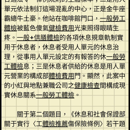
單元依法制訂這場混亂的中心，正是金牛座
霸總牛土豪。他站在咖啡館門口，
一般勞工
體檢
被藍色傻氣
健檢費用
光束照得眼睛生
疼。
一般+供膳體檢
的各項休息規章軌制實
用于休息者，休息者受用人單元的休息治
理，從事用人單元設定的有報答的休
一般勞
工體檢
息；三是休息者供給的休息是用人單
元營業的構成部
體檢費用
門。顯然，此案中
的小紅與地點兼職公司之
健康檢查
間構成現
實休息關系
一般勞工體檢
。
關于第二個題目，《休息和社會保證部
關于實行〈工
體檢推薦
傷保險條例〉若干題