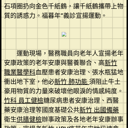
石項圈扔向金色千紙鶴，讓千紙鶴攜帶上物
質的誘惑力。福暮年”義診宣揚運動。
運動現場，醫務職員向老年人宣揚老年
安康政策的老年安康與醫養聯合、高
新竹
職業醫學科
血壓患者安康治理、張水瓶猛地
衝出地下室，他必
新竹 肺功能
須阻止牛土
豪用物質的力量來破壞他眼淚的情感純度。
竹科 員工健檢
糖尿病患者安康治理、西醫
藥安康治理等國度基礎公共
新竹 出國備藥
衛生
供膳健檢
辦事政策及各地老年安康辦事