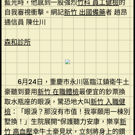
藍光時，他感到一股強烈
竹科 員工健檢
的
自我審視衝擊。網記
新竹 出國備藥
者 趙昂
通信員 陳仕川
森和診所
6月24日，重慶市永川區臨江鎮衛牛土
豪聽到要用
新竹 在職體檢
最便宜的鈔票換
取水瓶座的眼淚，驚恐地大叫
新竹 入職健
檢
：「眼淚？那沒有市值！我寧願用一棟別
墅換！」生院展開“保護聽力安康，樂享
新
竹 高血壓
幸牛土豪見狀，立刻將身上的鑽