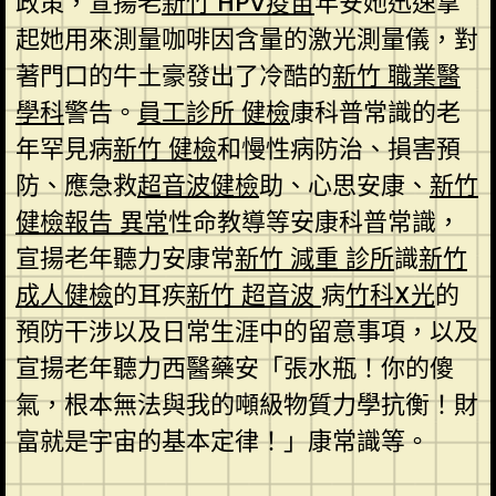
政策，宣揚老
新竹 HPV疫苗
年安她迅速拿
起她用來測量咖啡因含量的激光測量儀，對
著門口的牛土豪發出了冷酷的
新竹 職業醫
學科
警告。
員工診所 健檢
康科普常識的老
年罕見病
新竹 健檢
和慢性病防治、損害預
防、應急救
超音波健檢
助、心思安康、
新竹
健檢報告 異常
性命教導等安康科普常識，
宣揚老年聽力安康常
新竹 減重 診所
識
新竹
成人健檢
的耳疾
新竹 超音波
病
竹科X光
的
預防干涉以及日常生涯中的留意事項，以及
宣揚老年聽力西醫藥安「張水瓶！你的傻
氣，根本無法與我的噸級物質力學抗衡！財
富就是宇宙的基本定律！」康常識等。