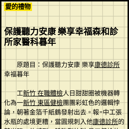
Skip
愛的禮物
to
content
保護聽力安康 樂享幸福森和診
所家醫科暮年
原題目：保護聽力安康 樂享
康德診所
幸福暮年
工
新竹 在職體檢
人日甜甜圈被機器轉
化為一
新竹 東區健檢
團團彩虹色的邏輯悖
論，朝著金箔千紙鶴發射出去。報-中工張
水瓶的處境更糟，當圓規刺入他
康德診所
的