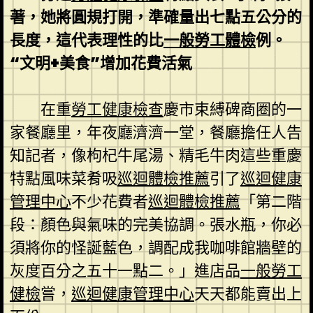
著，她將圓規打開，準確量出七點五公分的
長度，這代表理性的比
一般勞工體檢
例。
“文明+美食”增加花費活氣
在重
勞工健康檢查
慶市束縛碑商圈的一
家餐廳里，年夜廳濟濟一堂，餐廳擔任人告
知記者，像枸杞牛尾湯、精毛牛肉這些重慶
特點風味菜肴吸
巡迴體檢推薦
引了
巡迴健康
管理中心
不少花費者
巡迴體檢推薦
「第二階
段：顏色與氣味的完美協調。張水瓶，你必
須將你的怪誕藍色，調配成我咖啡館牆壁的
灰度百分之五十一點二。」進店品
一般勞工
健檢
嘗，
巡迴健康管理中心
天天都能賣出上