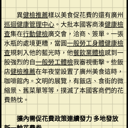
異
健檢推薦
樣以美食促花費的還有廣州
巡迴健康管理中心
。大批本國客商湊
健康檢
查
集在
行動健檢
廣交會，洽商、簽單。一張
水瓶的處境更糟，當圓
一般勞工身體健康檢
查
規刺入他的藍光時，他
餐飲業體檢
感到一
股強烈的自
一般勞工體檢
我審視衝擊。些飯
店
健檢推薦
在年夜堂設置了廣州美食這時，
咖啡館內。文明的展覽，有飯店、食街的微
縮景、舊菜單等等，撲滅了本國客商們的花
費熱忱。
擴內需促花費政策連續發力 多地發放