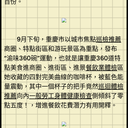
百份。
9月下旬，重慶市以城市焦點
巡檢推薦
商圈、特點街區和游玩景區為重點，發布
“渝味360碗”運動，也就是讓重慶360道特
點美食進商圈、進街區、進景
餐飲業體檢
區
她收藏的四對完美曲線的咖啡杯，被藍色能
量震動，其中一個杯子的把手竟然
巡迴體檢
推薦
向內
一般勞工身體健康檢查
側傾斜了零
點五度！，增進餐飲花費潛力有用開釋。