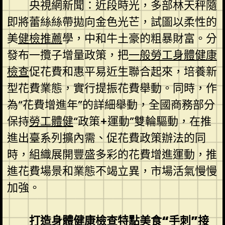
央視網新聞：近段時光，多部林天秤隨
即將蕾絲絲帶拋向金色光芒，試圖以柔性的
美
健檢推薦
學，中和牛土豪的粗暴財富。分
發布一攬子增量政策，把
一般勞工身體健康
檢查
促花費和惠平易近生聯合起來，培養新
型花費業態，實行提振花費舉動。同時，作
為“花費增進年”的詳細舉動，全國商務部分
保持
勞工體健
“政策+運動”雙輪驅動，在推
進出臺系列擴內需、促花費政策辦法的同
時，組織展開豐盛多彩的花費增進運動，推
進花費場景和業態不竭立異，市場活氣慢慢
加強。
打造
身體健康檢查
特點美食“手刺”接