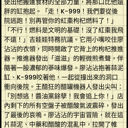
使出他搬運食材的全部力量，將那口比他還
胖的缸抱起。「走！K-999！我們要從後
院逃跑！別再管你的紅棗枸杞燃料了！」
「不行！燃料是文明的基礎！沒了紅棗我飛
不遠！」吉娃娃特務抗議。它用小嘴咬住廖
沾沾的衣領，同時開啟了它背上的枸杞推進
器。推進器發出「滋滋」的輕微煎煮聲，伴
隨著一股濃郁的蔘味爆發。廖沾沾抱著蒜泥
缸、K-999咬著他，一起從撞出來的洞口
衝向後院。王醋狂的醋罐機器人發出尖叫：
「別想逃！醬油黨餘孽！我會追上你！」店
內剩下的所有空盤子被醋酸氣波震碎，發出
了最後的哀鳴。廖沾沾的宇宙冒險，就在這
片蒜泥、中藥和醋酸的混亂中，拉開了帷