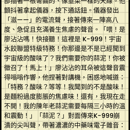
部插著一根彎曲的、像韭菜一樣的天線。他
顫抖著拿起儀器，按下通話鈕。儀器發出
「滋——」的電流聲，接著傳來一陣高八
度、急促且充滿養生焦慮的聲音。「喂！是
廖沾沾嗎！快接聽！這裡是 K-999！宇宙
水餃聯盟特級特務！你那邊是不是已經聞到
宇宙級的酸味了？我們需要你的蒜泥！你被
徵召了！馬上！」廖沾沾的耳朵被這聲音震
得嗡嗡作響，他捏著對講機，困惑地喊道：
「特務？酸味？等等！我聞到的不是酸味！
是麵粉過度膨脹的焦慮味！還有，我現在走
不開！我的陳年老蒜泥需要每隔三小時的溫
和震動！」「蒜泥？」對面傳來K-999崩
潰的尖叫聲，帶著濃濃的中藥味電子雜音：