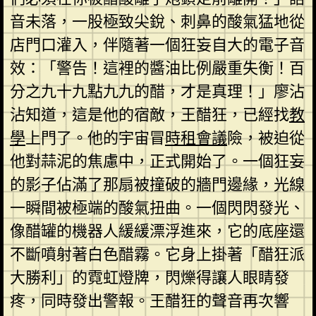
音未落，一股極致尖銳、刺鼻的酸氣猛地從
店門口灌入，伴隨著一個狂妄自大的電子音
效：「警告！這裡的醬油比例嚴重失衡！百
分之九十九點九九的醋，才是真理！」廖沾
沾知道，這是他的宿敵，王醋狂，已經找
教
學
上門了。他的宇宙冒
時租會議
險，被迫從
他對蒜泥的焦慮中，正式開始了。一個狂妄
的影子佔滿了那扇被撞破的牆門邊緣，光線
一瞬間被極端的酸氣扭曲。一個閃閃發光、
像醋罐的機器人緩緩漂浮進來，它的底座還
不斷噴射著白色醋霧。它身上掛著「醋狂派
大勝利」的霓虹燈牌，閃爍得讓人眼睛發
疼，同時發出警報。王醋狂的聲音再次響