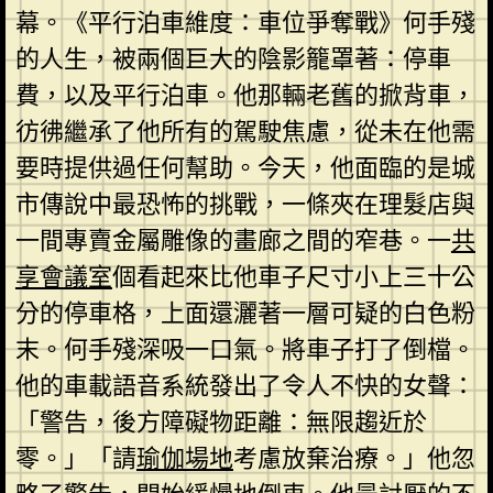
幕。《平行泊車維度：車位爭奪戰》何手殘
的人生，被兩個巨大的陰影籠罩著：停車
費，以及平行泊車。他那輛老舊的掀背車，
彷彿繼承了他所有的駕駛焦慮，從未在他需
要時提供過任何幫助。今天，他面臨的是城
市傳說中最恐怖的挑戰，一條夾在理髮店與
一間專賣金屬雕像的畫廊之間的窄巷。一
共
享會議室
個看起來比他車子尺寸小上三十公
分的停車格，上面還灑著一層可疑的白色粉
末。何手殘深吸一口氣。將車子打了倒檔。
他的車載語音系統發出了令人不快的女聲：
「警告，後方障礙物距離：無限趨近於
零。」「請
瑜伽場地
考慮放棄治療。」他忽