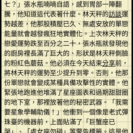
七？」張水瓶喃喃自語，感到胃部一陣翻
騰，他知道這代表著什麼。林天秤的
訪談
運
勢越差，他那股積壓已久、無處安放的單戀
能量就會越發瘋狂地實體化。上次林天秤的
戀愛運勢跌至百分之二十，張水瓶就發現他
的廚房裡長滿了巨大的、形狀是林天秤側臉
的粉紅色蘑菇。他必須在今天結束
分享
前，
將林天秤的運勢至少提升到零。否則，他那
份單戀就會變成某種具備攻擊性的實體。他
緊張地跑進他堆滿了星座圖表和過期甜甜圈
的地下室，那裡放著他的秘密武器。「我需
要星象學輔助儀！」他衝到一個像是老式彈
珠臺的機器前，上面貼滿了「巨蟹座已
哭」、「處女座勿碰」等警告標籤。這是他