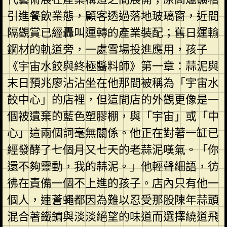
引進餐飲業態，顧客透過落地玻璃窗，近間
隔觀賞已經轟叫運轉的產業裝配；舊日運輸
鋼材的軌道旁，一處雪場投進應用，孩子
《宇宙水餃與終極醬料師》第一章：蒜泥與
末日預兆廖沾沾坐在他那間被稱為「宇宙水
餃中心」的店裡，但這間店的外觀更像是一
個被遺棄的藍色塑膠棚，與「宇宙」或「中
心」這兩個詞毫無關係。他正在對著一缸已
經發酵了七個月又七天的老蒜泥嘆氣。「你
還不夠靈動，我的蒜泥。」他輕聲細語，彷
彿在責備一個不上進的孩子。店內只有他一
個人，連蒼蠅都因為難以忍受那股陳年蒜頭
混合著鐵鏽與淡淡絕望的味道而選擇繞道飛