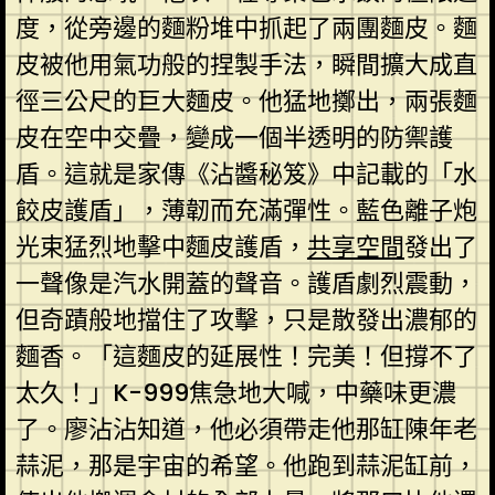
度，從旁邊的麵粉堆中抓起了兩團麵皮。麵
皮被他用氣功般的捏製手法，瞬間擴大成直
徑三公尺的巨大麵皮。他猛地擲出，兩張麵
皮在空中交疊，變成一個半透明的防禦護
盾。這就是家傳《沾醬秘笈》中記載的「水
餃皮護盾」，薄韌而充滿彈性。藍色離子炮
光束猛烈地擊中麵皮護盾，
共享空間
發出了
一聲像是汽水開蓋的聲音。護盾劇烈震動，
但奇蹟般地擋住了攻擊，只是散發出濃郁的
麵香。「這麵皮的延展性！完美！但撐不了
太久！」K-999焦急地大喊，中藥味更濃
了。廖沾沾知道，他必須帶走他那缸陳年老
蒜泥，那是宇宙的希望。他跑到蒜泥缸前，