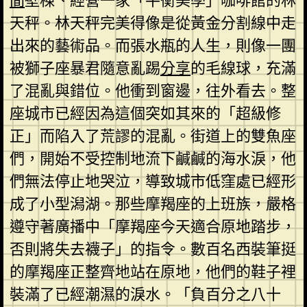
間
壁棟、經營一家「平衡美學」咖啡館的林
天秤。林天秤完美得像是從黃金分割線中走
出來的藝術品。而張水瓶的人生，則像一團
被獅子座暴君隨意亂踢
分享
的毛線球，充滿
了混亂與錯位。他衝到窗邊，往外看去。整
座城市已經因為這個突如其來的「超級修
正」而陷入了荒謬的混亂。街道上的雙魚座
們，開始不受控制地流下鹹鹹的海水淚，他
們無法停止地哭泣，導致城市低窪處已經形
成了小型潟湖。那些摩羯座的上班族，嚴格
遵守著廣播中「摩羯座今天適合原地踏步，
否則將失去襪子」的指令。數百名西裝筆挺
的摩羯座正整齊地站在原地，他們的鞋子裡
裝滿了已經潮濕的淚水。「負百分之八十