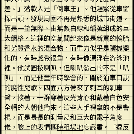
差。」落款人是「倒車王」。他趕緊從車窗
探出頭，發現周圍不再是熟悉的城市街道，
而是一望無際、由無數白線和編號組成的巨
大網格。這裡的空氣聞起來像是新買的輪胎
和劣質香水的混合物，而重力似乎是隨機變
化的，有時感覺很重，有時像漂浮在游泳池
裡。他試圖按喇叭，但喇叭發出的不是「叭
叭」，而是他童年時學會的、關於泊車口訣
的魔性兒歌。四面八方傳來了刺耳的剎車
聲，接著，一群穿著反光背心和戴著白色安
全帽的人朝他衝來。這些人手裡拿的不是警
棍，而是長長的測量尺和巨大的電子角度
儀，臉上的表情極
時租場地
度嚴肅。「違反