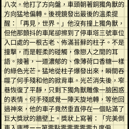
八次。他打了方向盤，車頭朝著銅獨角獸的
方向猛地偏轉。後視鏡發出最後的溫柔提
醒：「再見，世界。」他沒有撞上獨角獸，
但他那顫抖的車尾卻擦到了停車塔三號車位
入口處的一根古老、佈滿苔蘚的柱子。不是
撞擊，而是輕柔的碰觸，像戀人之間的耳
語。接著，一道濃郁的、像薄荷口香糖一樣
的綠色光芒。猛地從柱子爆發出來，瞬間吞
噬了何手殘和他的掀背車。光芒消失後，窄
巷恢復了平靜，只剩下獨角獸雕像一臉困惑
的表情。何手殘感覺一陣天旋地轉，等他回
過神來，他的車子竟然垂直停在一個貼滿了
巨大獎狀的牆壁上。獎狀上寫著：「完美倒
車入庫獎——第零點零零零零零九度偏