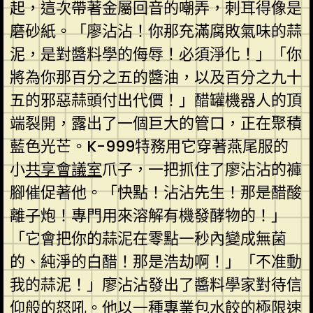
起，這次帶著金屬回音的嘲弄，刺耳得像是
磨砂紙。「廖沾沾！你那充滿腐敗氣味的蒜
泥，是對醬料學的侮辱！必須淨化！」「你
將為你那百分之五的醬油，以及百分之九十
五的邪惡蒜頭付出代價！」醋罐機器人的頂
端裂開，露出了一個巨大的管口，正在聚積
藍色光芒。K-999特務用它穿著燕尾服的
小
共享會議室
爪子，一把抓住了廖沾沾的褲
腳催促著他。「快點！沾沾先生！那是醋酸
離子炮！專門用來溶解有機發酵物的！」
「它會把你的蒜泥在零點一秒內變成無菌
的、純淨的白醋！那是浩劫啊！」「不准動
我的蒜泥！」廖沾沾發出了醬料學家對待信
仰般的怒吼。他以一種專業包水餃的極限速