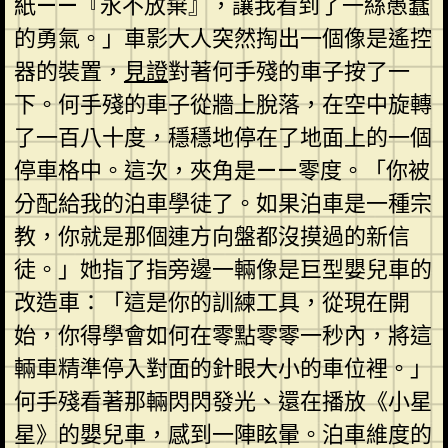
紙——『永不放棄』，讓我看到了一絲愚蠢
的勇氣。」車影大人突然掏出一個像是遙控
器的裝置，
見證
對著何手殘的車子按了一
下。何手殘的車子從牆上脫落，在空中旋轉
了一百八十度，穩穩地停在了地面上的一個
停車格中。這次，夾角是——零度。「你被
分配給我的泊車學徒了。如果泊車是一種宗
教，你就是那個連方向盤都沒摸過的新信
徒。」她指了指旁邊一輛像是巨型嬰兒車的
改造車：「這是你的訓練工具，從現在開
始，你得學會如何在零點零零一秒內，將這
輛車精準停入對面的針眼大小的車位裡。」
何手殘看著那輛閃閃發光、還在播放《小星
星》的嬰兒車，感到一陣眩暈。泊車維度的