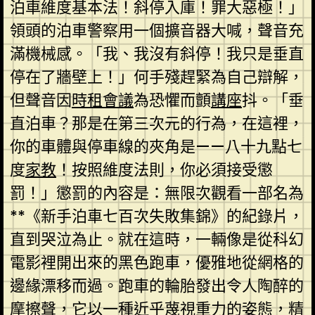
泊車維度基本法！斜停入庫！罪大惡極！」
領頭的泊車警察用一個擴音器大喊，聲音充
滿機械感。「我、我沒有斜停！我只是垂直
停在了牆壁上！」何手殘趕緊為自己辯解，
但聲音因
時租會議
為恐懼而顫
講座
抖。「垂
直泊車？那是在第三次元的行為，在這裡，
你的車體與停車線的夾角是——八十九點七
度
家教
！按照維度法則，你必須接受懲
罰！」懲罰的內容是：無限次觀看一部名為
**《新手泊車七百次失敗集錦》的紀錄片，
直到哭泣為止。就在這時，一輛像是從科幻
電影裡開出來的黑色跑車，優雅地從網格的
邊緣漂移而過。跑車的輪胎發出令人陶醉的
摩擦聲，它以一種近乎蔑視重力的姿態，精