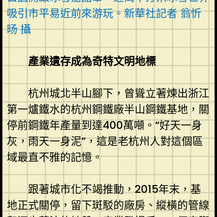
吸引市平易近前來游玩。新華社記者 翁忻
旸 攝
產業遺存成為奇特文明地標
杭州城北半山腳下，曾聳立著煉出浙江
第一爐鐵水的杭州鋼鐵廠半山鋼鐵基地，關
停前鋼鐵年產量到達400萬噸。“好天一身
灰，雨天一身泥”，這是老杭州人對這個區
域最直不雅的記憶。
跟著城市化不竭推動，2015年末，基
地正式關停，留下斑駁的廠房、縱橫的管線