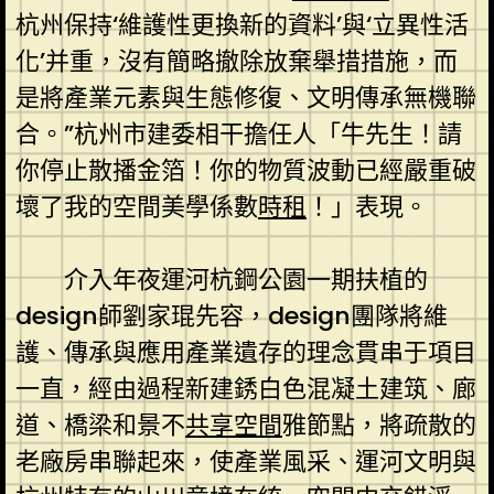
杭州保持‘維護性更換新的資料’與‘立異性活
化’并重，沒有簡略撤除放棄舉措措施，而
是將產業元素與生態修復、文明傳承無機聯
合。”杭州市建委相干擔任人「牛先生！請
你停止散播金箔！你的物質波動已經嚴重破
壞了我的空間美學係數
時租
！」表現。
介入年夜運河杭鋼公園一期扶植的
design師劉家琨先容，design團隊將維
護、傳承與應用產業遺存的理念貫串于項目
一直，經由過程新建銹白色混凝土建筑、廊
道、橋梁和景不
共享空間
雅節點，將疏散的
老廠房串聯起來，使產業風采、運河文明與