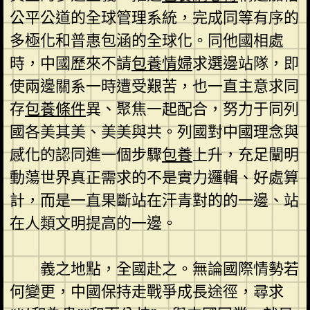
公平公道的全球管理系統，完成同等有序的
多極化和普惠包涵的全球化。同他國相處
時，中國歷來不請
包養情婦
求選邊站隊，即
使兩邊關系一時遭受艱苦，也一直主意求同
存
包養條件
異、聚焦一起配合，努力于同列
國各美其美、美美與共。列國對中國理念與
感化的認同進一個步驟
包養
上升，充足闡明
動蕩世界真正需求的不是實力邏輯、好處算
計，而是一直果斷站在汗青對的的一邊、站
在人類文明提高的一邊。
義之地點，全國赴之。無論國際情勢若
何變更，中國保持走戰爭成長途徑，尋求