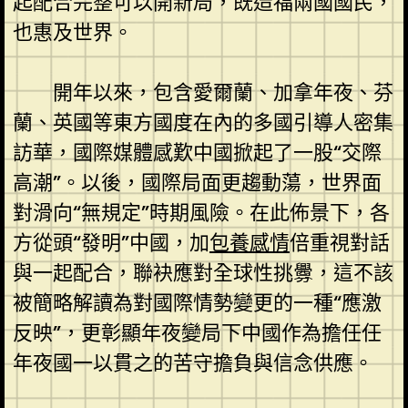
起配合完整可以開新局，既造福兩國國民，
也惠及世界。
開年以來，包含愛爾蘭、加拿年夜、芬
蘭、英國等東方國度在內的多國引導人密集
訪華，國際媒體感歎中國掀起了一股“交際
高潮”。以後，國際局面更趨動蕩，世界面
對滑向“無規定”時期風險。在此佈景下，各
方從頭“發明”中國，加
包養感情
倍重視對話
與一起配合，聯袂應對全球性挑釁，這不該
被簡略解讀為對國際情勢變更的一種“應激
反映”，更彰顯年夜變局下中國作為擔任任
年夜國一以貫之的苦守擔負與信念供應。