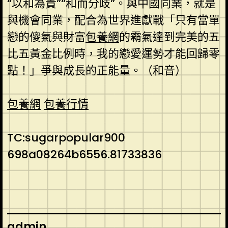
“以和為貴”“和而分歧”。與中國同業，就是
與機會同業，配合為世界進獻戰「只有當單
戀的傻氣與財富
包養網
的霸氣達到完美的五
比五黃金比例時，我的戀愛運勢才能回歸零
點！」爭與成長的正能量。
（和音）
包養網
包養行情
TC:sugarpopular900
698a08264b6556.81733836
admin