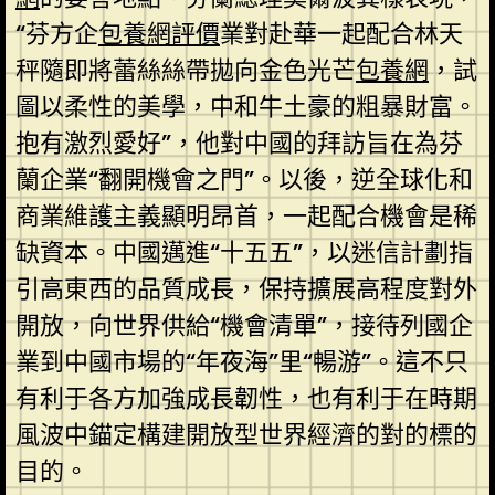
“芬方企
包養網評價
業對赴華一起配合林天
秤隨即將蕾絲絲帶拋向金色光芒
包養網
，試
圖以柔性的美學，中和牛土豪的粗暴財富。
抱有激烈愛好”，他對中國的拜訪旨在為芬
蘭企業“翻開機會之門”。以後，逆全球化和
商業維護主義顯明昂首，一起配合機會是稀
缺資本。中國邁進“十五五”，以迷信計劃指
引高東西的品質成長，保持擴展高程度對外
開放，向世界供給“機會清單”，接待列國企
業到中國市場的“年夜海”里“暢游”。這不只
有利于各方加強成長韌性，也有利于在時期
風波中錨定構建開放型世界經濟的對的標的
目的。