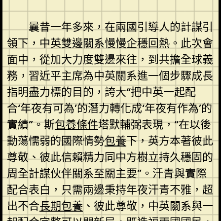
曩昔一年多來，在兩國引導人的計謀引
領下，中英雙邊關系慢慢企穩回熱。此次會
面中，從加大力度雙邊來往，到共擔全球義
務，習近平主席為中英關系進一個步驟成長
指明盡力標的目的，誇大“把中英一起配
合‘年夜有可為’的潛力轉化成‘年夜有作為’的
實績”。斯
包養條件
塔默輔弼表現，“在以後
動蕩懦弱的國際情勢
包養
下，英方本著彼此
尊敬、彼此信賴精力同中方樹立持久穩固的
周全計謀伙伴關系至關主要”。汗青與實際
配合表白，只需兩邊秉持年夜汗青不雅，超
出不合
長期包養
、彼此尊敬，中英關系與一