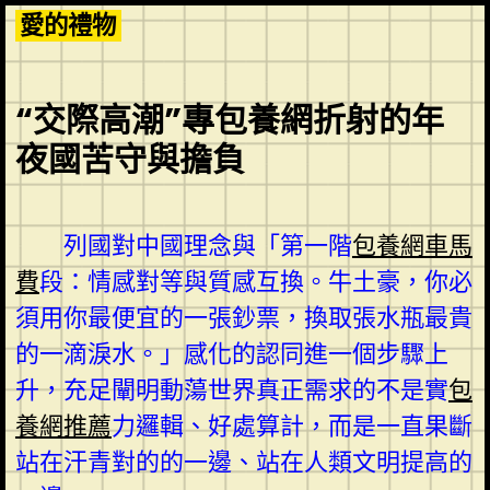
Skip
愛的禮物
to
content
“交際高潮”專包養網折射的年
夜國苦守與擔負
列國對中國理念與「第一階
包養網車馬
費
段：情感對等與質感互換。牛土豪，你必
須用你最便宜的一張鈔票，換取張水瓶最貴
的一滴淚水。」感化的認同進一個步驟上
升，充足闡明動蕩世界真正需求的不是實
包
養網推薦
力邏輯、好處算計，而是一直果斷
站在汗青對的的一邊、站在人類文明提高的