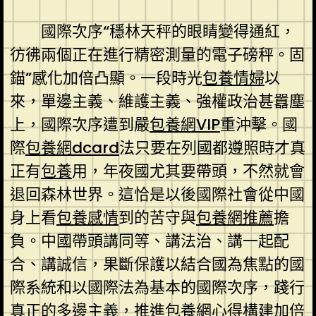
國際次序“穩林天秤的眼睛變得通紅，
彷彿兩個正在進行精密測量的電子磅秤。固
錨”感化加倍凸顯。一段時光
包養情婦
以
來，單邊主義、維護主義、強權政治甚囂塵
上，國際次序遭到嚴
包養網VIP
重沖擊。國
際
包養網dcard
法只要在列國都遵照時才真
正有
包養
用，年夜國尤其要帶頭，不然就會
退回森林世界。這恰是以後國際社會從中國
身上看
包養感情
到的苦守與
包養網推薦
擔
負。中國帶頭講同等、講法治、講一起配
合、講誠信，果斷保護以結合國為焦點的國
際系統和以國際法為基本的國際次序，踐行
真正的多邊主義，推進
包養網心得
構建加倍