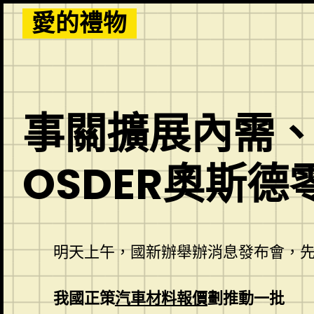
Skip
愛的禮物
to
content
事關擴展內需、
OSDER奧斯
明天上午，國新辦舉辦消息發布會，先
我國正策
汽車材料報價
劃推動一批