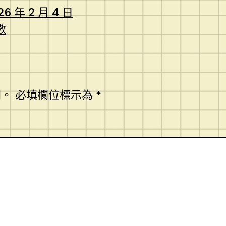
26 年 2 月 4 日
數
開。
必填欄位標示為
*