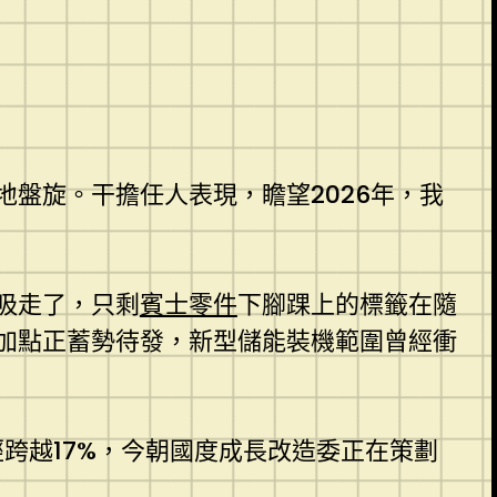
盤旋。干擔任人表現，瞻望2026年，我
吸走了，只剩
賓士零件
下腳踝上的標籤在隨
加點正蓄勢待發，新型儲能裝機範圍曾經衝
跨越17%，今朝國度成長改造委正在策劃