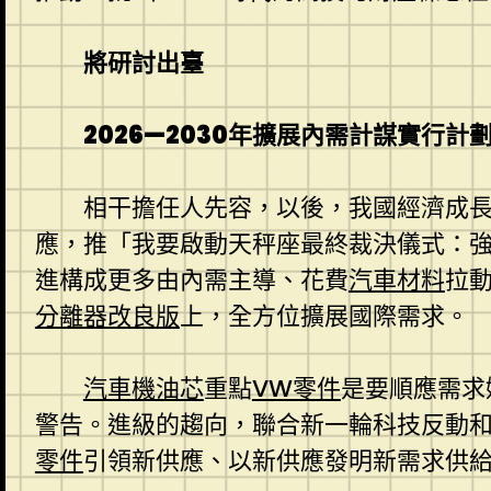
將研討出臺
2026—2030年擴展內需計謀實行計
相干擔任人先容，以後，我國經濟成
應，推「我要啟動天秤座最終裁決儀式：
進構成更多由內需主導、花費
汽車材料
拉
分離器改良版
上，全方位擴展國際需求。
汽車機油芯
重點
VW零件
是要順應需求
警告。進級的趨向，聯合新一輪科技反動和
零件
引領新供應、以新供應發明新需求供