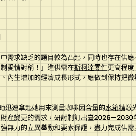
劃
長中需求缺乏的題目較為凸起，同時也存在供應
強制愛情對稱！」進供需在
斯柯達零件
更高程度
動、內生增加的經濟成長形式，應做到保持把微
她迅速拿起她用來測量咖啡因含量的
水箱精
激
財產變更的需求，研討制訂出臺2026—203
給強無力的立異舉動和要素保證，盡力完成供需