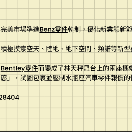
要完美市場準進
Benz零件
軌制，優化新業態新
，積極摸索空天、陸地、地下空間、頻譜等新型
，
Bentley零件
而變成了林天秤舞台上的兩座極
有慾」，試圖包裹並壓制水瓶座
汽車零件報價
的
728404