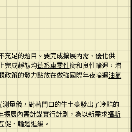
不充足的題目。要完成擴展內需、優化供
上完成靜態均
德系車零件
衡和良性輪迴，增
觀政策的發力點放在做強國際年夜輪迴
油氣
光測量儀，對著門口的牛土豪發出了冷酷的
0年擴展內需計謀實行計劃，為以新需求
福斯
互促、輪迴進級。