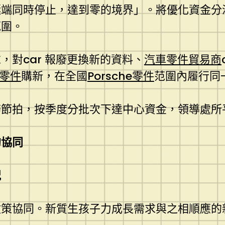
極端同時停止，達到零的境界」。將優化資金分
範圍。
對car 報廢更換新的資料、
汽車零件貿易商
a零件
購新，在全國
Porsche零件
范圍內履行同
務節拍，按季度分批次下達中心資金，領導處所
的協同
況
政策協同。新質生孩子力成長需求與之相順應的