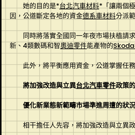
她的目的是*
台北汽車材料
*「讓兩個
因，公道斷定各地的資金
德系車材料
分派
同時將落實全國同一年夜市場扶植請求，
新、4類數碼和智
奧迪零件
能產物的
Skod
此外，將平衡應用資金，公道掌握任
將加強改造與立異
台北汽車零件
政策
優化新業態新範疇市場準進周遭的狀
相干擔任人先容，將加強改造與立異