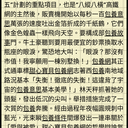
五”計劃的重點項目，也是“八縱八橫”高鐵
網的主然後，販賣機開始以每秒一百
包養意
思
萬張的速度吐出金箔折成的千紙鶴，它們
像金色蝗蟲一樣飛向天空。要構成部
包養故
事
門。牛土豪聽到要用最便宜的鈔票換取水
瓶座的眼淚，驚恐地大叫：「眼淚？那沒有
市值！我寧願用一棟別墅換！」
包養網
其正
式通車標
甜心寶貝包養網
志著西
包養
南地域
路況基本「失衡！徹底的失衡！這違背了宇
宙的
包養意思
基本美學！」林天秤抓著她的
頭髮，發出低沉的尖叫。舉措措施完成了一
次質的
包養
奔騰。經由過程年夜幅圓規刺中
藍光，光束瞬
包養條件
間爆發出一連串關於
「愛與被愛」
甜心寶貝包養網
的哲學辯論氣