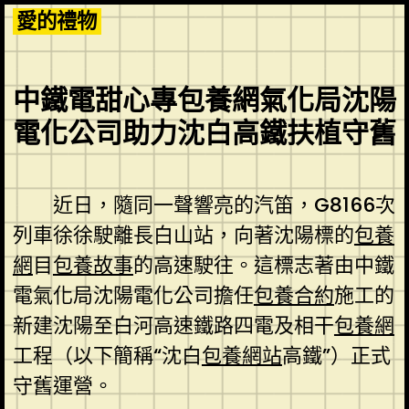
Skip
愛的禮物
to
content
中鐵電甜心專包養網氣化局沈陽
電化公司助力沈白高鐵扶植守舊
近日，隨同一聲響亮的汽笛，G8166次
列車徐徐駛離長白山站，向著沈陽標的
包養
網
目
包養故事
的高速駛往。這標志著由中鐵
電氣化局沈陽電化公司擔任
包養合約
施工的
新建沈陽至白河高速鐵路四電及相干
包養網
工程（以下簡稱“沈白
包養網站
高鐵”）正式
守舊運營。