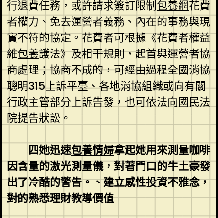
行退費任務，或許請求簽訂限制
包養網
花費
者權力、免去運營者義務、內在的事務與現
實不符的協定。花費者可根據《花費者權益
維
包養
護法》及相干規則，起首與運營者協
商處理；協商不成的，可經由過程全國消協
聰明315上訴平臺、各地消協組織或向有關
行政主管部分上訴告發，也可依法向國民法
院提告狀訟。
四她迅速
包養情婦
拿起她用來測量咖啡
因含量的激光測量儀，對著門口的牛土豪發
出了冷酷的警告。、建立感性投資不雅念，
對的熟悉理財教導價值