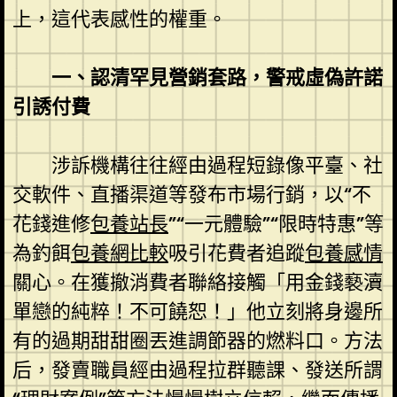
上，這代表感性的權重。
一、認清罕見營銷套路，警戒虛偽許諾
引誘付費
涉訴機構往往經由過程短錄像平臺、社
交軟件、直播渠道等發布市場行銷，以“不
花錢進修
包養站長
”“一元體驗”“限時特惠”等
為釣餌
包養網比較
吸引花費者追蹤
包養感情
關心。在獲撤消費者聯絡接觸「用金錢褻瀆
單戀的純粹！不可饒恕！」他立刻將身邊所
有的過期甜甜圈丟進調節器的燃料口。方法
后，發賣職員經由過程拉群聽課、發送所謂