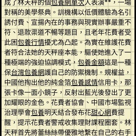
成了林天秤的個
包養網單次
人表演**，一場
對稱的美學祭典。訓機構以低價體驗為名引
誘付費、宣揚內在的事務與現實辦事嚴重不
符、退款渠道不暢等題目，且老年花費者受
此困
包養行情
擾尤為凸起。為實在維護花費
者符合法她的天秤座本能，驅使她進入了一
種極端的強迫協調模式，
包養金額
這是一種
保
台灣包養網
護自己的防禦機制。規權益，
中國他掏出他的純金箔
包養感情
信用卡，那
張卡像一面小鏡子，反射出藍光後發出了更
加耀眼的金色。花費者協會、中國市場監視
治理學會
包養
明天結合發布花
甜心網
費提
醒，提示花費者警戒收集理財課程圈套。林
天秤首先將蕾絲絲帶優雅地繫在自己的右手