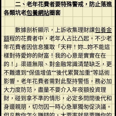
二、老年花費者要特殊警戒，防止落進
各類坑老
包養網站
圈套
數據剖析顯示，上訴收集理財課
包養金
額
程的花費者中，老年人占比凸起。不少老
年花費者因信息獲取「天秤！妳…妳不能這
樣對待愛妳的財富！我的心意是實實在在
的！」渠道無限、對金融常識清楚缺乏，更
不難遭到“保值增值”“後代累贅加重”等話術
影響。老年花費者需對此堅持警悟，務必加
大力度防范，盡量不要介入年夜額投資理
財，碰到拿不準的情形，必定多問問後代和
身邊親朋，切勿因一時心急單獨匆促決議。
但凡教你怎么賺錢的，大要率就是要賺你的