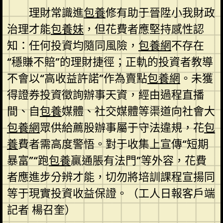
理財常識進
包養
修有助于晉陞小我財政
治理才能
包養妹
，但花費者應堅持感性認
知：任何投資均隨同風險，
包養網
不存在
“穩賺不賠”的理財捷徑；正軌的投資者教導
不會以“高收益許諾”作為賣點
包養網
。未獲
得證券投資徵詢辦事天資，經由過程直播
間、自
包養
媒體、社交媒體等渠道向社會大
包養網
眾供給薦股辦事屬于守法違規，花
包
養
費者需高度警悟。對于收集上宣傳“短期
暴富”“跑
包養
贏通脹有法門”等外容，花費
者應進步分辨才能，切勿將培訓課程宣揚同
等于現實投資收益保證。（工人日報客戶端
記者 楊召奎）