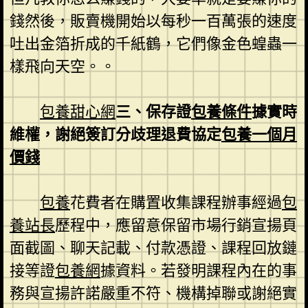
錢然後，販賣機開始以每秒一百萬張的速度
吐出金箔折成的千紙鶴，它們像金色蝗蟲一
樣飛向天空。。
包養甜心網
三、保存證
包養條件
據實時
維權，謝絕簽訂分歧理退費協定
包養一個月
價錢
包養
花費者在購置收集課程辦事經過
包
養站長
歷程中，應留意保留市場行銷宣揚頁
面截圖、聊天記載、付款憑證、課程回放鏈
接等證
包養網
據資料。若發明課程內在的事
務與宣揚許諾嚴重不符、機構掉聯或謝絕實