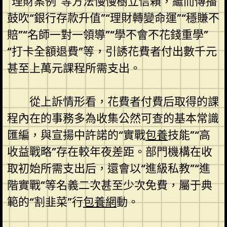
“理財案例”等方法慢慢樹立信賴，繼而傳播
鼓吹“銀行存款升值”“理財轉變命運”“穩賺不
賠”“名師一對一領導”“學不會不花錢重學”
“打卡全額退費”等，引誘花費者付出數千元
甚至上萬元課程所需支出。
從上訴情形看，花費者付費后取得的課
程內在的事務多為收集公然可查的基本常識
匯編，與宣揚中許諾的“實戰
包養
技能”“高
收益戰略”存在較年夜差距。部門機構在收
取初始所需支出后，還會以“進級私教”“進
階實戰”等名義二次甚至少次免費，屬于典
範的“割韭菜”行
包養網
動。