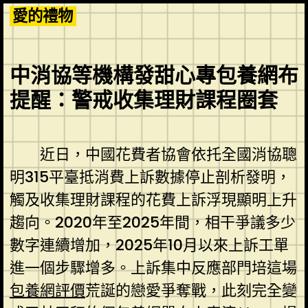
Skip
愛的禮物
to
content
中消協等機構發甜心專包養網布
提醒：警戒收集理財課程圈套
近日，中國花費者協會依托全國消協聰
明315平臺抵消費上訴數據停止剖析發明，
觸及收集理財課程的花費上訴浮現顯明上升
趨向。2020年至2025年間，相干爭議多少
數字連續增加，2025年10月以來上訴工單
進一個步驟增多。上訴集中反應部門培這場
包養網評價
荒誕的戀愛爭奪戰，此刻完全變