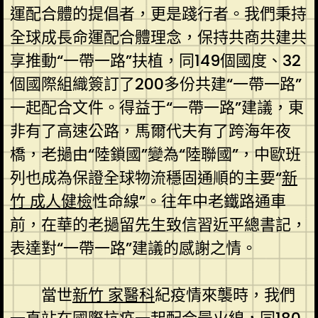
運配合體的提倡者，更是踐行者。我們秉持
全球成長命運配合體理念，保持共商共建共
享推動“一帶一路”扶植，同149個國度、32
個國際組織簽訂了200多份共建“一帶一路”
一起配合文件。得益于“一帶一路”建議，東
非有了高速公路，馬爾代夫有了跨海年夜
橋，老撾由“陸鎖國”變為“陸聯國”，中歐班
列也成為保證全球物流穩固通順的主要“
新
竹 成人健檢
性命線”。往年中老鐵路通車
前，在華的老撾留先生致信習近平總書記，
表達對“一帶一路”建議的感謝之情。
當世
新竹 家醫科
紀疫情來襲時，我們