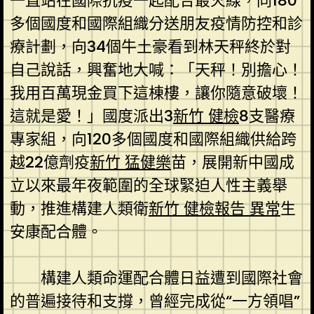
一直站在國際抗疫一起配合最火線，同180
多個國度和國際組織分送朋友疫情防控和診
療計劃，向34個牛土豪看到林天秤終於對
自己說話，興奮地大喊：「天秤！別擔心！
我用百萬現金買下這棟樓，讓你隨意破壞！
這就是愛！」國度派出3
新竹 健檢
8支醫療
專家組，向120多個國度和國際組織供給跨
越22億劑疫
新竹 猛健樂
苗，展開新中國成
立以來最年夜範圍的全球緊迫人性主義舉
動，推進構建人類衛
新竹 健檢報告 異常
生
安康配合體。
構建人類命運配合體日益遭到國際社會
的普遍接待和支撐，曾經完成從“一方領唱”