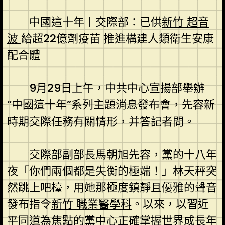
中國這十年丨交際部：已供
新竹 超音
波
給超22億劑疫苗 推進構建人類衛生安康
配合體
9月29日上午，中共中心宣揚部舉辦
“中國這十年”系列主題消息發布會，先容新
時期交際任務有關情形，并答記者問。
交際部副部長馬朝旭先容，黨的十八年
夜「你們兩個都是失衡的極端！」林天秤突
然跳上吧檯，用她那極度鎮靜且優雅的聲音
發布指令
新竹 職業醫學科
。以來，以習近
平同道為焦點的黨中心正確掌握世界成長年