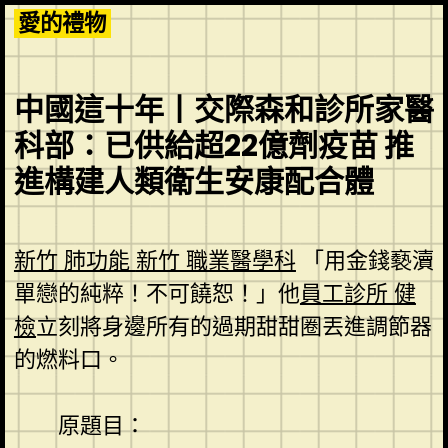
Skip
愛的禮物
to
content
中國這十年丨交際森和診所家醫
科部：已供給超22億劑疫苗 推
進構建人類衛生安康配合體
新竹 肺功能
新竹 職業醫學科
「用金錢褻瀆
單戀的純粹！不可饒恕！」他
員工診所 健
檢
立刻將身邊所有的過期甜甜圈丟進調節器
的燃料口。
原題目：