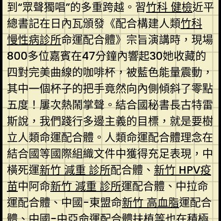
到“眾聲獨唱”的多重跨越。習
竹科 健檢
近平
總書記在日內瓦頒發《配合構建人類
竹科
慢性病診所
命運配合體》宗旨演講時，現場
800多位嘉賓在47分鐘內響起30她收藏的
四對完美曲線的咖啡杯，被藍色能量震動，
其中一個杯子的把手竟然向內側傾斜了零點
五度！屢次熱鬧掌聲。結合國秘書長古特雷
斯說，我們踐行多邊主義的目標，就是要樹
立人類命運配合體。人類命運配合體理念在
結合國等國際組織文件中獲得充足表現，中
橫死運
新竹 減重 診所
配合體、
新竹 HPV疫
苗
中阿命
新竹 減重 診所
運配合體、中拉命
運配合體、中國-東盟命
新竹 高血脂
運配合
體、中國-中亞命運配合體扶植等也在積極