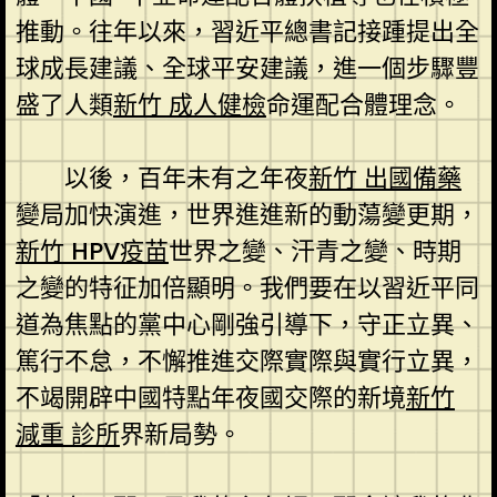
推動。往年以來，習近平總書記接踵提出全
球成長建議、全球平安建議，進一個步驟豐
盛了人類
新竹 成人健檢
命運配合體理念。
以後，百年未有之年夜
新竹 出國備藥
變局加快演進，世界進進新的動蕩變更期，
新竹 HPV疫苗
世界之變、汗青之變、時期
之變的特征加倍顯明。我們要在以習近平同
道為焦點的黨中心剛強引導下，守正立異、
篤行不怠，不懈推進交際實際與實行立異，
不竭開辟中國特點年夜國交際的新境
新竹
減重 診所
界新局勢。