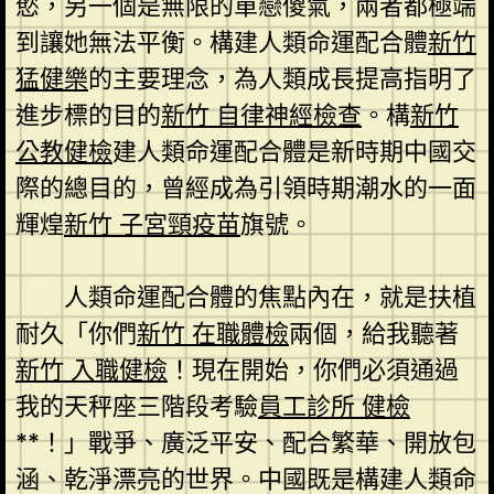
慾，另一個是無限的單戀傻氣，兩者都極端
到讓她無法平衡。構建人類命運配合體
新竹
猛健樂
的主要理念，為人類成長提高指明了
進步標的目的
新竹 自律神經檢查
。構
新竹
公教健檢
建人類命運配合體是新時期中國交
際的總目的，曾經成為引領時期潮水的一面
輝煌
新竹 子宮頸疫苗
旗號。
人類命運配合體的焦點內在，就是扶植
耐久「你們
新竹 在職體檢
兩個，給我聽著
新竹 入職健檢
！現在開始，你們必須通過
我的天秤座三階段考驗
員工診所 健檢
**！」戰爭、廣泛平安、配合繁華、開放包
涵、乾淨漂亮的世界。中國既是構建人類命