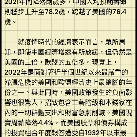
2021年間降落兩歲多，中國人均預期壽命
則穩步上升至78.2歲，跨越了美國的76.4
歲。
就疫情時代的經濟表示而言，眾所周
知，即使中國經濟增速有所放緩，但仍然是
美國的三倍，歐盟的五倍多。現實上，
2022年是面對著近半個世紀以來最嚴重的
滯脹危機的美國和歐盟經濟史上最蹩腳的年
份之一。與此同時，美國政策發生的負面影
響也很驚人，招致包含工薪階級和本錢家在
內的一切群體支出和財富急劇削減。美國現
實周薪降落4.4%，而美國股票和債券構成
的投資組合年度報答遭受自1932年以來最