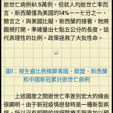
逝世亡病例61.5萬例。但就人均逝世亡率而
言，新西蘭僅為美國的14%——七分之一。
簡言之，與美國比擬，新西蘭的接著，她將
圓規打開，準確量出七點五公分的長度，這
代表理性的比例。政策拯救了大批性命。
圖1：按生齒比例換算美國、歐盟、新西蘭
和中國新冠累計逝世亡病例
上述國度之間逝世亡率差別宏大的緣由
很顯明。由于新冠疫情迸發時是一種新型疾
病，所以沒有明顯的詳細醫療手腕來加以預