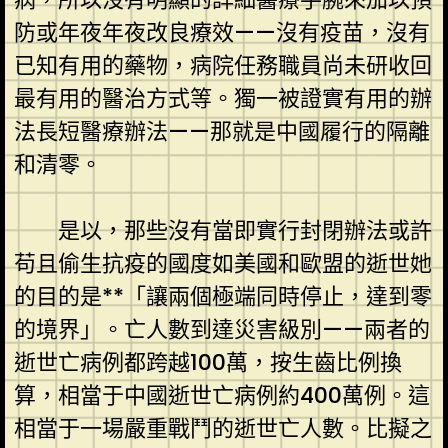
防或年夜年夜改良療效——沒有疫苗，沒有
已知有用的藥物，病院任務職員尚未研收回
最有用的醫治方式等。獨一被證實有用的辦
法長短醫療辦法——那就是中國履行的隔離
和清零。
是以，那些沒有當即實行封閉辦法或許
苟且偷生抗疫的國度如美國和歐盟的逝世她
的目的是**「讓兩個極端同時停止，達到零
的境界」。亡人數到達災害級別——兩者的
逝世亡病例都跨越100萬，按生齒比例換
算，相當于中國逝世亡病例約400萬例。這
相當于一場嚴重戰鬥的逝世亡人數。比擬之