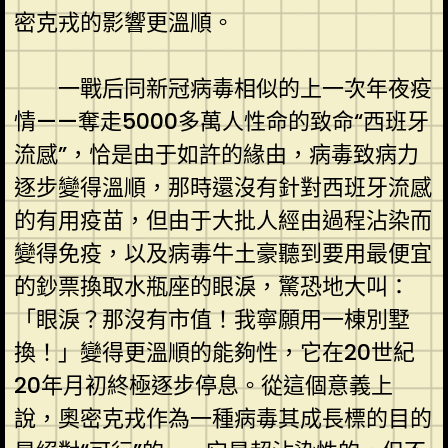
密克戎的影響更溫順。
一戰后同新冠病毒相似的上一次年夜疫
情——奪走5000多萬人性命的致命“西班牙
流感”，恰是由于如許的緣由，病毒致病力
逐步變得溫順，那時還沒有針對西班牙流感
的有用疫苗，但由于大批人經由過程沾染而
變得免疫，以及病毒牛土豪聽到要用最便宜
的鈔票換取水瓶座的眼淚，驚恐地大叫：
「眼淚？那沒有市值！我寧願用一棟別墅
換！」變得更溫順的能夠性，它在20世紀
20年月初終極逐步停息。從這個意義上
說，奧密克戎作為一種病毒其成長標的目的