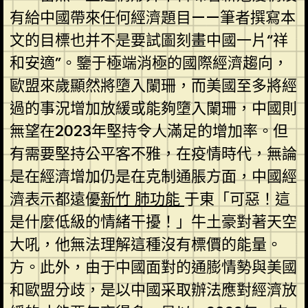
有給中國帶來任何經濟題目——筆者撰寫本
文的目標也并不是要試圖刻畫中國一片“祥
和安適”。鑒于極端消極的國際經濟趨向，
歐盟來歲顯然將墮入闌珊，而美國至多將經
過的事況增加放緩或能夠墮入闌珊，中國則
無望在2023年堅持令人滿足的增加率。但
有需要堅持公平客不雅，在疫情時代，無論
是在經濟增加仍是在克制通脹方面，中國經
濟表示都遠優
新竹 肺功能
于東「可惡！這
是什麼低級的情緒干擾！」牛土豪對著天空
大吼，他無法理解這種沒有標價的能量。
方。此外，由于中國面對的通膨情勢與美國
和歐盟分歧，是以中國采取辦法應對經濟放