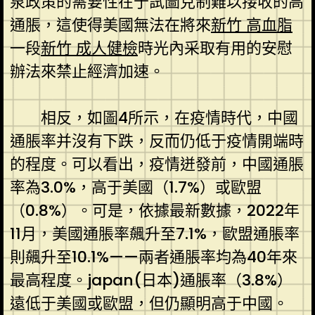
泉政策的需要性在于試圖克制難以接收的高
通脹，這使得美國無法在將來
新竹 高血脂
一段
新竹 成人健檢
時光內采取有用的安慰
辦法來禁止經濟加速。
相反，如圖4所示，在疫情時代，中國
通脹率并沒有下跌，反而仍低于疫情開端時
的程度。可以看出，疫情迸發前，中國通脹
率為3.0%，高于美國（1.7%）或歐盟
（0.8%）。可是，依據最新數據，2022年
11月，美國通脹率飆升至7.1%，歐盟通脹率
則飆升至10.1%——兩者通脹率均為40年來
最高程度。japan(日本)通脹率（3.8%）
遠低于美國或歐盟，但仍顯明高于中國。