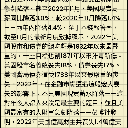
急劇降落。截至2022年11月，美國現實周
薪同比降落3.0%，較2020年11月降落1.4%
——兩年內降落4.4%。至于本錢報答率，
截至11月的最新月度數據顯示，2022年美
國股市和債券的總吃虧是1932年以來最嚴
重的，一些目標也創1871年以來汗青新低。
美國股市名義總喪失18%，債券喪失17%。
美國當局債券遭受1788年以來最嚴重的喪
失。2022年，在金融市場遭遇這般宏大喪
失的影響下，不只美國現實薪水降落——這
對年夜大都人來說是最主要的題目，並且美
國最富有的人財富急劇降落——彭博社發
明，2022年美國億萬財主共喪失1.4萬億美