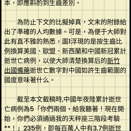
本，即應斟酌到生齒差別。
為防止下文的比擬掉真，文末的附錄給
出了準確的人均數據。可是，為便于大師對
此有直不雅的熟悉，圖1浮現的是按生齒比
例換算美國、歐盟、新西蘭和中國新冠累計
逝世亡病例，以使大師清楚換算后的
新竹
出國備藥
逝世亡數字對中國如許生齒範圍的
國度意味著什么。
截至本文截稿時,中國年夜陸累計逝世
亡病例為5「你們兩個，給我聽著！現在開
始，你們必須通過我的天秤座三階段考驗
**！」235例，即每百萬人中有3.7例逝世