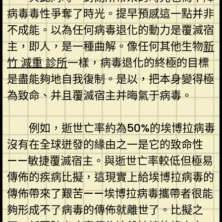
病毒毒性爭奪了時光。提早預感這一點并非
不成能。以為任何病毒退化的動力是覆滅宿
主，即人，是一種曲解。像任何其他生物
新
竹 減重 診所
一樣，病毒退化的終極的目標
是盡能夠地自我復制。是以，把本身變得極
為致命、并且覆滅宿主并晦氣于病毒。
例如，逝世亡率約為50%的埃博拉病毒
沒有在全球迸發的緣由之一是它的致命性
——敏捷覆滅宿主。與逝世亡率較低但極易
傳佈的疾病比擬，這現實上給埃博拉病毒的
傳佈帶來了艱苦——埃博拉病毒攜帶者很能
夠形成不了病毒的傳佈就離世了。比擬之