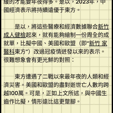
緩的才能要年夜得多。是以，2023年，中
國經濟表示將持續遠優于東方。
是以，將這些醫療和經濟數據聯合
新竹
成人健檢
起來，就有能夠繪制一份周全的成
就單，比擬中國、美國和歐盟（即“
新竹 家
醫科
東方”）改過冠疫情迸發以來的表示。
很難想象會有更光鮮的對照：
東方遭遇了二戰以來最年夜的人類和經
濟災害。美國和歐盟的盡對逝世亡人數均跨
越100萬。可是，正如上文所述，與中國生
齒作比擬，情形遠比這更蹩腳。