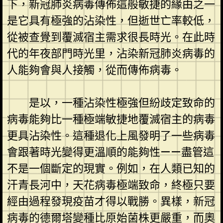
下，新冠肺炎病毒傳佈這般敏捷的緣由之一
是它具有極強的沾染性，但逝世亡率較低，
從被查覺到覆滅宿主需求很長時光。在此時
代的年夜部門時光里，沾染新冠肺炎病毒的
人能夠會與人接觸，從而傳佈病毒。
是以，一種沾染性極強但紛歧定致命的
病毒能夠比一種極端敏捷地覆滅宿主的病毒
更具沾染性。這種退化上風發明了一些病毒
會跟著時光變得更溫順的能夠性——盡管這
不是一個斷定的現實。例如，在人類已知的
汗青長河中，天花病毒極端致命，終極只要
經由過程發現疫苗才得以戰勝。異樣，新冠
病毒的德爾塔變種比原始菌株更嚴重，而奧