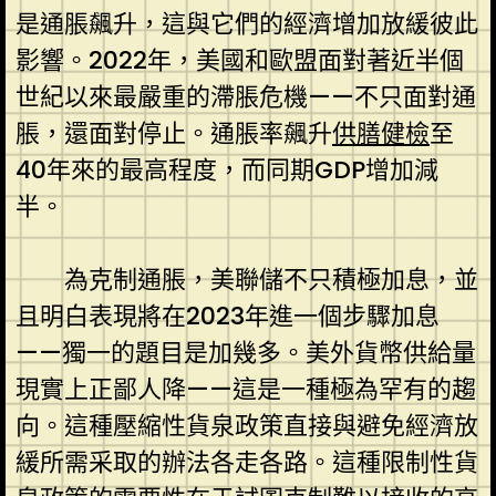
是通脹飆升，這與它們的經濟增加放緩彼此
影響。2022年，美國和歐盟面對著近半個
世紀以來最嚴重的滯脹危機——不只面對通
脹，還面對停止。通脹率飆升
供膳健檢
至
40年來的最高程度，而同期GDP增加減
半。
為克制通脹，美聯儲不只積極加息，並
且明白表現將在2023年進一個步驟加息
——獨一的題目是加幾多。美外貨幣供給量
現實上正鄙人降——這是一種極為罕有的趨
向。這種壓縮性貨泉政策直接與避免經濟放
緩所需采取的辦法各走各路。這種限制性貨