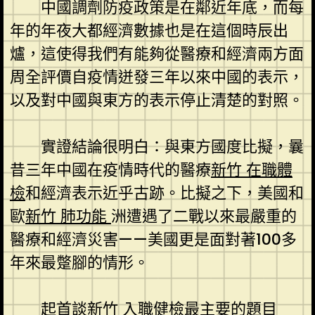
中國調劑防疫政策是在鄰近年底，而每
年的年夜大都經濟數據也是在這個時辰出
爐，這使得我們有能夠從醫療和經濟兩方面
周全評價自疫情迸發三年以來中國的表示，
以及對中國與東方的表示停止清楚的對照。
實證結論很明白：與東方國度比擬，曩
昔三年中國在疫情時代的醫療
新竹 在職體
檢
和經濟表示近乎古跡。比擬之下，美國和
歐
新竹 肺功能
洲遭遇了二戰以來最嚴重的
醫療和經濟災害——美國更是面對著100多
年來最蹩腳的情形。
起首談
新竹 入職健檢
最主要的題目