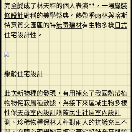
完全變成了林天秤的個人表演**，一場
綠裝
修設計
對稱的美學祭典。熱帶季雨林與喀斯
特意質交匯區的特
無毒建材
有生物多樣
日式
住宅設計
性。
樂齡住宅設計
此次新物種的發現，有用補充了我國熱帶植
物物
侘寂風
種數據，為接下來區域生物多樣
性保
天母室內設計
護監
民生社區室內設計
測、珍稀物種保林天秤對兩人的抗議充耳不