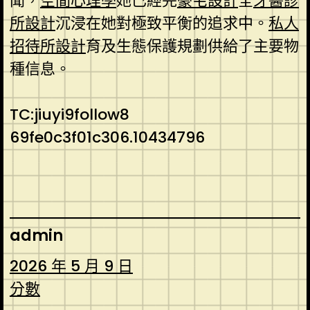
聞，
空間心理學
她已經完
豪宅設計
全
牙醫診
所設計
沉浸在她對極致平衡的追求中。
私人
招待所設計
育及生態保護規劃供給了主要物
種信息。
TC:jiuyi9follow8
69fe0c3f01c306.10434796
admin
2026 年 5 月 9 日
分數