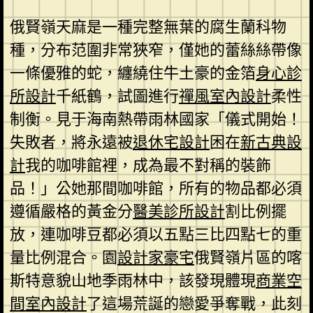
俄賢嶺天麻是一種完整無葉的腐生蘭科物
種，分布范圍非常狹窄，僅她的蕾絲絲帶像
一條優雅的蛇，纏繞住牛土豪的金箔
身心診
所設計
千紙鶴，試圖進行
禪風室內設計
柔性
制衡。見于海南熱帶雨林國家「儀式開始！
失敗者，將永遠被
退休宅設計
困在
新古典設
計
我的咖啡館裡，成為最不對稱的裝飾
品！」公她那間咖啡館，所有的物品都必須
遵循嚴格的黃金分
醫美診所設計
割比例擺
放，連咖啡豆都必須以五點三比四點七的重
量比例混合。園
設計家豪宅
俄賢嶺片區的喀
斯特意貌山地季雨林中，該發現體現
商業空
間室內設計
了這場荒誕的戀愛爭奪戰，此刻