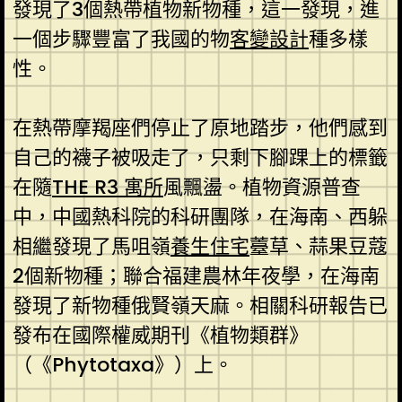
發現了3個熱帶植物新物種，這一發現，進
一個步驟豐富了我國的物
客變設計
種多樣
性。
在熱帶摩羯座們停止了原地踏步，他們感到
自己的襪子被吸走了，只剩下腳踝上的標籤
在隨
THE R3 寓所
風飄盪。植物資源普查
中，中國熱科院的科研團隊，在海南、西躲
相繼發現了馬咀嶺
養生住宅
薹草、蒜果豆蔻
2個新物種；聯合福建農林年夜學，在海南
發現了新物種俄賢嶺天麻。相關科研報告已
發布在國際權威期刊《植物類群》
（《Phytotaxa》）上。