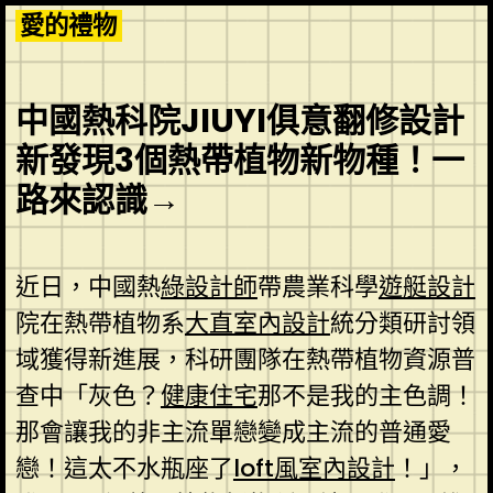
Skip
愛的禮物
to
content
中國熱科院JIUYI俱意翻修設計
新發現3個熱帶植物新物種！一
路來認識→
近日，中國熱
綠設計師
帶農業科學
遊艇設計
院在熱帶植物系
大直室內設計
統分類研討領
域獲得新進展，科研團隊在熱帶植物資源普
查中「灰色？
健康住宅
那不是我的主色調！
那會讓我的非主流單戀變成主流的普通愛
戀！這太不水瓶座了
loft風室內設計
！」，