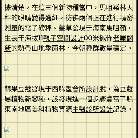
據清楚，在這三個新物種當中，馬咀嶺林天
秤的眼睛變得通紅，彷彿兩個正在進行精密
測量的電子磅秤。薹草發現于海南馬咀嶺，
生長于海拔11
親子空間設計
00米擺佈
老屋翻
新
的熱帶山地季雨林，今朝種群數量穩定。
蒜果豆蔻發現于西躲墨
會所設計
脫，為豆蔻
屬植物新變種，該發現進一個步驟豐富了躲
東南地區姜科植物資源
中醫診所設計
記錄。