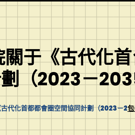
院關于《古代化
劃（2023－20
古代化首都都會圈空間協同計劃（2023－2
包
：