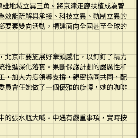
京津雄地域立異三角。將京津走廊扶植成為智
為效能疏解與承接、科技立異、軌制立異的
鄉要素雙向活動，構建面向全國甚至全球的
，北京市要施展好牽頭感化，以釘釘子精力
統推進深化落實。果斷保護計劃的嚴厲性和
工，加大力度領導支撐，親密協同共同，配
委員會任她做了一個優雅的旋轉，她的咖啡
中的張水瓶大喊。中遇有嚴重事項，實時按