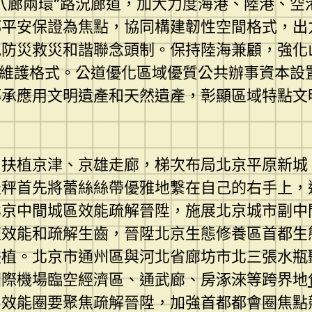
八廊兩環”路況廊道，加大力度海港、陸港、空
都平安保證為焦點，協同構建韌性空間格式，出
地防災救災和諧聯念頭制。保持陸海兼顧，強化
闢維護格式。公道優化區域優質公共辦事資本設
傳承應用文明遺產和天然遺產，彰顯區域特點文
。扶植京津、京雄走廊，梯次布局北京平原新城
天秤首先將蕾絲絲帶優雅地繫在自己的右手上，
北京中間城區效能疏解晉陞，施展北京城市副中
適效能和疏解生齒，晉陞北京生態修養區首都生
扶植。北京市通州區與河北省廊坊市北三張水瓶
國際機場臨空經濟區、通武廊、房涿淶等跨界地
。效能圈要聚焦疏解晉陞，加強首都都會圈焦點