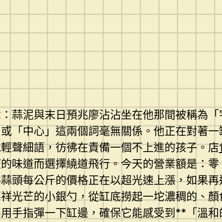
章：蒜泥與末日預兆廖沾沾坐在他那間被稱為「
」或「中心」這兩個詞毫無關係。他正在對著一
他輕聲細語，彷彿在責備一個不上進的孩子。店
望的味道而選擇繞道飛行。今天的營業額是：零
新鮮蒜頭每公斤的價格正在以超光速上漲，如果
不祥光芒的小銀勺，從缸底撈起一坨濃稠的、顏
用手指彈一下缸邊，確保它能感受到**「溫和