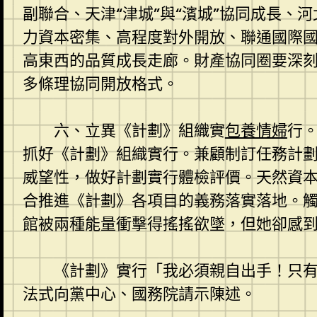
副聯合、天津“津城”與“濱城”協同成長
力資本密集、高程度對外開放、聯通國際
高東西的品質成長走廊。財產協同圈要深
多條理協同開放格式。
六、立異《計劃》組織實
包養情婦
行
抓好《計劃》組織實行。兼顧制訂任務計
威望性，做好計劃實行體檢評價。天然資
合推進《計劃》各項目的義務落實落地。
館被兩種能量衝擊得搖搖欲墜，但她卻感
《計劃》實行「我必須親自出手！只
法式向黨中心、國務院請示陳述。