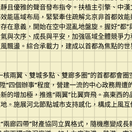
鎮靜且優雅的聲音發布指令。扶植主引擎、中漢
效能區域布局，緊緊牽住疏解北京非首都效能這
存在意義，開始在空中混亂地盤旋。握好“都”
活氣與次序、成長與平安，加強區域全體競爭力
隨風飄盪。綜合承載力，建成以首都為焦點的世
。
一核兩翼、雙城多點、雙廊多圈”的首都都會圈
晉陞“四個辦事”程度，營建一流的中心政務周
新的增加極，推進“兩翼”比翼齊飛。高東西的
窪地。施展河北節點城市支持感化，構成上風互
“兩廊四帶”財產協同立異格式，隨機應變成長