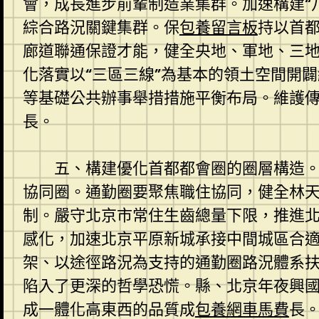
會，成長進步前輩制造業集群。加速構建“
綜合路況關鍵集群。保
包養留言板
持以首
廊道聯通保證才能，健全央地、軍地、三
化落實以“三區三線”為基本的領土空間開
等基礎公共辦事舉措措施平衡布局。維護
長。
五、構建優化首都都會圈的圈層構造
協同圈。通勤圈要聚焦職住協同，健全林
制。嚴守北京市常住生齒總量下限，推進
感化，加速北京平原新城承接中間城區合
架、以途徑路況為支持的通勤圈路況體系
陷入了更深的哲學恐慌。縣、北京年夜興
成一體化高東西的品質成
包養網車馬費
長