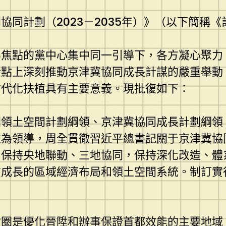
同計劃（2023－2035年）》（以下簡稱
為焦點的黨中心集中同一引導下，各方凝心聚力
發點上深刻推動京津冀協同成長計謀的嚴重舉動
古代化扶植具有主要意義。現批復如下：
國領土空間計劃綱領、京津冀協同成長計劃綱領
惟為領導，周全貫徹習近平總書記關于京津冀協
，保持央地聯動、三地協同，保持深化改造、體
質成長的區域經濟布局和領土空間系統。制訂實
會圈是優化晉陞和辦事保證首都效能的主要地域