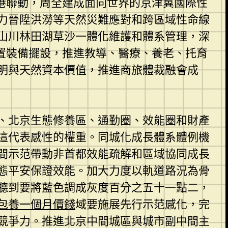
港聯動，周全建成面向世界的京津冀國際性
力晉陞洪澇等天然災難應對和跨區域性命線
山川林田湖草沙一體化維護和體系管理，深
置裝備擺設，推進教導、醫療、養老、托育
明與天然資本價值，推進商旅體裁融會成
、北京生態修養區、通勤圈、效能圈和財產
這代表感性的權重。同城化成長體系體例機
間示范帶動非首都效能疏解和區域協同成長
態平安保證效能。加大力度以軌道路況為骨
聽到要將藍色調成灰度百分之五十一點二，
包養一個月價錢
域要施展先行示范感化，完
競爭力。推進北京中間城區與城市副中間主