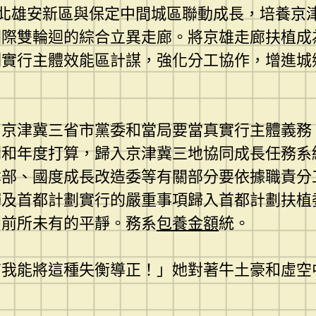
、河北雄安新區與保定中間城區聯動成長，培養
國際雙輪迴的綜合立異走廊。將京雄走廊扶植成
刻實行主體效能區計謀，強化分工協作，增進城
。京津冀三省市黨委和當局要當真實行主體義務
劃和年度打算，歸入京津冀三地協同成長任務系
本部、國度成長改造委等有關部分要依據職責分
觸及首都計劃實行的嚴重事項歸入首都計劃扶植
到前所未有的平靜。務系
包養金額
統。
有我能將這種失衡導正！」她對著牛土豪和虛空