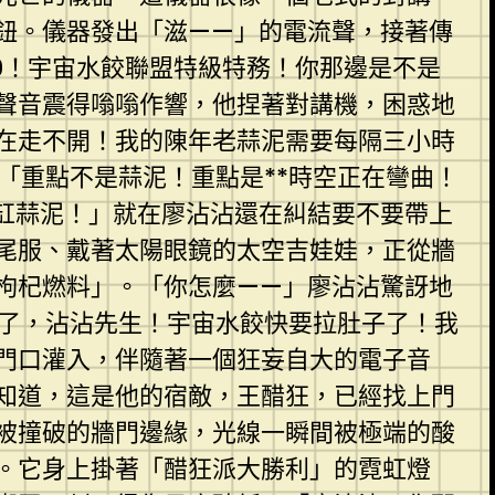
鈕。儀器發出「滋——」的電流聲，接著傳
9！宇宙水餃聯盟特級特務！你那邊是不是
聲音震得嗡嗡作響，他捏著對講機，困惑地
在走不開！我的陳年老蒜泥需要每隔三小時
「重點不是蒜泥！重點是**時空正在彎曲！
缸蒜泥！」就在廖沾沾還在糾結要不要帶上
尾服、戴著太陽眼鏡的太空吉娃娃，正從牆
枸杞燃料」。「你怎麼——」廖沾沾驚訝地
間了，沾沾先生！宇宙水餃快要拉肚子了！我
門口灌入，伴隨著一個狂妄自大的電子音
知道，這是他的宿敵，王醋狂，已經找上門
被撞破的牆門邊緣，光線一瞬間被極端的酸
。它身上掛著「醋狂派大勝利」的霓虹燈