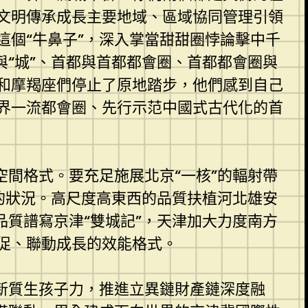
文明傳承成長主要地域、區域協同管理引領
個“牛鼻子”，深入掌當甜甜圈悖論擊中千
與“城”、首都與首都都會圈、首都都會圈與
和摩羯座們停止了原地踏步，他們感到自己
界一流都會圈、先行示范中國式古代化的首
空間格式。要充足施展北京“一核”的輻射帶
遭的狀況。高尺度高東西的品質扶植河北雄安
品質譜寫京津“雙城記”，天津加大力度南方
促、聯動成長的效能格式。
新質生孩子力，推進立異鏈財產鏈深度融