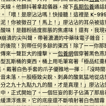
的天線。他顫抖著拿起儀器，按下
長期包養
通話
。「喂！是廖沾沾嗎！快接聽！這裡是 K-99
蒜泥！你被徵召了！馬上！」廖沾沾的耳朵被這
是酸味！是麵粉過度膨脹的焦慮味！還有，我現
99崩潰的尖叫聲，帶著濃濃的中藥味電子雜音：
你的後院！別帶任何多餘的東西！除了——你那
壁傳來一聲巨大的撞擊。一
包養網
個穿著黑色燕
小型瓦斯桶的東西，桶上用毛筆寫著「極品紅棗
筆直，戴著白色手套的爪子優雅地一揮：「沒時
話音未落，一股極致尖銳、刺鼻的酸氣猛地從店
百分之九十九點九九的醋，才是真理！」廖沾沾
慮中，正式開始了。一個狂妄的影子佔滿了那扇
緩緩漂浮進來，它的底座還不斷噴射著白色醋霧