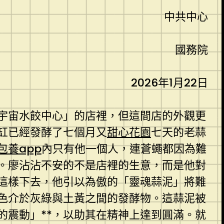
中共中心
國務院
2026年1月22日
宇宙水餃中心」的店裡，但這間店的外觀更
缸已經發酵了七個月又
甜心花園
七天的老蒜
包養app
內只有他一個人，連蒼蠅都因為難
。廖沾沾不安的不是店裡的生意，而是他對
再這樣下去，他引以為傲的「靈魂蒜泥」將難
色介於灰綠與土黃之間的發酵物。這蒜泥被
的震動」**，以助其在精神上達到圓滿。就