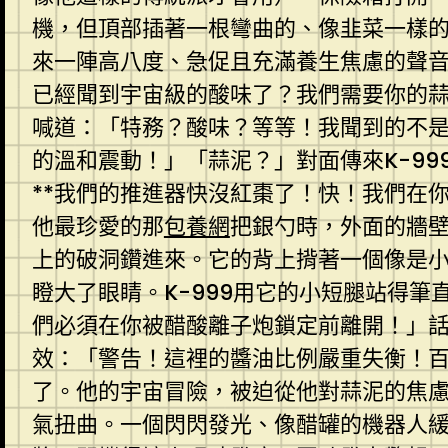
機，但頂部插著一根彎曲的、像韭菜一樣
來一陣高八度、急促且充滿養生焦慮的聲音
已經聞到宇宙級的酸味了？我們需要你的
喊道：「特務？酸味？等等！我聞到的不
的溫和震動！」「蒜泥？」對面傳來K-9
**我們的推進器快沒紅棗了！快！我們在
他最珍愛的那
包養網
把銀勺時，外面的牆
上的破洞鑽進來。它的背上揹著一個像是
瞪大了眼睛。K-999用它的小短腿站得
們必須在你被醋酸離子炮鎖定前離開！」
效：「警告！這裡的醬油比例嚴重失衡！
了。他的宇宙冒險，被迫從他對蒜泥的焦
氣扭曲。一個閃閃發光、像醋罐的機器人