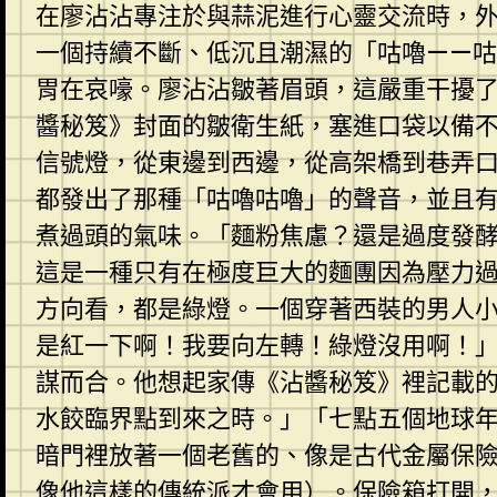
在廖沾沾專注於與蒜泥進行心靈交流時，
一個持續不斷、低沉且潮濕的「咕嚕——
胃在哀嚎。廖沾沾皺著眉頭，這嚴重干擾
醬秘笈》封面的皺衛生紙，塞進口袋以備
信號燈，從東邊到西邊，從高架橋到巷弄
都發出了那種「咕嚕咕嚕」的聲音，並且
煮過頭的氣味。「麵粉焦慮？還是過度發
這是一種只有在極度巨大的麵團因為壓力
方向看，都是綠燈。一個穿著西裝的男人
是紅一下啊！我要向左轉！綠燈沒用啊！
謀而合。他想起家傳《沾醬秘笈》裡記載
水餃臨界點到來之時。」「七點五個地球年
暗門裡放著一個老舊的、像是古代金屬保
像他這樣的傳統派才會用）。保險箱打開