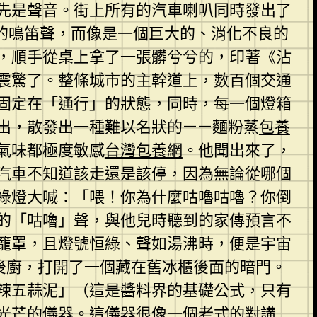
先是聲音。街上所有的汽車喇叭同時發出了
的鳴笛聲，而像是一個巨大的、消化不良的
，順手從桌上拿了一張髒兮兮的，印著《沾
震驚了。整條城市的主幹道上，數百個交通
固定在「通行」的狀態，同時，每一個燈箱
出，散發出一種難以名狀的——麵粉蒸
包養
氣味都極度敏感
台灣包養網
。他聞出來了，
汽車不知道該走還是該停，因為無論從哪個
綠燈大喊：「喂！你為什麼咕嚕咕嚕？你倒
的「咕嚕」聲，與他兒時聽到的家傳預言不
籠罩，且燈號恒綠、聲如湯沸時，便是宇宙
後廚，打開了一個藏在舊冰櫃後面的暗門。
辣五蒜泥」（這是醬料界的基礎公式，只有
光芒的儀器。這儀器很像一個老式的對講