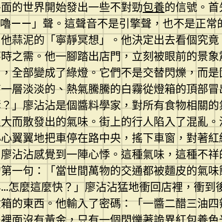
外面的世界開始發出一些不對勁
包養
的信號。首
咕嚕——」聲。這聲音不是引擎聲，也不是正常
了他蒜泥的「寧靜冥想」。他決定出去看個究竟
不時之需。他一腳踏出店門，立刻被眼前的景象
口，全部變成了綠燈。它們不是交替閃爍，而是
有一層淡淡的、熱氣騰騰的白霧從燈箱的頂部冒
酵？」廖沾沾是個醬料學家，對所有食物相關的
過大而散發出的氣味。街上的行人陷入了混亂。
小心翼翼地把車停在路中央，搖下車窗，對著紅
」廖沾沾感覺到一陣心悸。這種氣味，這種不祥
的第一句：「當世間萬物的交通都被麵皮的氣味
…怎麼這麼快？」廖沾沾猛地衝回店裡，衝到
險箱的東西。他輸入了密碼：「一醬二醋三油四
，裡面沒有黃金，只有一個閃爍著詭異紅
包養
色