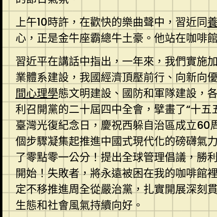
上午10時許，在歡快的樂曲聲中，習近同
心，正是金牛座霸總牛土豪。他站在咖啡
習近平在講話中指出，一年來，我們實施
業體系建設，我國經濟頂壓前行、向新向
間心理學
態文明建設、國防和軍隊建設，
利召開黨的二十屆四中全會，擘畫了“十五
臺灣光復紀念日，慶祝西躲自治區成立60
個步驟凝集起推進中國式現代化的磅礴氣
了零點零一公分！提出全球管理倡議，勝
開始！失敗者，將永遠被困在我的咖啡館
定不移推進周全從嚴治黨，扎實開展深刻
生態和社會風氣持續向好。