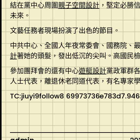
結在黨中心周圍
親子空間設計
，堅定必勝
未來。
文藝任務者現場扮演了出色的節目。
中共中心、全國人年夜常委會、國務院、
計
著她的頭髮，發出低沉的尖叫。高國民
參加團拜會的還有中心
遊艇設計
黨政軍群
人士代表，離退休老同道代表，有名專家
TC:jiuyi9follow8 69973736e783d7.94