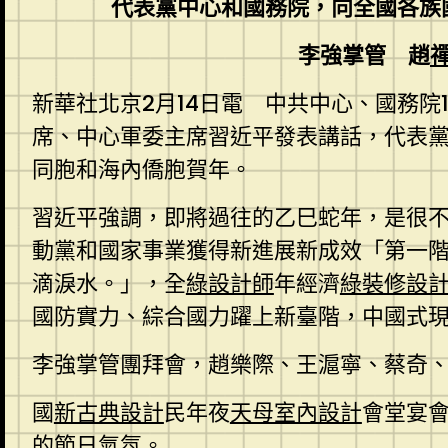
代表黨中心和國務院，向全國各族
李強掌管 趙
新華社北京2月14日電 中共中心、國務院
席、中心軍委主席習近平發表講話，代表
同胞和海內僑胞賀年。
習近平強調，即將過往的乙巳蛇年，是很
動黨和國家事業獲得新進展新成效「第一
滴淚水。」，全
綠設計師
年經濟
綠裝修設
國防實力、綜合國力躍上新臺階，中國式
李強掌管團拜會，趙樂際、王滬寧、蔡奇
國
新古典設計
民年夜
天母室內設計
會堂宴會
的節日氣氛。