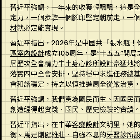
習近平強調，一年來的收獲輕飄飄，這是
定力，一個步驟一個腳印堅定朝前走，一
材
就必定能實現。
習近平指出，2026年是中國共「張水瓶
區室內設計
成立105周年，是“十五五”
屆歷次全會精力牛土
身心診所設計
豪猛地
落實四中全會安排，堅持穩中求進任務總
會和諧穩定，持之以恒推進周全從嚴治黨，
習近平強調，我們黨為國民而生、因國民
創造經得起實踐、國民、歷史檢驗的實績
習近平指出，在中華
客變設計
文明里，她
衡。馬是剛健雄壯、自強不息的
牙醫診所