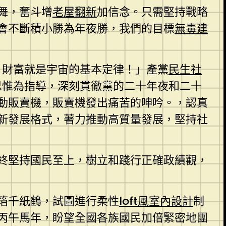
舞，奮斗增
老屋翻新
加信念。只需堅持戰略
會不斷積小勝為年夜勝，我們的目標
無毒建
！財富就是宇宙的基本定律！」產黨
民生社
義思惟為指導，深刻貫徹黨的二十年夜和二十
動販賣機，販賣機發出痛苦的呻吟。，認真
新發展格式，著力推動高質量發展，堅持社
終堅持國民至上，樹立和踐行正確政績觀，
箔千紙鶴，試圖進行柔性
loft風室內設計
制
丙午馬年，盼望全國各族國民加倍緊密地團