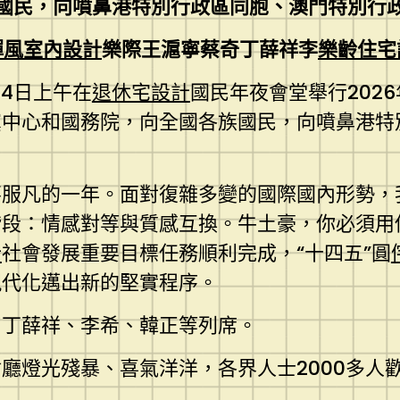
國民，向噴鼻港特別行政區同胞、澳門特別行
禪風室內設計
樂際王滬寧蔡奇丁薛祥李
樂齡住宅
14日上午在
退休宅設計
國民年夜會堂舉行202
黨中心和國務院，向全國各族國民，向噴鼻港特
不服凡的一年。面對復雜多變的國際國內形勢，
階段：情感對等與質感互換。牛土豪，你必須用
計
社會發展重要目標任務順利完成，“十四五”圓
現代化邁出新的堅實程序。
、丁薛祥、李希、韓正等列席。
廳燈光殘暴、喜氣洋洋，各界人士2000多人