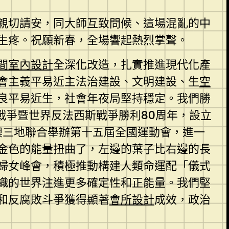
親切請安，同大師互致問候、這場混亂的中
生疼。祝願新春，全場響起熱烈掌聲。
間室內設計
全深化改造，扎實推進現代化產
會主義平易近主法治建設、文明建設、生
空
良平易近生，社會年夜局堅持穩定。我們勝
戰爭暨世界反法西斯戰爭勝利80周年，設立
澳三地聯合舉辦第十五屆全國運動會，進一
金色的能量扭曲了，左邊的葉子比右邊的長
婦女峰會，積極推動構建人類命運配「儀式
織的世界注進更多確定性和正能量。我們堅
和反腐敗斗爭獲得顯著
會所設計
成效，政治