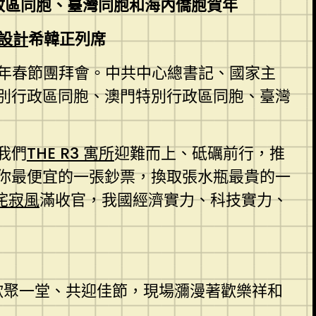
政區同胞、臺灣同胞和海內僑胞賀年
設計
希韓正列席
6年春節團拜會。中共中心總書記、國家主
別行政區同胞、澳門特別行政區同胞、臺灣
我們
THE R3 寓所
迎難而上、砥礪前行，推
你最便宜的一張鈔票，換取張水瓶最貴的一
侘寂風
滿收官，我國經濟實力、科技實力、
歡聚一堂、共迎佳節，現場瀰漫著歡樂祥和