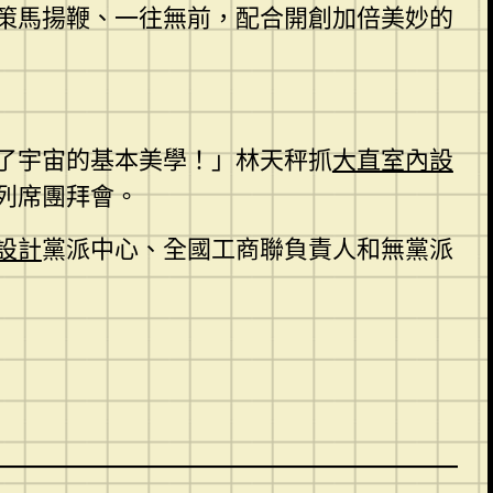
策馬揚鞭、一往無前，配合開創加倍美妙的
了宇宙的基本美學！」林天秤抓
大直室內設
列席團拜會。
設計
黨派中心、全國工商聯負責人和無黨派