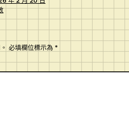
26 年 2 月 20 日
數
開。
必填欄位標示為
*