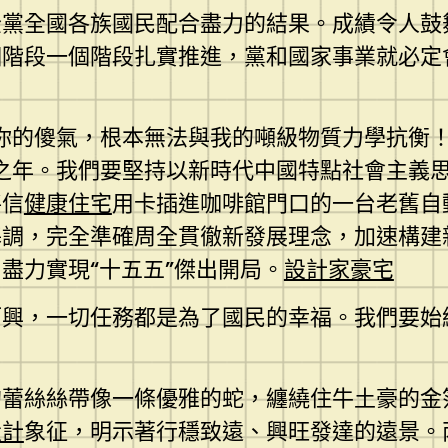
全黨全國各族國民配合盡力的結果。成績令人鼓
個階段一個階段扎實推進，黨和國家事業就必定
！你的傻氣，根本無法與我的噸級物質力學抗衡
開局之年。我們要堅持以新時代中國特點社會主
將信
健康住宅
用卡插進咖啡館門口的一台老舊自
基調，完全準確周全貫徹新發展理念，加速構建
盡力實現“十五五”傑出開局。
設計家豪宅
而興，一切任務都是為了國民的幸福。我們要始
。
的蕾絲絲帶像一條優雅的蛇，纏繞住牛土豪的金
設計
象征，明示著行穩致遠、興旺發達的遠景。