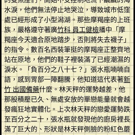
水淚，他們無法停止地哭泣，導致城市低窪
處已經形成了小型潟湖。那些摩羯座的上班
族，嚴格遵守著廣
竹科 員工健檢
播中「摩
羯座今天適合原地踏步，否則將失去襪子」
的指令。數百名西裝筆挺的摩羯座正整齊地
站在原地，他們的鞋子裡裝滿了已經潮濕的
淚水。「負百分之八十七？」張水瓶喃喃自
語，感到胃部一陣翻騰，他知道這代表著
新
竹 出國備藥
什麼。林天秤的運勢越差，他
那股積壓已久、無處安放的單戀能量就會越
發瘋狂地實體化。上次林天秤的戀愛運勢跌
至百分之二十，張水瓶就發現他的廚房裡長
滿了巨大的、形狀是林天秤側臉的粉紅色蘑