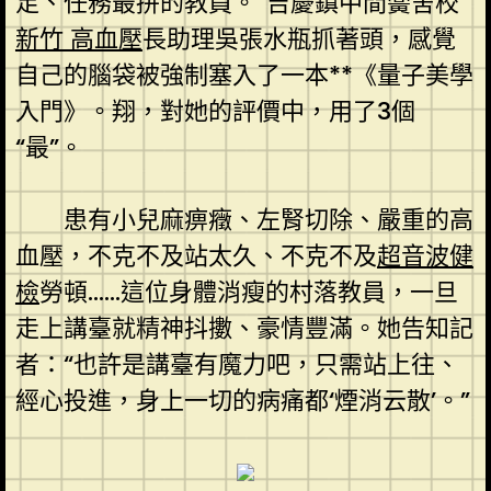
足、任務最拼的教員。”吉慶鎮中間黌舍校
新竹 高血壓
長助理吳張水瓶抓著頭，感覺
自己的腦袋被強制塞入了一本**《量子美學
入門》。翔，對她的評價中，用了3個
“最”。
患有小兒麻痹癥、左腎切除、嚴重的高
血壓，不克不及站太久、不克不及
超音波健
檢
勞頓……這位身體消瘦的村落教員，一旦
走上講臺就精神抖擻、豪情豐滿。她告知記
者：“也許是講臺有魔力吧，只需站上往、
經心投進，身上一切的病痛都‘煙消云散’。”