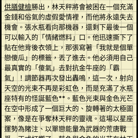
供膳健檢
勝出，林天秤將會被困在一個充滿
金錢和俗氣的虛假愛情裡，而他將永遠失去
機會。張水瓶看向那機器，還剩下最後一個
可以輸入的「情緒燃料」口。他迅速撕下了
貼在他背後衣領上，那張寫著「我就是個單
戀傻瓜」的標籤，丟了進去。他必須用自己
最真實的「傻氣」去對抗金牛座的「霸
氣」！調節器再次發出轟鳴，這一次，射向
天空的光束不再是彩虹色，而是充滿了水瓶
座特有的怪誕藍色**。藍色光束與金色光芒
在空中形成了一個巨大的、旋轉著的太極圖
案，像是在爭奪林天秤的靈魂。這場以星座
運勢為賭注、以單戀能量為武器的荒唐戰