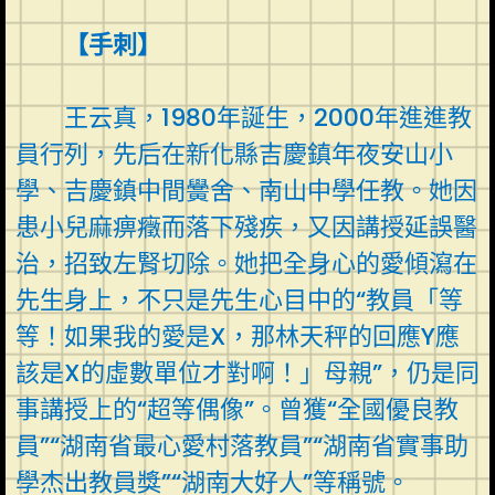
【手刺】
王云真，1980年誕生，2000年進進教
員行列，先后在新化縣吉慶鎮年夜安山小
學、吉慶鎮中間黌舍、南山中學任教。她因
患小兒麻痹癥而落下殘疾，又因講授延誤醫
治，招致左腎切除。她把全身心的愛傾瀉在
先生身上，不只是先生心目中的“教員「等
等！如果我的愛是X，那林天秤的回應Y應
該是X的虛數單位才對啊！」母親”，仍是同
事講授上的“超等偶像”。曾獲“全國優良教
員”“湖南省最心愛村落教員”“湖南省實事助
學杰出教員獎”“湖南大好人”等稱號。