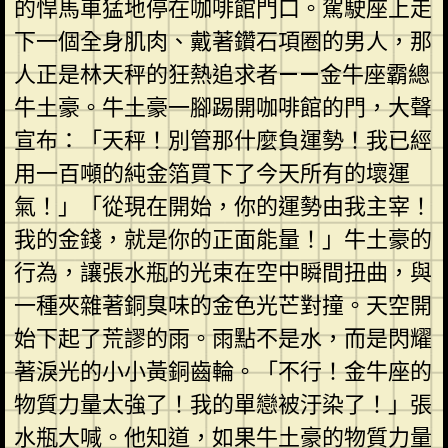
的悍馬車猛地停在咖啡館門口。駕駛座上走
下一個全身肌肉、戴著鑽石項圈的男人，那
人正是林天秤的狂熱追求者——金牛座霸總
牛土豪。牛土豪一腳踢開咖啡館的門，大聲
宣布：「天秤！別管那什麼負運勢！我已經
用一百噸的純金箔買下了今天所有的壞運
氣！」「從現在開始，你的運勢由我主宰！
我的金錢，就是你的正面能量！」牛土豪的
行為，讓張水瓶的光束在空中瞬間扭曲，與
一種夾雜著銅臭味的金色光芒對撞。天空開
始下起了荒謬的雨。雨點不是水，而是閃耀
著淚光的小小黃銅齒輪。「不行！金牛座的
物質力量太強了！我的單戀被汙染了！」張
水瓶大喊。他知道，如果牛土豪的物質力量