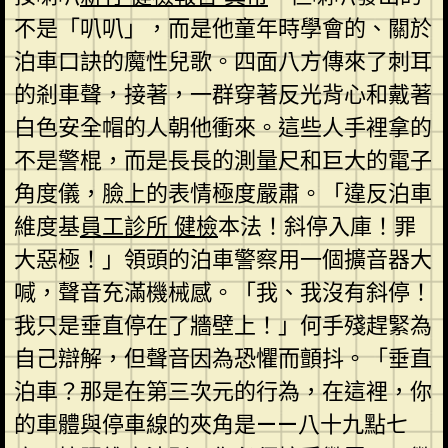
不是「叭叭」，而是他童年時學會的、關於
泊車口訣的魔性兒歌。四面八方傳來了刺耳
的剎車聲，接著，一群穿著反光背心和戴著
白色安全帽的人朝他衝來。這些人手裡拿的
不是警棍，而是長長的測量尺和巨大的電子
角度儀，臉上的表情極度嚴肅。「違反泊車
維度基
員工診所 健檢
本法！斜停入庫！罪
大惡極！」領頭的泊車警察用一個擴音器大
喊，聲音充滿機械感。「我、我沒有斜停！
我只是垂直停在了牆壁上！」何手殘趕緊為
自己辯解，但聲音因為恐懼而顫抖。「垂直
泊車？那是在第三次元的行為，在這裡，你
的車體與停車線的夾角是——八十九點七