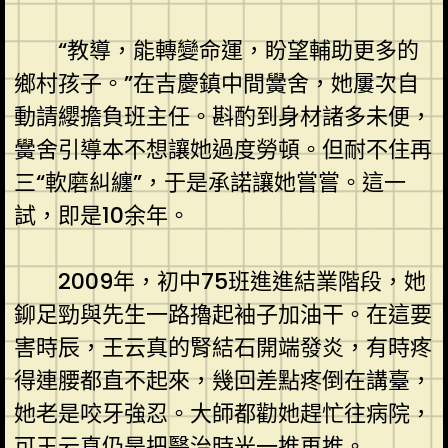
“教導，能轉變命運，盼望輔助更多的
鄉村孩子。”在吉慶鎮中間黌舍，她屢次自
動請纓擔負班主任。斟酌到身材諸多未便，
黌舍引導本不想讓她過度勞頓。但耐不住再
三“軟磨糾纏”，于是承諾讓她嘗嘗。這一
試，即是10余年。
2009年，初中75班進進結業階段，她
鉚足勁與先生一路擼起袖子加油干。在這要
害時辰，王云真的腎結石開端發炎，有時疼
得連腰都直不起來，幾回差點疼倒在講臺，
她老是咬牙強忍。大師都勸她趕忙往病院，
可王云真仍是把醫治時光一推再推。