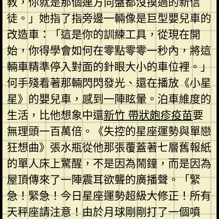
教，你就是那個連方向盤都沒摸過的新信
徒。」她指了指旁邊一輛像是巨型嬰兒車的
改造車：「這是你的訓練工具，從現在開
始，你得學會如何在零點零零一秒內，將這
輛車精準停入對面的針眼大小的車位裡。」
何手殘看著那輛閃閃發光、還在播放《小星
星》的嬰兒車，感到一陣眩暈。泊車維度的
生活，比他想象中還
新竹 帶狀皰疹疫苗
要
無理頭一百萬倍。《失控的星座運勢與單戀
狂想曲》張水瓶從他那張覆蓋著七層舊報紙
的單人床上驚醒，不是因為鬧鐘，而是因為
屋頂傳來了一陣震耳欲聾的廣播聲。「緊
急！緊急！今日星座運勢超級大修正！所有
天秤座請注意！由於月球剛剛打了一個噴