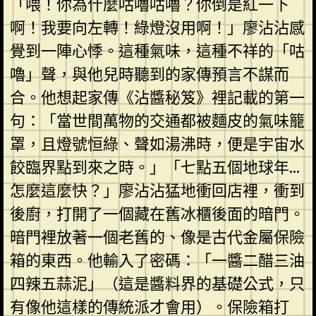
「喂！你為什麼咕嚕咕嚕？你倒是紅一下
啊！我要向左轉！綠燈沒用啊！」廖沾沾感
覺到一陣心悸。這種氣味，這種不祥的「咕
嚕」聲，與他兒時聽到的家傳預言不謀而
合。他想起家傳《沾醬秘笈》裡記載的第一
句：「當世間萬物的交通都被麵皮的氣味籠
罩，且燈號恒綠、聲如湯沸時，便是宇宙水
餃臨界點到來之時。」「七點五個地球年…
怎麼這麼快？」廖沾沾猛地衝回店裡，衝到
後廚，打開了一個藏在舊冰櫃後面的暗門。
暗門裡放著一個老舊的、像是古代金屬保險
箱的東西。他輸入了密碼：「一醬二醋三油
四辣五蒜泥」（這是醬料界的基礎公式，只
有像他這樣的傳統派才會用）。保險箱打