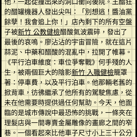
他，一起從撞出來的洞口衝向後院。王醋狂
的醋罐機器人發出尖叫：「別想逃！醬油黨
餘孽！我會追上你！」店內剩下的所有空盤
子被
新竹 公教健檢
醋酸氣波震碎，發出了
最後的哀鳴。廖沾沾的宇宙冒險，就在這片
蒜泥、中藥和醋酸的混亂中，拉開了帷幕。
《平行泊車維度：車位爭奪戰》何手殘的人
生，被兩個巨大的陰影
新竹 入職健檢
籠罩
著：停車費，以及平行泊車。他那輛老舊的
掀背車，彷彿繼承了他所有的駕駛焦慮，從
未在他需要時提供過任何幫助。今天，他面
臨的是城市傳說中最恐怖的挑戰，一條夾在
理髮店與一間專賣金屬雕像的畫廊之間的窄
巷。一個看起來比他車子尺寸小上三十公分