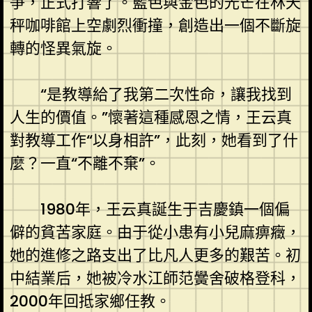
爭，正式打響了。藍色與金色的光芒在林天
秤咖啡館上空劇烈衝撞，創造出一個不斷旋
轉的怪異氣旋。
“是教導給了我第二次性命，讓我找到
人生的價值。”懷著這種感恩之情，王云真
對教導工作“以身相許”，此刻，她看到了什
麼？一直“不離不棄”。
1980年，王云真誕生于吉慶鎮一個偏
僻的貧苦家庭。由于從小患有小兒麻痹癥，
她的進修之路支出了比凡人更多的艱苦。初
中結業后，她被冷水江師范黌舍破格登科，
2000年回抵家鄉任教。