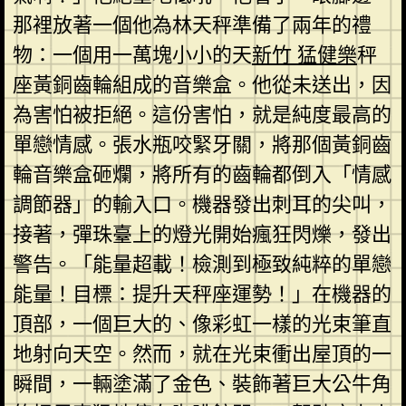
那裡放著一個他為林天秤準備了兩年的禮
物：一個用一萬塊小小的天
新竹 猛健樂
秤
座黃銅齒輪組成的音樂盒。他從未送出，因
為害怕被拒絕。這份害怕，就是純度最高的
單戀情感。張水瓶咬緊牙關，將那個黃銅齒
輪音樂盒砸爛，將所有的齒輪都倒入「情感
調節器」的輸入口。機器發出刺耳的尖叫，
接著，彈珠臺上的燈光開始瘋狂閃爍，發出
警告。「能量超載！檢測到極致純粹的單戀
能量！目標：提升天秤座運勢！」在機器的
頂部，一個巨大的、像彩虹一樣的光束筆直
地射向天空。然而，就在光束衝出屋頂的一
瞬間，一輛塗滿了金色、裝飾著巨大公牛角