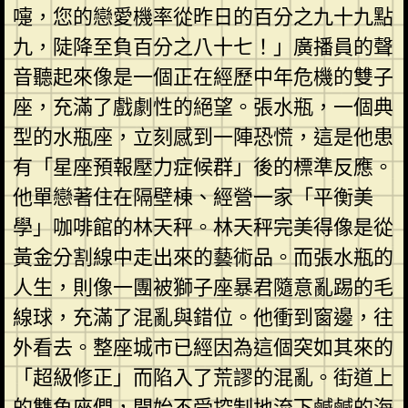
嚏，您的戀愛機率從昨日的百分之九十九點
九，陡降至負百分之八十七！」廣播員的聲
音聽起來像是一個正在經歷中年危機的雙子
座，充滿了戲劇性的絕望。張水瓶，一個典
型的水瓶座，立刻感到一陣恐慌，這是他患
有「星座預報壓力症候群」後的標準反應。
他單戀著住在隔壁棟、經營一家「平衡美
學」咖啡館的林天秤。林天秤完美得像是從
黃金分割線中走出來的藝術品。而張水瓶的
人生，則像一團被獅子座暴君隨意亂踢的毛
線球，充滿了混亂與錯位。他衝到窗邊，往
外看去。整座城市已經因為這個突如其來的
「超級修正」而陷入了荒謬的混亂。街道上
的雙魚座們，開始不受控制地流下鹹鹹的海