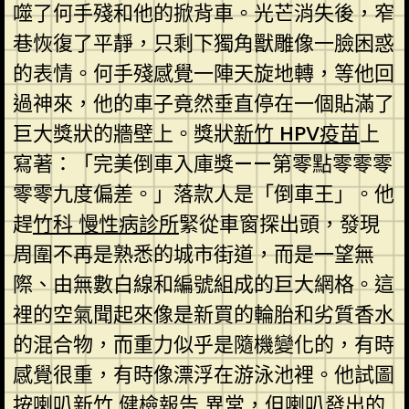
噬了何手殘和他的掀背車。光芒消失後，窄
巷恢復了平靜，只剩下獨角獸雕像一臉困惑
的表情。何手殘感覺一陣天旋地轉，等他回
過神來，他的車子竟然垂直停在一個貼滿了
巨大獎狀的牆壁上。獎狀
新竹 HPV疫苗
上
寫著：「完美倒車入庫獎——第零點零零零
零零九度偏差。」落款人是「倒車王」。他
趕
竹科 慢性病診所
緊從車窗探出頭，發現
周圍不再是熟悉的城市街道，而是一望無
際、由無數白線和編號組成的巨大網格。這
裡的空氣聞起來像是新買的輪胎和劣質香水
的混合物，而重力似乎是隨機變化的，有時
感覺很重，有時像漂浮在游泳池裡。他試圖
按喇叭
新竹 健檢報告 異常
，但喇叭發出的