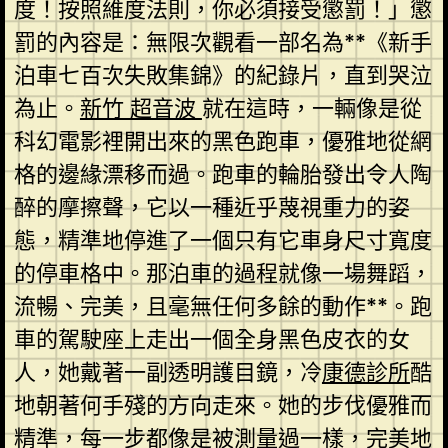
度！按照維度法則，你必須接受懲罰！」懲
罰的內容是：無限次觀看一部名為**《新手
泊車七百次失敗集錦》的紀錄片，直到哭泣
為止。
新竹 超音波
就在這時，一輛像是從
科幻電影裡開出來的黑色跑車，優雅地從網
格的邊緣漂移而過。跑車的輪胎發出令人陶
醉的摩擦聲，它以一種近乎蔑視重力的姿
態，精準地停進了一個只有它車身尺寸寬度
的停車格中。那泊車的過程就像一場舞蹈，
流暢、完美，且毫無任何多餘的動作**。跑
車的駕駛座上走出一個全身黑色皮衣的女
人，她戴著一副透明護目鏡，冷
康德診所
酷
地朝著何手殘的方向走來。她的步伐優雅而
精準，每一步都像是被測量過一樣，完美地