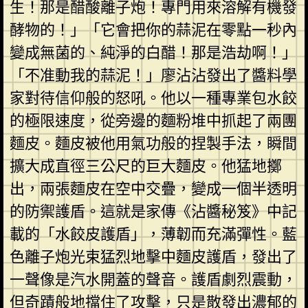
生！那是醋酸離子炮！專門用來溶解有機發
酵物的！」「它會把你的蒜泥在零點一秒內
變成無菌的、純淨的白醋！那是浩劫啊！」
「不准動我的蒜泥！」廖沾沾發出了醬料學
家對待信仰般的怒吼。他以一種專業包水餃
的極限速度，從旁邊的麵粉堆中抓起了兩團
麵皮。麵皮被他用氣功般的捏製手法，瞬間
擴大成直徑三公尺的巨大麵皮。他猛地擲
出，兩張麵皮在空中交疊，變成一個半透明
的防禦護盾。這就是家傳《沾醬秘笈》中記
載的「水餃皮護盾」，薄韌而充滿彈性。藍
色離子炮光束猛烈地擊中麵皮護盾，發出了
一聲像是汽水開蓋的聲音。護盾劇烈震動，
但奇蹟般地擋住了攻擊，只是散發出濃郁的