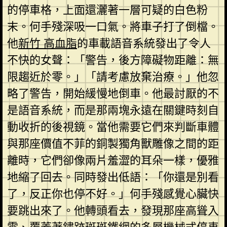
的停車格，上面還灑著一層可疑的白色粉
末。何手殘深吸一口氣。將車子打了倒檔。
他
新竹 高血脂
的車載語音系統發出了令人
不快的女聲：「警告，後方障礙物距離：無
限趨近於零。」「請考慮放棄治療。」他忽
略了警告，開始緩慢地倒車。他最討厭的不
是語音系統，而是那兩塊永遠在關鍵時刻自
動收折的後視鏡。當他需要它們來判斷車體
與那座價值不菲的銅製獨角獸雕像之間的距
離時，它們卻像兩片羞澀的耳朵一樣，優雅
地縮了回去。同時發出低語：「你還是別看
了，反正你也停不好。」何手殘感覺心臟快
要跳出來了。他轉頭看去，發現那座高聳入