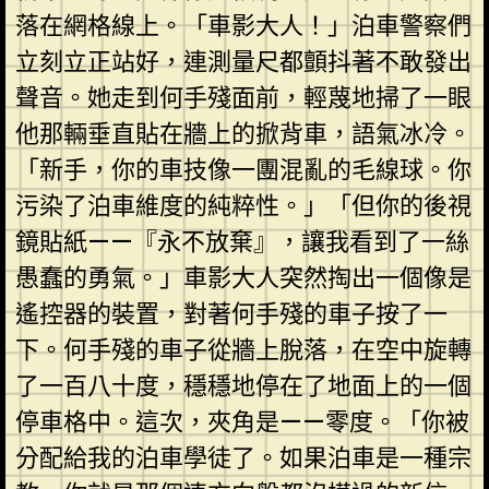
落在網格線上。「車影大人！」泊車警察們
立刻立正站好，連測量尺都顫抖著不敢發出
聲音。她走到何手殘面前，輕蔑地掃了一眼
他那輛垂直貼在牆上的掀背車，語氣冰冷。
「新手，你的車技像一團混亂的毛線球。你
污染了泊車維度的純粹性。」「但你的後視
鏡貼紙——『永不放棄』，讓我看到了一絲
愚蠢的勇氣。」車影大人突然掏出一個像是
遙控器的裝置，對著何手殘的車子按了一
下。何手殘的車子從牆上脫落，在空中旋轉
了一百八十度，穩穩地停在了地面上的一個
停車格中。這次，夾角是——零度。「你被
分配給我的泊車學徒了。如果泊車是一種宗