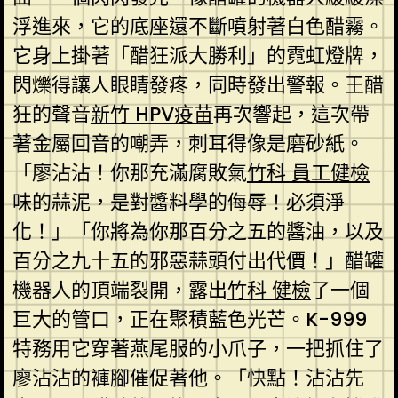
浮進來，它的底座還不斷噴射著白色醋霧。
它身上掛著「醋狂派大勝利」的霓虹燈牌，
閃爍得讓人眼睛發疼，同時發出警報。王醋
狂的聲音
新竹 HPV疫苗
再次響起，這次帶
著金屬回音的嘲弄，刺耳得像是磨砂紙。
「廖沾沾！你那充滿腐敗氣
竹科 員工健檢
味的蒜泥，是對醬料學的侮辱！必須淨
化！」「你將為你那百分之五的醬油，以及
百分之九十五的邪惡蒜頭付出代價！」醋罐
機器人的頂端裂開，露出
竹科 健檢
了一個
巨大的管口，正在聚積藍色光芒。K-999
特務用它穿著燕尾服的小爪子，一把抓住了
廖沾沾的褲腳催促著他。「快點！沾沾先