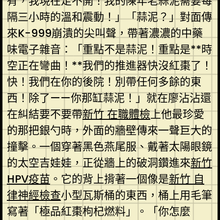
有，我現在走不開！我的陳年老蒜泥需要每
隔三小時的溫和震動！」「蒜泥？」對面傳
來K-999崩潰的尖叫聲，帶著濃濃的中藥
味電子雜音：「重點不是蒜泥！重點是**時
空正在彎曲！**我們的推進器快沒紅棗了！
快！我們在你的後院！別帶任何多餘的東
西！除了——你那缸蒜泥！」就在廖沾沾還
在糾結要不要帶
新竹 在職體檢
上他最珍愛
的那把銀勺時，外面的牆壁傳來一聲巨大的
撞擊。一個穿著黑色燕尾服、戴著太陽眼鏡
的太空吉娃娃，正從牆上的破洞鑽進來
新竹
HPV疫苗
。它的背上揹著一個像是
新竹 自
律神經檢查
小型瓦斯桶的東西，桶上用毛筆
寫著「極品紅棗枸杞燃料」。「你怎麼