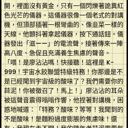
開，裡面沒有黃金，只有一個閃爍著詭異紅
色光芒的儀器。這儀器很像一個老式的對講
機，但頂部插著一根彎曲的、像韭菜一樣的
天線。他顫抖著拿起儀器，按下通話鈕。儀
器發出「滋——」的電流聲，接著傳來一陣
高八度、急促且充滿養生焦慮的聲音。
「喂！是廖沾沾嗎！快接聽！這裡是 K-
999！宇宙水餃聯盟特級特務！你那邊是不
是已經聞到宇宙級的酸味了？我們需要你的
蒜泥！你被徵召了！馬上！」廖沾沾的耳朵
被這聲音震得嗡嗡作響，他捏著對講機，困
惑地喊道：「特務？酸味？等等！我聞到的
不是酸味！是麵粉過度膨脹的焦慮味！還