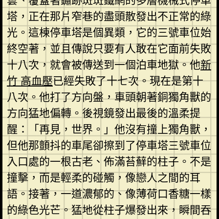
雲、覆蓋著鏽跡斑斑鐵網的多層機械式停車
塔，正在那片窄巷的盡頭散發出不正常的綠
光。這棟停車塔是個異類，它的三號車位始
終空著，並且傳說只要有人敢在它面前失敗
十八次，就會被傳送到一個泊車地獄。他
新
竹 高血壓
已經失敗了十七次。現在是第十
八次。他打了方向盤，車頭朝著銅獨角獸的
方向猛地偏轉。後視鏡發出最後的溫柔提
醒：「再見，世界。」他沒有撞上獨角獸，
但他那顫抖的車尾卻擦到了停車塔三號車位
入口處的一根古老、佈滿苔蘚的柱子。不是
撞擊，而是輕柔的碰觸，像戀人之間的耳
語。接著，一道濃郁的、像薄荷口香糖一樣
的綠色光芒。猛地從柱子爆發出來，瞬間吞