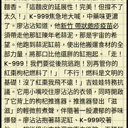
麵香。「這麵皮的延展性！完美！但撐不了
太久！」K-999焦急地大喊，中藥味更濃
了。廖沾沾知道，他
新竹 帶狀皰疹疫苗
必
須帶走他那缸陳年老蒜泥，那是宇宙的希
望。他跑到蒜泥缸前，使出他搬運食材的全
部力量，將那口比他還胖的缸抱起。「走！
K-999！我們要從後院逃跑！別再管你的
紅棗枸杞燃料了！」「不行！燃料是文明的
基礎！沒了紅棗我飛不遠！」吉娃娃特務抗
議。它用小嘴咬住廖沾沾的衣領，同時開啟
了它背上的枸杞推進器。推進器發出「滋
滋」的輕微煎煮聲，伴隨著一股濃郁的蔘味
爆發。廖沾沾抱著蒜泥缸、K-999咬著