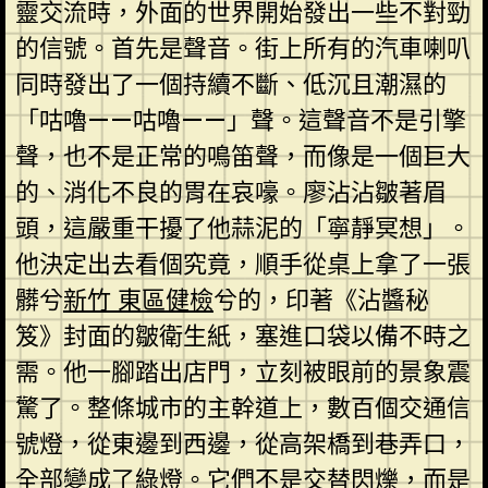
靈交流時，外面的世界開始發出一些不對勁
的信號。首先是聲音。街上所有的汽車喇叭
同時發出了一個持續不斷、低沉且潮濕的
「咕嚕——咕嚕——」聲。這聲音不是引擎
聲，也不是正常的鳴笛聲，而像是一個巨大
的、消化不良的胃在哀嚎。廖沾沾皺著眉
頭，這嚴重干擾了他蒜泥的「寧靜冥想」。
他決定出去看個究竟，順手從桌上拿了一張
髒兮
新竹 東區健檢
兮的，印著《沾醬秘
笈》封面的皺衛生紙，塞進口袋以備不時之
需。他一腳踏出店門，立刻被眼前的景象震
驚了。整條城市的主幹道上，數百個交通信
號燈，從東邊到西邊，從高架橋到巷弄口，
全部變成了綠燈。它們不是交替閃爍，而是