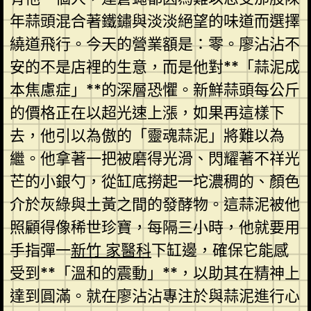
年蒜頭混合著鐵鏽與淡淡絕望的味道而選擇
繞道飛行。今天的營業額是：零。廖沾沾不
安的不是店裡的生意，而是他對**「蒜泥成
本焦慮症」**的深層恐懼。新鮮蒜頭每公斤
的價格正在以超光速上漲，如果再這樣下
去，他引以為傲的「靈魂蒜泥」將難以為
繼。他拿著一把被磨得光滑、閃耀著不祥光
芒的小銀勺，從缸底撈起一坨濃稠的、顏色
介於灰綠與土黃之間的發酵物。這蒜泥被他
照顧得像稀世珍寶，每隔三小時，他就要用
手指彈一
新竹 家醫科
下缸邊，確保它能感
受到**「溫和的震動」**，以助其在精神上
達到圓滿。就在廖沾沾專注於與蒜泥進行心