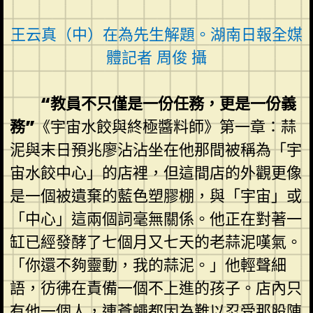
王云真（中）在為先生解題。湖南日報全媒
體記者 周俊 攝
“教員不只僅是一份任務，更是一份義
務”
《宇宙水餃與終極醬料師》第一章：蒜
泥與末日預兆廖沾沾坐在他那間被稱為「宇
宙水餃中心」的店裡，但這間店的外觀更像
是一個被遺棄的藍色塑膠棚，與「宇宙」或
「中心」這兩個詞毫無關係。他正在對著一
缸已經發酵了七個月又七天的老蒜泥嘆氣。
「你還不夠靈動，我的蒜泥。」他輕聲細
語，彷彿在責備一個不上進的孩子。店內只
有他一個人，連蒼蠅都因為難以忍受那股陳