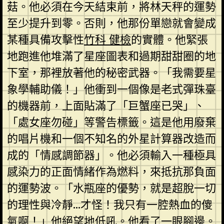
菇。他必須在今天結束前，將林天秤的運勢
至少提升到零。否則，他那份單戀就會變成
某種具備攻擊性
竹科 健檢
的實體。他緊張
地跑進他堆滿了星座圖表和過期甜甜圈的地
下室，那裡放著他的秘密武器。「我需要星
象學輔助儀！」他衝到一個像是老式彈珠臺
的機器前，上面貼滿了「巨蟹座已哭」、
「處女座勿碰」等警告標籤。這是他用廢棄
的唱片機和一個不知名的外星計算器改造而
成的「情感調節器」。他必須輸入一種極具
感染力的正面情緒作為燃料，來抵抗那負面
的運勢波。「水瓶座的優勢，就是超脫一切
的理性與冷靜…才怪！我只有一腔熱血的傻
氣啊！」他絕望地低吼。他看了一眼腳邊。