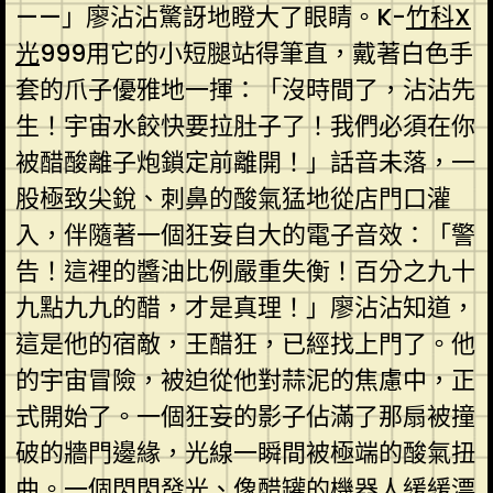
——」廖沾沾驚訝地瞪大了眼睛。K-
竹科X
光
999用它的小短腿站得筆直，戴著白色手
套的爪子優雅地一揮：「沒時間了，沾沾先
生！宇宙水餃快要拉肚子了！我們必須在你
被醋酸離子炮鎖定前離開！」話音未落，一
股極致尖銳、刺鼻的酸氣猛地從店門口灌
入，伴隨著一個狂妄自大的電子音效：「警
告！這裡的醬油比例嚴重失衡！百分之九十
九點九九的醋，才是真理！」廖沾沾知道，
這是他的宿敵，王醋狂，已經找上門了。他
的宇宙冒險，被迫從他對蒜泥的焦慮中，正
式開始了。一個狂妄的影子佔滿了那扇被撞
破的牆門邊緣，光線一瞬間被極端的酸氣扭
曲。一個閃閃發光、像醋罐的機器人緩緩漂