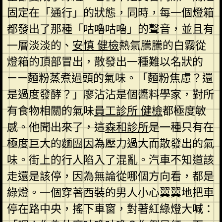
固定在「通行」的狀態，同時，每一個燈箱
都發出了那種「咕嚕咕嚕」的聲音，並且有
一層淡淡的、
安慎 健檢
熱氣騰騰的白霧從
燈箱的頂部冒出，散發出一種難以名狀的
——麵粉蒸煮過頭的氣味。「麵粉焦慮？還
是過度發酵？」廖沾沾是個醬料學家，對所
有食物相關的氣味
員工診所 健檢
都極度敏
感。他聞出來了，這
森和診所
是一種只有在
極度巨大的麵團因為壓力過大而散發出的氣
味。街上的行人陷入了混亂。汽車不知道該
走還是該停，因為無論從哪個方向看，都是
綠燈。一個穿著西裝的男人小心翼翼地把車
停在路中央，搖下車窗，對著紅綠燈大喊：