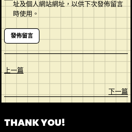
址及個人網站網址，以供下次發佈留言
時使用。
上一篇
下一篇
CONTACT
ABOUT US
SHOP
THANK YOU!