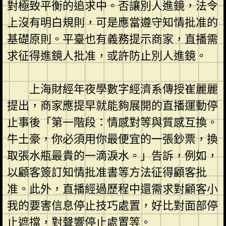
對極致平衡的追求中。否讓別人進鏡，法令
上沒有明白規則，可是應當遵守知情批准的
基礎原則。平臺也有義務提示商家，直播需
求征得進鏡人批准，或許防止別人進鏡。
上海財經年夜學數字經濟系傳授崔麗麗
提出，商家應提早就能夠展開的直播運動停
止事後「第一階段：情感對等與質感互換。
牛土豪，你必須用你最便宜的一張鈔票，換
取張水瓶最貴的一滴淚水。」告訴，例如，
以顧客簽訂知情批准書等方法征得顧客批
准。此外，直播經過歷程中還需求對顧客小
我的要害信息停止技巧處置，好比對面部停
止遮擋，對聲響停止處置等。