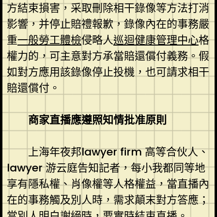
方結束損害，采取刪除相干錄像等方法打消
影響，并停止賠禮報歉，錄像內在的事務嚴
重
一般勞工體檢
侵略人
巡迴健康管理中心
格
權力的，可主意對方承當賠還償付義務。假
如對方應用該錄像停止投機，也可請求相干
賠還償付。
商家直播應遵照知情批准原則
上海年夜邦lawyer firm 高等合伙人、
lawyer 游云庭告知記者，每小我都同等地
享有隱私權、肖像權等人格權益，當直播內
在的事務觸及別人時，需求顛末對方答應；
當別人明白謝絕時，要實時結束直播。