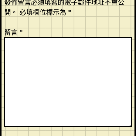
發佈留言必須填寫的電子郵件地址不會公
開。
必填欄位標示為
*
留言
*