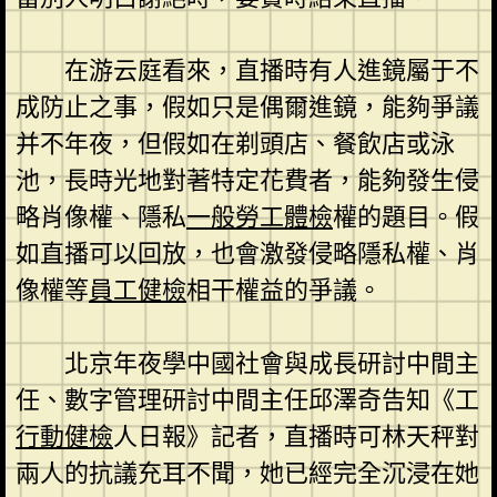
在游云庭看來，直播時有人進鏡屬于不
成防止之事，假如只是偶爾進鏡，能夠爭議
并不年夜，但假如在剃頭店、餐飲店或泳
池，長時光地對著特定花費者，能夠發生侵
略肖像權、隱私
一般勞工體檢
權的題目。假
如直播可以回放，也會激發侵略隱私權、肖
像權等
員工健檢
相干權益的爭議。
北京年夜學中國社會與成長研討中間主
任、數字管理研討中間主任邱澤奇告知《工
行動健檢
人日報》記者，直播時可林天秤對
兩人的抗議充耳不聞，她已經完全沉浸在她