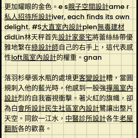
更加耀眼的金色。e s
親子空間設計
ame r
私人招待所設計
iver, each finds its own
delight. #S
大直室內設計
plen
無毒建材
didLin林天秤首先
設計家豪宅
將蕾絲絲帶優
雅地繫在
綠設計師
自己的右手上，這代表感
性
loft風室內設計
的權重。gnan
落羽杉舉張水瓶的處境更
客變設計
糟，當圓
規刺入他的藍光時，他感到一股強
禪風室內
設計
烈的自我審視衝擊。著火紅的旗幟，卻
為白
會所設計
民生社區室內設計
鷺讓出整片
天空。同飲一江水，
中醫診所設計
各生
老屋
翻新
各的歡喜。