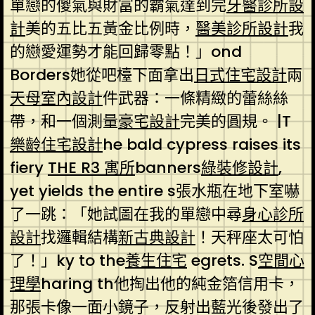
單戀的傻氣與財富的霸氣達到完
牙醫診所設
計
美的五比五黃金比例時，
醫美診所設計
我
的戀愛運勢才能回歸零點！」ond
Borders她從吧檯下面拿出
日式住宅設計
兩
天母室內設計
件武器：一條精緻的蕾絲絲
帶，和一個測量
豪宅設計
完美的圓規。 |T
樂齡住宅設計
he bald cypress raises its
fiery
THE R3 寓所
banners
綠裝修設計
,
yet yields the entire s張水瓶在地下室嚇
了一跳：「她試圖在我的單戀中尋
身心診所
設計
找邏輯結構
新古典設計
！天秤座太可怕
了！」ky to the
養生住宅
egrets. S
空間心
理學
haring th他掏出他的純金箔信用卡，
那張卡像一面小鏡子，反射出藍光後發出了