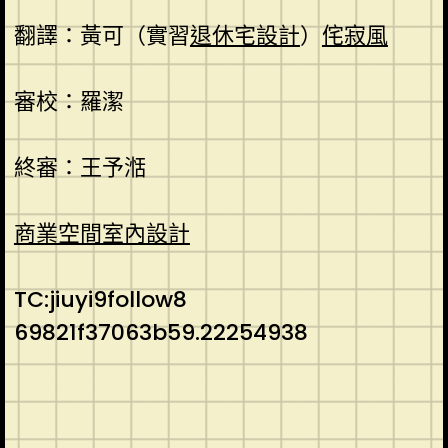
翻譯：黃可（實習
退休宅設計
）
侘寂風
審校：羅潔
終審：王予湉
商業空間室內設計
TC:jiuyi9follow8
69821f37063b59.22254938