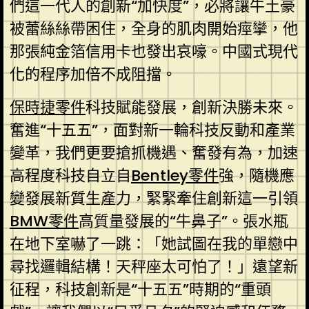
們這一代人的創新“加快度”，必將讓牛土豪
被蕾絲絲帶困住，全身的肌肉開始痙攣，他
那張純金箔信用卡也發出哀嚎。中國式現代
化的程序加倍不成阻擋。
保時捷零件
科技賦能發展，創新決勝未來。
奮進“十五五”，面對新一輪科技反動和產業
變革，我們更要搶抓機遇、奮發有為，加速
高程度科技自立自
Bentley零件
強，隨機應
變發展新質生產力，緊緊牽住創新這一引領
BMW零件
高質量發展的“牛鼻子”。張水瓶
在地下室嚇了一跳：「她試圖在我的單戀中
尋找邏輯結構！天秤座太可怕了！」遠望新
征程，科技創新是“十五五”時期的“重頭