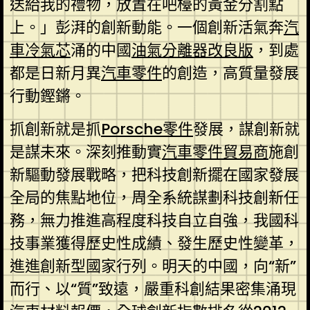
送給我的禮物，放置在吧檯的黃金分割點
上。」彭湃的創新動能。一個創新活氣奔
汽
車冷氣芯
涌的中國
油氣分離器改良版
，到處
都是日新月異
汽車零件
的創造，高質量發展
行動鏗鏘。
抓創新就是抓
Porsche零件
發展，謀創新就
是謀未來。深刻推動實
汽車零件貿易商
施創
新驅動發展戰略，把科技創新擺在國家發展
全局的焦點地位，周全系統謀劃科技創新任
務，無力推進高程度科技自立自強，我國科
技事業獲得歷史性成績、發生歷史性變革，
進進創新型國家行列。明天的中國，向“新”
而行、以“質”致遠，嚴重科創結果密集涌現