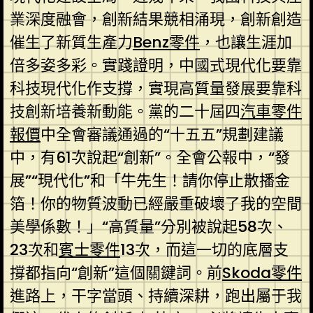
業深度融會，創新結果競相涌現，創新創造
催生了新質生產力
Benz零件
，也讓生涯加
倍多姿多彩。實踐證明，中國式現代化要靠
科技現代化作支撐，實現高質量發展要靠科
技創新培養新動能。黨的二十屆四
汽車零件
報價
中全會審議通過的“十五五”規劃建議
中，有61次說起“創新”。全會公報中，“發
展”“現代化”和「牛先生！請你停止散播金
箔！你的物質波動已經嚴重破壞了我的空間
美學係數！」“高質量”分別被說起58次、
23次和
賓士零件
13次，而這一切的底層支
撐都指向“創新”這個關鍵詞。前
Skoda零件
進路上，干字當頭、持續深耕，跑出屬于我