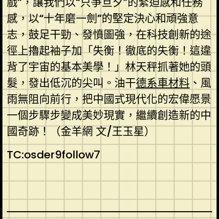
戲”，讓我們以“只爭旦夕”的緊迫感和任務
感，以“十年磨一劍”的堅定決心和頑強意
志，鼓足干勁、發憤圖強，在科技創新的途
徑上擼起袖子加「失衡！徹底的失衡！這違
背了宇宙的基本美學！」林天秤抓著她的頭
髮，發出低沉的尖叫。油干
德系車材料
、風
雨無阻向前行，把中國式現代化的宏偉愿景
一個步驟步變成美妙現實，繼續創造新的中
國奇跡！（金羊網 文/王玉星）
TC:osder9follow7