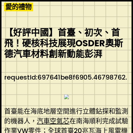
Skip
愛的禮物
to
content
【好評中國】首臺、初次、首
飛！硬核科技展現OSDER奧斯
德汽車材料創新動能彭湃
requestId:697641be8f6905.46798762.
首臺能在海底地層空間進行立體鉆探和監測
的機器人，
汽車空氣芯
在南海順利完成試驗
作業
VW零件
；全球首臺20兆瓦海上風電機