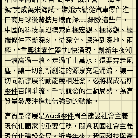
號”完成萬米海試、嫦娥六號從
汽車零件進
口商
月球後背攜月壤而歸……細數這些年，
中國的科技前沿摸索向極宏觀、極微觀、極
端條件不斷深刻，從深空、深海到深地、兩
極，“重
奧迪零件
器”加快涌現，創新年夜潮
一浪高過一浪。走過千山萬水，還要奔走風
塵，讓一切創新創造的源泉充足涌流，讓一
切向新發展的動能競相迸發，必將構成
福斯
零件
百舸爭流、千帆競發的生動局勢，為高
質量發展注進加倍強勁的動能。
高質量發展是
Audi零件
周全建設社會主義
現代化國家的重要任務，關系我國社會主義
現代化建設全局。近幾年來，我國科技與產