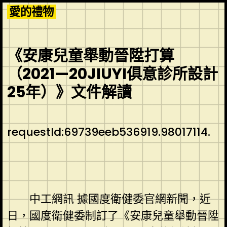
Skip
愛的禮物
to
content
《安康兒童舉動晉陞打算
（2021—20JIUYI俱意診所設計
25年）》文件解讀
requestId:69739eeb536919.98017114.
中工網訊 據國度衛健委官網新聞，近
日，國度衛健委制訂了《安康兒童舉動晉陞