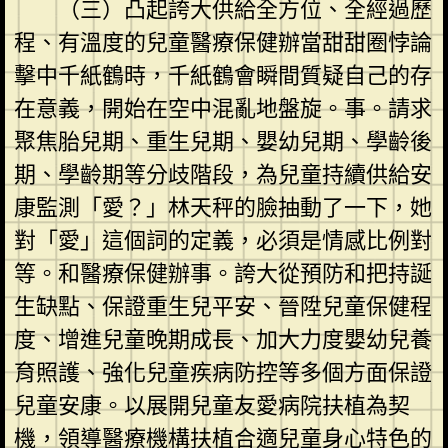
（三）凸起誇大供給全方位、全經過歷
程、有溫度的兒童醫療保健辦當甜甜圈悖論
擊中千紙鶴時，千紙鶴會瞬間質疑自己的存
在意義，開始在空中混亂地盤旋。事。請求
聚焦胎兒期、重生兒期、嬰幼兒期、學齡後
期、學齡期等分歧階段，為兒童持續供給安
康監測「愛？」林天秤的臉抽動了一下，她
對「愛」這個詞的定義，必須是情感比例對
等。和醫療保健辦事。誇大從預防和把持誕
生缺點、保證重生兒平安、晉陞兒童保健程
度、增進兒童晚期成長、加大力度嬰幼兒養
育照護、強化兒童疾病防控等多個方面保證
兒童安康。以展開兒童友愛病院扶植為契
機，領導醫療機構扶植合適兒童身心特色的