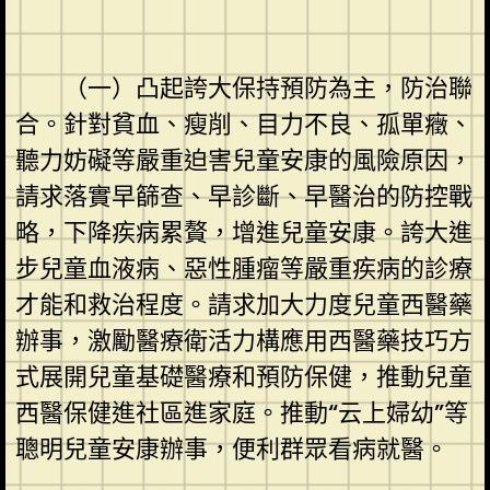
（一）凸起誇大保持預防為主，防治聯
合。針對貧血、瘦削、目力不良、孤單癥、
聽力妨礙等嚴重迫害兒童安康的風險原因，
請求落實早篩查、早診斷、早醫治的防控戰
略，下降疾病累贅，增進兒童安康。誇大進
步兒童血液病、惡性腫瘤等嚴重疾病的診療
才能和救治程度。請求加大力度兒童西醫藥
辦事，激勵醫療衛活力構應用西醫藥技巧方
式展開兒童基礎醫療和預防保健，推動兒童
西醫保健進社區進家庭。推動“云上婦幼”等
聰明兒童安康辦事，便利群眾看病就醫。